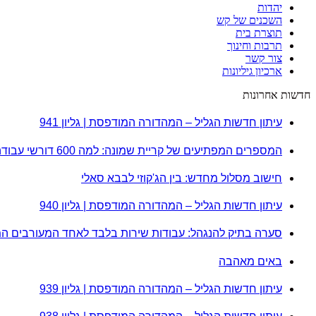
יהדות
השכנים של קש
תוצרת בית
תרבות וחינוך
צור קשר
ארכיון גיליונות
חדשות אחרונות
עיתון חדשות הגליל – המהדורה המודפסת | גליון 941
המספרים המפתיעים של קריית שמונה: למה 600 דורשי עבודה הם לא מה שחשבתם?
חישוב מסלול מחדש: בין הג'קוזי לבבא סאלי
עיתון חדשות הגליל – המהדורה המודפסת | גליון 940
סערה בתיק להנגהל: עבודות שירות בלבד לאחד המעורבים ה
באים מאהבה
עיתון חדשות הגליל – המהדורה המודפסת | גליון 939