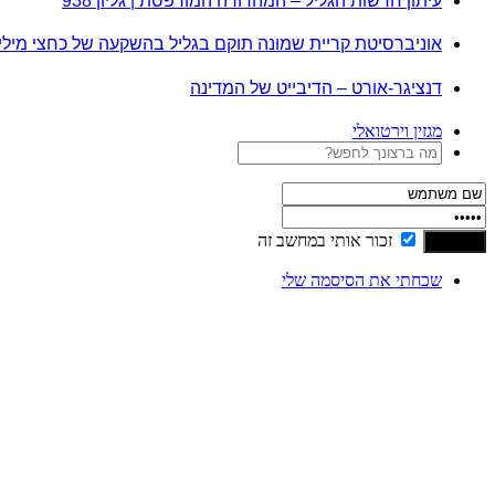
עיתון חדשות הגליל – המהדורה המודפסת | גליון 938
אוניברסיטת קריית שמונה תוקם בגליל בהשקעה של כחצי מיל
דנציגר-אורט – הדיבייט של המדינה
מגזין וירטואלי
זכור אותי במחשב זה
שכחתי את הסיסמה שלי