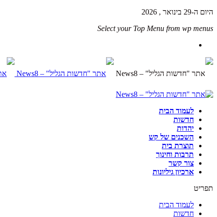
היום ה-29 בינואר , 2026
Select your Top Menu from wp menus
לעמוד הבית
חדשות
יהדות
השכנים של קש
תוצרת בית
תרבות וחינוך
צור קשר
ארכיון גיליונות
תפריט
לעמוד הבית
חדשות