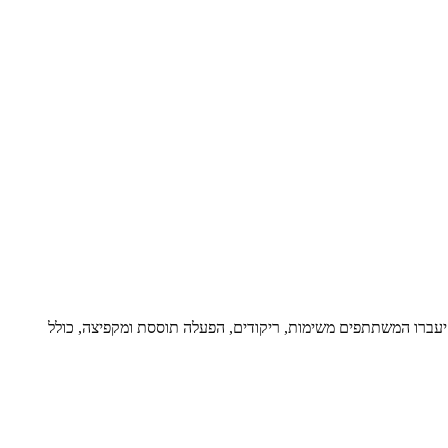
גרים, יעברו המשתתפים משימות, ריקודים, הפעלה תוססת ומקפיצה, כולל