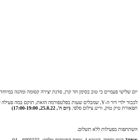
יום שלישי פעמיים כי טוב בסימן חד קרן, סדנת יצירה קסומה ומהנה במיוחד ב
לכבוד ילדי דור ה-Y, שמבלים שעות בפלטפורמה הזאת, תוקם
תפאורת טיק טוק, ורינג צילום סלפי.
(יום ה', 25.8.22, 17:00-19:00)
השתתפות בפעילות ללא תשלום.
איפה?
קניון נחמיה, הנשיא 4, צומת המצודות טלפון: 6905555 – 04