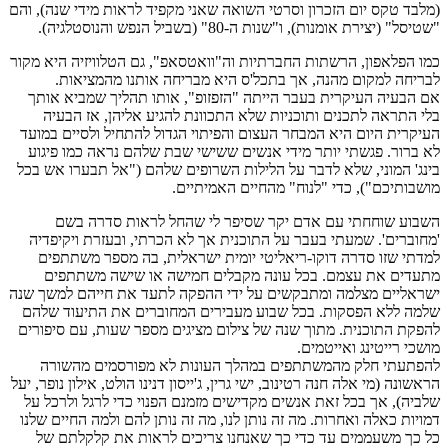
(מלבד טקס יום הזכרון וסרטי השואה שאני מקפיד לראות מידי שנה), והם
"שטיסל" (יצירת אומנות), ו"שנות ה-80" (בשביל הנפש והנוסטלגיה).
כמו הפלאפון, הרשתות החברתיות וה"וואטסאפ", גם הטלוויזיה היא מקור
לבריחה למקום מהנה, אך בתכל'ס היא מבריחה אותנו מהמציאות.
אם הבעיה העיקרית בעבר הייתה "הזפזופ", אותו תהליך שמביא אותך
בלי התראה לתכנים ותוכניות שלא התכוונת להגיע אליהן, אז הבעיה
העיקרית היום היא המבחר העצום והפיתוי הגדול להתחיל ולסיים במועד
לא ברור. פגשתי יותר מידי אנשים ששישי שבת שלהם נראה כמו פיגוע
בינג' המוני, שלא לדבר על הלילות השרופים שלהם ("אל תבערו אש בכל
מושבותיכם"), כדי "לנוח" מהחיים האמיתיים.
השבוע שוחחתי עם אדם יקר שסיפר לי שהחל לראות סדרה בשם
'מחוברים'. שמעתי בעבר על התוכנית אך לא הכרתי, ובעזרת ויקיפדיה
למדתי שזו סדרה דוקו-ריאליטי יומית ישראלית, בה מספר משתתפים
מתעדים את עצמם. בכל עונה מקבלים חמישה או שישה משתתפים
ישראליים מצלמה ומתבקשים על ידי ההפקה לתעד את חייהם למשך שנה
שלמה ללא הפסקות. בכל שבוע מעבירים המחוברים את התיעוד שלהם
להפקת התוכנית. מתוך שנה של צילום מציגים מספר שעות, עם סיפורים
מושכי רייטינג ואייטמים.
להפתעתי חלק מהמשתתפים במהלך העונות לא מפורסמים מהשורה
הראשונה (מי אלה חנה רטינוב, ישי גרין, ג'ייסון דנינו הולט, אילון נופר, יעל
שלביה), אך בכל זאת אנשים מקדישים מזמנם הפנוי כדי לרגל ולרכל על
דמויות כאלה ואחרות. מה זה נותן לנו, מה זה נותן להם ולמה החיים שלנו
כל כך משעממים עד כדי כך שאנחנו צריכים לראות את קלקלתם של