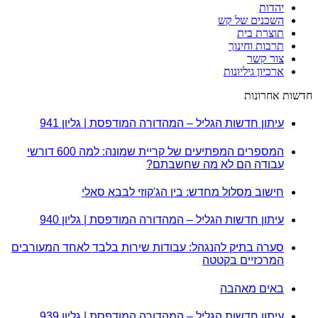
יהדות
השכנים של קש
תוצרת בית
תרבות וחינוך
צור קשר
ארכיון גיליונות
חדשות אחרונות
עיתון חדשות הגליל – המהדורה המודפסת | גליון 941
המספרים המפתיעים של קריית שמונה: למה 600 דורשי
עבודה הם לא מה שחשבתם?
חישוב מסלול מחדש: בין הג'קוזי לבבא סאלי
עיתון חדשות הגליל – המהדורה המודפסת | גליון 940
סערה בתיק להנגהל: עבודות שירות בלבד לאחד המעורבים
המרכזיים בקטטה
באים מאהבה
עיתון חדשות הגליל – המהדורה המודפסת | גליון 939