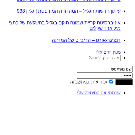
עיתון חדשות הגליל – המהדורה המודפסת | גליון 938
אוניברסיטת קריית שמונה תוקם בגליל בהשקעה של כחצי
מיליארד שקלים
דנציגר-אורט – הדיבייט של המדינה
מגזין וירטואלי
זכור אותי במחשב זה
שכחתי את הסיסמה שלי