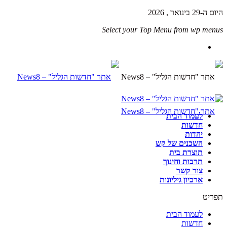
היום ה-29 בינואר , 2026
Select your Top Menu from wp menus
לעמוד הבית
חדשות
יהדות
השכנים של קש
תוצרת בית
תרבות וחינוך
צור קשר
ארכיון גיליונות
תפריט
לעמוד הבית
חדשות