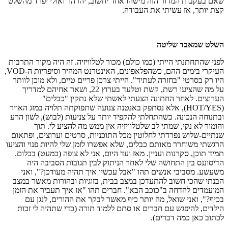
שאם בעקבות המדור הזה מישהו אחד יחשוב, יהרהר ואולי יפרד מהשלט
קצת יותר, אז עשיתי את העבודה.
השלט שמאבד שליטה
לפני שהתחתנתי הייתי (כמו כולם) מכור לטלוויזיה. זה היה מקור התרבות
העיקרי בימים ההם, כשהפלאפונים, האינטרנט המהיר וסיפריות ה-VOD,
היו רק בסרטי "בחזרה לעתיד". הייתי צרכן פריים טיים, ולא מוכן לוותר
על מה שהציעו רשת, קשת וטלעד בערוץ 22, ושאר אחיהם למדריך
הערוצים. לאחר החתונה הצעתי לאשתי שלא נתקין "כבלים"
(HOT/YES), אלא נסתפק באנטנה צנועה שתפוקתה תלויה במזג האויר
ובתנוחה הנכונה. כשהתחלתי להקפיד יותר על צניעות (לבוש), לשון הרע
והומור לא נקי, שמתי לב שלטלוויזיה אין ממש מה להציע לי. תוך
שנתיים-שלוש נפרדתי לחלוטין מכל התוכניות, סרטים וערוצים, ופתאום
הרגשתי משוחרר מאותם כבלים, שלא אפשרו לזמן שלי להיות פנוי והציעו
תמיד תוכן, סקרנות ועניין. מאז ועד היום, אני לא צופה (כמעט) בכלום.
הדיסוננס בין התחושה שלי לאחר הניתוק לבין תגובות הסביבה היה
משעשע. מסביבי אנשים תהו "אבל עכשיו איך תהיה מעודכן?", ואני
הבנתי שהכי חשוב להתעדכן במצב בבית, בזוגיות ובהורות מאשר במצב
המועמדים להדחה ב"כוכב הבא". חברים תהו "אז איך תעביר את הזמן
בכיף?", ואני שואל, מה יותר כיף מאשר לבקר את ההורים, לנגן עם
הילדים, להיפגש עם חברים או סתם ללמוד תורה (כדי שתהיה לי זכות
לכתוב כאן כמה דברים).