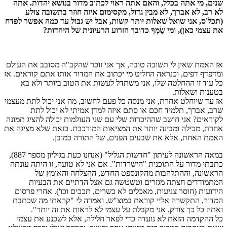
שנים, מי אתה בכלל, והאם אתה ראוי לכתוב מדור בנושא יהדות. אתה
לא רב, לא אברך, לא מבין גדול, מקסימום איזה חוזר בתשובה צולע
(תכל'ס, אני שואל שאלות יותר קשות, אבל יש גבול עד כמה אפשר לפדח
את עצמי כאן), ומי שָׂמְךָ כדובר הזרוע הרעיונית של היהדות?
אז האמת שאין לי תשובה טובה, אך אני זוכר שהקב"ה מסובב את העולם
ומדפדף דפים, וכנראה החליט מי יכתוב את המדור אותו אתם קוראים. אז
כל עוד זו ההחלטה שלו, אני משתדל לעשות את הטוב ביותר ולא בא
בטענות ושאלות.
אז עד שיוחלט אחרת, אני מנסה כל פעם לחשוב, מה אני יכול לתת מעצמי
שרב, אברך, תלמיד חכם או סתם איזה למדן אמיתי לא יכול לתת
לקוראים? אני חושב שההיכרות שלי עם שני העולמות יכולה להציג תמונה
אחרת, מכילה ומבינה יותר את המציאות המורכבת. כזאת שלא מציגה את
האמת האחת, אלא את שבעים הפנים, של התורה כמובן.
במאה הראשונה לעיתון "חדשות הגליל" (אנחנו כעת בגיליון מספר 887),
כתבתי מדור על התוכנית "הישרדות". אם אני לא טועה, זו היתה עונתה
הראשונה, וההתלהבות מהקונספט החדש, ההצלחה והאומץ של
המתמודדים חצתה מגזרים וטשטשה גם אצל הדתיים את הבעיות
הידועות (חוסר צניעות, מאכלים לא כשרים, תככים וכו'). אחרי פרסום
המדור, התקשרה אליי קוראת במוצ"ש, ואמרה לי "קראתי מה שכתבת
ואתה כל כך צודק, אני מקבלת על עצמי לא לראות את זה יותר".
כל ההקדמה הזאת לא נועדה כדי לפאר חלילה, אלא לשכנע את עצמי