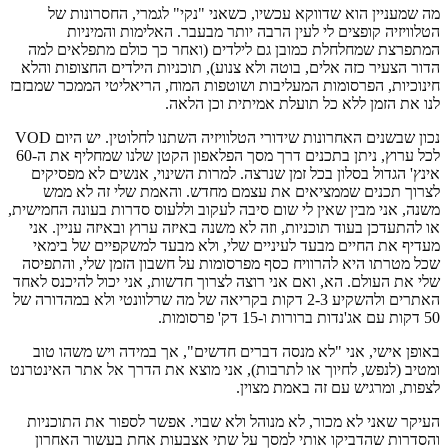
מה שמעניין הוא שדווקא עכשיו, כשאני "נקי" לגמרי, החסרונות של
הטלוויזיה קופצים לי לעין הרבה יותר מבעבר. האלימות והמיניות
המתפרצת שמחלחלת כמובן גם לילדים (ואחר כך כולם מתפלאים למה
הדור הצעיר כזה אלים, בוטה ולא צנוע), תוכניות הילדים החצופות והלא
חינוכיות, הפרסומות המעליבות ושוטפות המוח, הריאליטי הממכר שמבזבז
לנו את הזמן ללא כל תועלת אמיתית וכן הלאה.
נכון שבשנים האחרונות שידורי הטלוויזיה השתנו לחלוטין. יש היום VOD
לכל ערוץ, ניתן בתכנים דרך מסך הפלאפון הקטן שלנו שמחליף את ה-60
אינץ' הגדול בסלון בכל זמן שנרצה. למרות השינוי, אנשים לא מפסיקים
לצרוך תכנים שממציאים את עצמם מחדש. והאמת שלי זה לא ממש
משנה, אני מבין שאין לי שום סיבה לעקוב וללעוס סדרות בעונה החמישית,
או להתעדכן בעוד תוכניות, וזה לא משנה באיזה ערוץ ובאיזה עניין. אני
מעדיף את החיים מבעד לעיניים שלי, ולא מבעד למשקפיים של בימאי
שכל מטרתו היא להרוויח כסף מפרסומות על חשבון הזמן שלי, והתפיסה
שלי את העולם. הא, ואם אני רוצה לצרוך חדשות, אני יכול להיכנס לאחד
האתרים ולהשקיע 2-3 דקות בקריאה של מה שרלוונטי ולא במהדורה של
50 דקות עם אג'נדות ברורות ו-15 דק' פרסומות.
באופן אישי, אני "לא מנסה דברים חדשים", אך במידה ויש משהו טוב
ומטיב (לנפש, לחיוך או לתרבות), אני מוצא את הדרך אל אתר האינטרנט
לצפות, ומרגיש עם זה באמת מצוין.
העיקר שאני לא מכור, לא מנוהל ולא שבוי. אפשר לספור את התוכניות
והסדרות שהדביקו אותי למסך על שתי אצבעות אחת בעשור האחרון