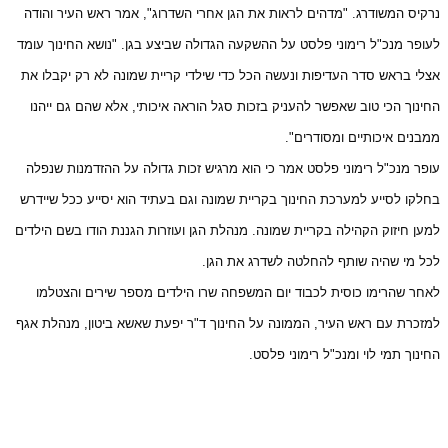
נרקיס המשודרג. "מדהים לראות את הגן אחרי השדרוג", אמר ראש העיר והודה
לעופר מנכ"ל רימוני פלסט על ההשקעה הגדולה שביצע בגן. "נושא החינוך עומד
אצלי בראש סדר העדיפות ונעשה הכל כדי שילדי קריית שמונה לא רק יקבלו את
החינוך הכי טוב שאפשר להעניק בזכות סגל הוראה איכותי, אלא שהם גם ייהנו
ממבנים איכותיים ומסודרים".
עופר מנכ"ל רימוני פלסט אמר כי הוא מרגיש זכות גדולה על ההזדמנות שנפלה
בחלקו לסייע למערכת החינוך בקריית שמונה וגם בעתיד הוא יסייע ככל שיידרש
למען חיזוק הקהילה בקריית שמונה. מנהלת הגן ועוזרות הגננת הודו בשם הילדים
לכל מי שהיה שותף להחלטה לשדרג את הגן.
לאחר שהרימו כוסית לכבוד יום המשפחה שרו הילדים מספר שירים והצטלמו
למזכרת עם ראש העיר, הממונה על החינוך ד"ר יפעת שאשא ביטון, מנהלת אגף
החינוך תמי לוי ומנכ"ל רימוני פלסט.