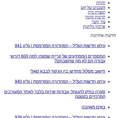
יהדות
השכנים של קש
תוצרת בית
תרבות וחינוך
צור קשר
ארכיון גיליונות
חדשות אחרונות
עיתון חדשות הגליל – המהדורה המודפסת | גליון 941
המספרים המפתיעים של קריית שמונה: למה 600 דורשי
עבודה הם לא מה שחשבתם?
חישוב מסלול מחדש: בין הג'קוזי לבבא סאלי
עיתון חדשות הגליל – המהדורה המודפסת | גליון 940
סערה בתיק להנגהל: עבודות שירות בלבד לאחד המעורבים
המרכזיים בקטטה
באים מאהבה
עיתון חדשות הגליל – המהדורה המודפסת | גליון 939