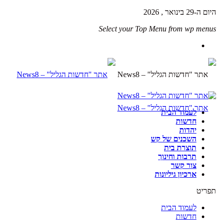
היום ה-29 בינואר , 2026
Select your Top Menu from wp menus
לעמוד הבית
חדשות
יהדות
השכנים של קש
תוצרת בית
תרבות וחינוך
צור קשר
ארכיון גיליונות
תפריט
לעמוד הבית
חדשות