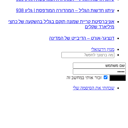
עיתון חדשות הגליל – המהדורה המודפסת | גליון 938
אוניברסיטת קריית שמונה תוקם בגליל בהשקעה של כחצי
מיליארד שקלים
דנציגר-אורט – הדיבייט של המדינה
מגזין וירטואלי
זכור אותי במחשב זה
שכחתי את הסיסמה שלי