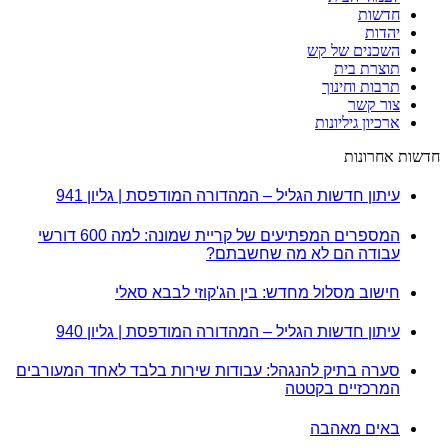
חדשות
יהדות
השכנים של קש
תוצרת בית
תרבות וחינוך
צור קשר
ארכיון גיליונות
חדשות אחרונות
עיתון חדשות הגליל – המהדורה המודפסת | גליון 941
המספרים המפתיעים של קריית שמונה: למה 600 דורשי
עבודה הם לא מה שחשבתם?
חישוב מסלול מחדש: בין הג'קוזי לבבא סאלי
עיתון חדשות הגליל – המהדורה המודפסת | גליון 940
סערה בתיק להנגהל: עבודות שירות בלבד לאחד המעורבים
המרכזיים בקטטה
באים מאהבה