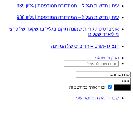
עיתון חדשות הגליל – המהדורה המודפסת | גליון 939
עיתון חדשות הגליל – המהדורה המודפסת | גליון 938
אוניברסיטת קריית שמונה תוקם בגליל בהשקעה של כחצי
מיליארד שקלים
דנציגר-אורט – הדיבייט של המדינה
מגזין וירטואלי
זכור אותי במחשב זה
שכחתי את הסיסמה שלי