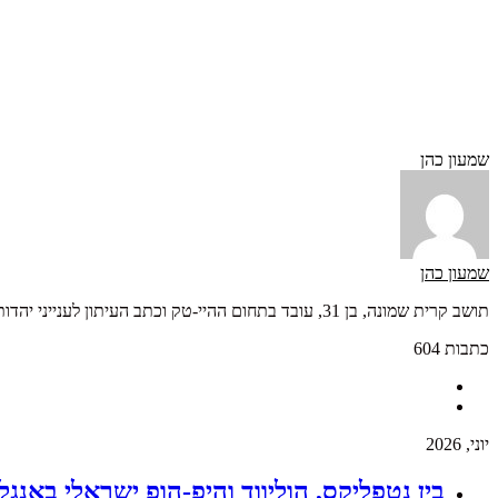
שמעון כהן
שמעון כהן
תושב קרית שמונה, בן 31, עובד בתחום ההיי-טק וכתב העיתון לענייני יהדות ועורך מדור "חזק וברוך".
כתבות 604
יוני, 2026
בין נטפליקס, הוליווד והיפ-הופ ישראלי באנג