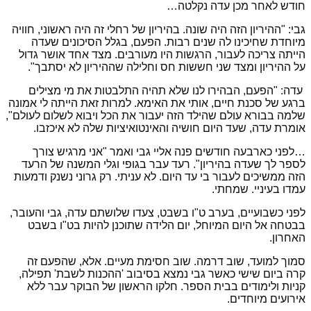
חודש לאחר מכן עדה נקלטה…
גבי: "ההיריון הזה היה שונה. בהיריון של רחלי זה היה ראשוני, חוויה
מיוחדת שחיכינו לה שנים רבות. הפעם, בגלל הסיכונים שעדה
הייתה צריכה לעבור, הרגשות היו מעורבים. מצד אחד אושר גדול
על ההיריון ומצד שני חששות חס וחלילה שההיריון לא יסתבך".
עדה: "הפעם, הבהירו לנו שלא תהיה התלבטות את מי מצילים
ברגע של סכנת חיים, אותי את האימא. למרות זאת הייתה לי אמונה
שלמה בבורא עולם שהילד הזה יעבור את הכל ויבוא לשלום לעולם",
אומרת עדה, שעד היום חושיה והאינטואיציות שלה לא איכזבו.
…לפני כארבעה חודשים פנה אליי גבי ואמר "אני מרגיש צורך
לספר לך שעדה בהיריון". רעד עבר בגופי וגלי המשנה של הרעד
הזה ממשיכים לעבור בי עד היום. לא עניתי. רק גרוני נשנק ודמעות
עמדו בעיניי. שמחתי.
לפני כשבועיים, בערב ט"ו בשבט, צעדו שלושתם עדה, גבי והעובר,
בבטחה אל היום המיוחל, יום הלידה שתוכנן להיות בט"ו בשבט
האחרון.
סמוך למועד, שוב דרמה. שוב חסימת מעיים. אלא, שהפעם זה
קרה ביום שישי כאשר גבי נמצא בסיבוב 'ההכנות לשבת' תפילה,
קניות ולימודים בבית הספר. חלקו הראשון של הבוקר עבר ללא
אירועים מיוחדים.