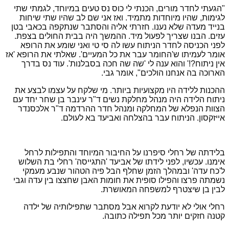
"הגעתי לחדר מורים, הכנתי לי כוס נס טעים במיוחד, לגמתי שתי
לגימות, שהיו מיוחדות מתמיד. ואז אני שם לב שהיו שתי שיחות
בנייד מעדה שלא נענו. חזרתי אליה והסתבר שנתקפה בכאבי בטן
עזים. הבנו שצריך לפעול מיד. ההמשך היה בבית החולים בצפת.
לפני הכניסה לחדר הניתוח עשו לה סי טי ואני שומע את הרופא
אומר לעמיתו ש'החומר עבר את כל המעיים'. שאלתי את הרופא 'אז
אין ניתוח?!' והוא ענה לי 'שה שה חכה בסבלנות'. עוד נס בדרך
הארוכה בה אנחנו הולכים", אומר גבי.
ההכנות ללידה היו מקצועיות ביותר. מי שלקח על עצמו לבצע את
ניתוח הלידה היה מנהל מחלקת נשים ד"ר עינבר בן שחר יחד עם
הצוות הנפלא של המחלקה ומנהל חדר ההרדמה ד"ר אלכסנדר
אייזקסון. הניתוח עבר בהצלחה ואביעד בא לעולם.
בלידתה של רחלי סיפרנו על החיבור המיוחד והתפילות לרחל
אימנו. עכשיו, לפני לידתו של אביעד 'התגייסה' רחלי בת השלוש
ל'כח עדה' ובמהלך הזמן שחלף הבל פיה הטהור שנבע מעמקי
נשמתה פרצו והפילו סופית את חומות האבן שחצצו בין עדה וגבי
לבין בן שיצטרף למשפחה המאושרת.
רחלי אולי לא יודעת לקרוא אבל מסתבר שתפילותיה של ילדה
קטנה חזקים יותר מכל תפילה כתובה.