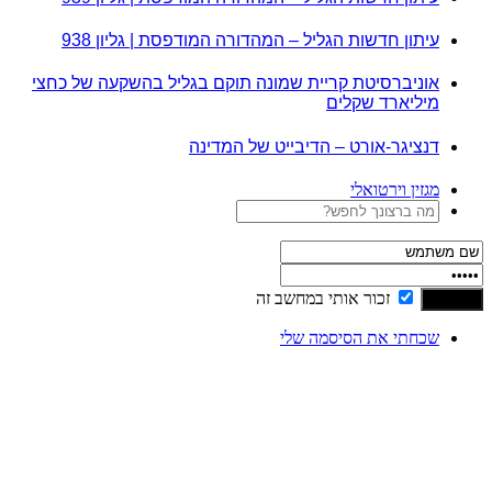
עיתון חדשות הגליל – המהדורה המודפסת | גליון 938
אוניברסיטת קריית שמונה תוקם בגליל בהשקעה של כחצי
מיליארד שקלים
דנציגר-אורט – הדיבייט של המדינה
מגזין וירטואלי
זכור אותי במחשב זה
שכחתי את הסיסמה שלי