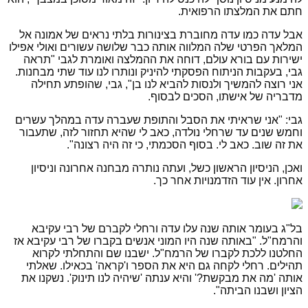
חתם את המלצתו הרפואית.
אבל עדה כמו עדה מחוברת בצינורות בלתי נראים של אמונה אל
המלאך הפרטי שלה המלווה אותה כבר שלושה עשורים ואולי אפילו
ישירות עם בורא עולם, דוחה את ההמלצה ואומרת לגבי "תראה
גבי, בעקבות הניתוח הפסקתי להיניק ונותרו לנו עוד שתי מבחנות.
אני רוצה להמשיך ולנסות להביא לנו בן", גבי, שהופתע תחילה
מדבריה של אישתו, הסכים לבסוף.
גבי: "אני שראיתי את הסבל והתופת שעברה עדה במהלך עשרים
וחמש שנים עד שרחלי נולדה, כאב לי שהיא תחזור לזה, שתעבור
את זה שוב. כאב לי. בסוף הסכמתי, כי זה היה רצונה".
ואכן, הניסיון הראשון כשל, ועתה נותרה מבחנה אחרונה וניסיון
אחרון. אין עוד הזדמנויות אחר כך.
בל"ג בעומר אותה שנה עלו עדה ורחלי לקברם של רבי עקיבא
והרמח"ל. "באותה שנה היו המוני אנשים בקברו של רבי עקיבא אז
החלטנו ללכת לקברו של הרמח"ל. ישבנו שם והתחלתי לקרוא
תהילים. רחלי לקחה גם היא את הספר ו'קראה' בכאילו. שאלתי
אותה 'מה את מבקשת?' והיא ענתה 'שיהיה לנו תינוק'. נשקנו את
הציון ושבנו הביתה".