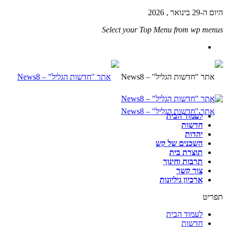
היום ה-29 בינואר , 2026
Select your Top Menu from wp menus
לעמוד הבית
חדשות
יהדות
השכנים של קש
תוצרת בית
תרבות וחינוך
צור קשר
ארכיון גיליונות
תפריט
לעמוד הבית
חדשות