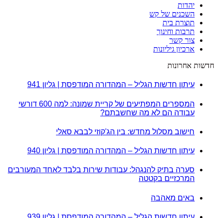
יהדות
השכנים של קש
תוצרת בית
תרבות וחינוך
צור קשר
ארכיון גיליונות
חדשות אחרונות
עיתון חדשות הגליל – המהדורה המודפסת | גליון 941
המספרים המפתיעים של קריית שמונה: למה 600 דורשי
עבודה הם לא מה שחשבתם?
חישוב מסלול מחדש: בין הג'קוזי לבבא סאלי
עיתון חדשות הגליל – המהדורה המודפסת | גליון 940
סערה בתיק להנגהל: עבודות שירות בלבד לאחד המעורבים
המרכזיים בקטטה
באים מאהבה
עיתון חדשות הגליל – המהדורה המודפסת | גליון 939