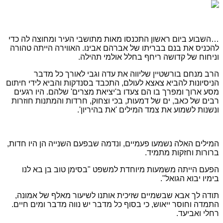
…השבוע ביום ראשון התכנסו מאות מתושבי העיר ומחוצה לה כדי
להכניס את בנם בבריתו של אברהם אבינו. האווירה הייתה טהורה
וניחוח של קדושה ריחף בחלל אולמי תהילה.
הרב מנחם בורשטיין שליווה את עדה וגבי לאורך כל מדבר
הניסיונות להביא צאצא לעולם, התכבד בסנדקות והביא לידי חיתום
מסע ארוך ומפרך בו הם צעדו ב'יציאת מצרים' שלהם. היו רגעים
רבים של כאב, ים של דמעות, בכי וצחוק, חרדות והמתנות חוזרות
ונשנות לשמוע את צמד המילים 'את בהיריון'.
המילים האלה נשמעו פעמיים, ונדמה שבפעם השנייה הן היו חדות,
ברורות וחזקות מתמיד.
הפעם הייתה משמעות מיוחדת למשפט "בסימן טוב בן בא לנו
בימיו יבוא הגואל".
תודה לך אבא שבשמיים שזיכית אותנו לשיעור מאלף של אמונה,
התמדה וחוסר ייאוש, כי בסוף כל מדבר יש נווה מדבר ומים חיים.
רחלי ואביעד.