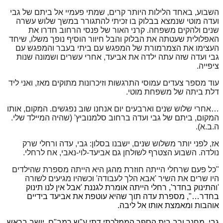
השבוע, באחד הלילות היותר קרים, שמתי פעמיי אל ביתם של גבי
ועדה מוטי שנמצא בבלוק בו זכיתי להתגורר במשך שלוש עשרה
שנים ולהקים משפחה. קרני האור של פנסי הרחוב חדרו את
האפלולית שעטתה את הבלוק והבל חיוור הוסיף נופך משלו, שיחד
העצימו את הצמרמורת של המפגש עם ביתי בעבר והמפגש עם
גבי ועדה שזה עתה ילדה את אביעד, אחרי עשרים ושמונה שנות
ציפייה.
עוד מספר צעדים עמוסי התרגשות וזיכרונות מתוקים מאז, ואני ליד
דלת ביתה של משפחת מוטי.
…אחרי שלוש שנים וארבעים יום אנחנו שוב נפגשים. המקום, אותו
המקום, ביתם של גבי ועדה ברחוב סלמנוביץ' (שהיה המיילד שלי.
ה.ב.א).
אז, לפני יותר משלוש שנים, ישבנו בסלון: גבי, עדה ורחלי שרק
נולדה. השבוע הצטרף לשולחן גם אביעד-לוי-נאבי, אח לרחלי.
"כל פעם שרחלי הייתה חוזרת מהגן היא הייתה מספרת שהילדים
היו שרים את השיר 'אבא הלך לעבודה' וכשהיו מגיעים לשורה
'ו
התינוק בחדר', רחלי הייתה אומרת לגננת 'אבל אין לנו תינוק
בחדר…", מספרת עדה תוך שהיא עוטפת את אביעד בידיים
אוהבות ומאמצת אותו אל ליבה.
גבי, מחנך ורב בית הספר הממלכתי דתי ע"ש רמב"ם, יושב בראש