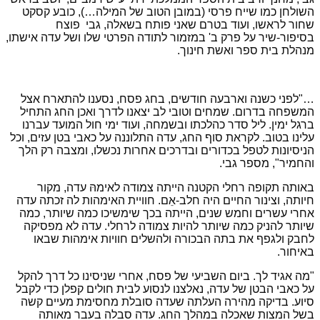
השולחן כמו שייח פרסי (במובן הטוב של המילה…), כובע קסקט
שחור לראשו, ועוד בטרם שאני פותח בשאלה, גבי פוצח
בסיפור-שיר על פרק ב' במזמור לתודה הפרטי שלו ושל עדה אישתו,
מנהלת בית ספר ואשת חינוך.
…"לפני כשנה וארבעה חודשים, בחג פסח, נסענו להתארח אצל
המשפחה בדרום. שמחים וטובי לב יצאנו לדרך ואכן החג התחיל
ברגל ימין. ליל סדר כהלכתו ובשמחה, ועוד ימי חול המועד עברנו
עלינו בטוב. לקראת סוף החג, עדה התלוננה על כאבי בטן עזים, וכל
הניסיונות לטפל בכדורים ובדרכים אחרות נכשלו, ומצבה רק הלך
והחמיר", מספר גבי.
באותה תקופה רחלי הקטנה הייתה צמודה לאימהּ עדה, מקור
חיותה, וצינור החיים היה חלב-אֵם. חוויית האימהות לה זכתה עדה
אחרי עשרים וחמש שנים, הייתה בכך שימשיכו כמה שיותר, כמה
שיותר להניק כמה שיותר להיות צמודה לרחלי. עדה לא מפסיקה
לחבק ולגפף את בתה הבכורה ולהשלים חוויות אימהות שבאו
באיחור.
"מה אגיד לך. ביום השביעי של פסח, אחרי שניסינו כל דרך להקל
על כאבי הבטן של עדה, נאלצנו לנסוע לבית חולים קפלן כדי לקבל
סיוע. בדיקה מהירה העלתה שעדה סובלת מחסימת מעיים קשה
בשל המצות שאכלה במהלך החג. עדה סבלה בעבר מאותה