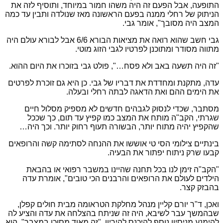
התופעה, אבל הפעם זה היה משהו חמור במיוחד, ותוסיף לזה את
הניתוק של רחלי ממנה בפעם הראשונה מאז שנולדה ותבין עד כמה
המצב היה מסובך", אומר גבי.
גבי חשב שהוא רואה את מציאות הבורא 6/6 אבל לבורא עולם היה
מתווה מסודר ומתוכנן לפרטיו לגבי הזוג מוטי.
"זה היה תשעה באב ולא פסח…", פולט גבי בזוכרו את היום ההוא.
עדה, מתקנת ומחדדת את דבריו של גבי. כן היא גם זוכרת לפרטים
את הימים ההם ואת הדאגה לבתה רחלי ובעלה.
מסתבר, שכדי לנסוק לגבהים חדשים לא מספיק מסלול חיים
שגרתי, הקב"ה מותח את המצב כמו קפיץ עד תום, כך שככל
שהקפיץ יהיה מתוח יותר, הבשורה תעוף רחוק יותר. וכך היה…
בינתיים צילומי הסי טי אוששו את ההנחה לסתימה קשה והרופאים
קבעו שרק ניתוח יפתור את הבעיה.
"הקב"ה זימן לנו בכל תחנה שהיינו במשבר רפואי או בהבאת
הילדים לעולם את הרופאים והרבנים הכי טובים", אומרת עדה
בהבזק קצר.
ואכן, ד"ר יורם קליין מנהל מחלקת הטראומה מבית חולים קפלן,
שבהמשך עבר לשיבא, היה זה שניתח בהצלחה את עדה והציע לה
להימנע מניסיון נוסף להיכנס להיריון. "זה מאוד מסוכן במצבך", הוא