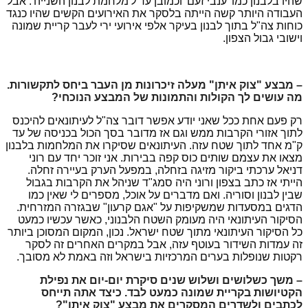
שהיו בלבנון כמו 'ענבי זעם' וכמובן עד ל'מלחמת לבנון השנייה'. אבל
העבודה היותר קשה הייתה בלסקר את האירועים הקשים שהיו כנגד
כוחות צה"ל בתוך לבנון בעיקר אלפי אירועי ירי לעבר קריית שמונה
וישובי גבול הצפון.
– מבצע "צוק איתן" מעלה זיכרונות מן העבר ביחס לתקשורות.
מה עושים לך הקולות והתמונות של המבצע הנוכחי?
רק פעם אחת ככל שאני יודע אפשר דובר צה"ל לעיתונאים להיכנס
לתוך אזורי הקרבות ממש וגם אז מדובר בסך הכול בכניסה של עד
ק"מ אחד לתוך שטח עזה. העיתונאים שסיקרו את המלחמות בלבנון
מצאו את עצמם שותים כוס קפה בבירות. אני זוכר יחד עם רוני
דניאל ערכתי ביקור מזיגה בזחלה, במפעל הערק בעיירה זחלה.
הייתי אז כתב בצפון ורוני היה סמג"ד שניהל את הקרבות בגבול
שבין לבנון וסוריה. ואם מדברים על אוכל, מספרים לי שאין כמו
הדגים במסעדות שמשקיפות על "אגם קרעון" שבגזרה המזרחית.
הסיקור העיתונאי היה מעומק השטח הלבנוני, כאשר עכשיו כמעט
כל הסיקור העיתונאי מתוך שטח ישראל. נכון, המקום המסוכן ביותר
זה עמדות השידור בעוטף עזה, אבל במקרים האחרים זה לסקר
רקטות שנופלות בערים המרכזיות בישראל וזה באמת לא מסובך.
– משך כשלושים ושלוש שנים סיקרת יום-יום את נפילת
הקטיושות בקריית שמונה כמעט לבד. כיצד אתה תייחס
לכתבים ולשדרים המסקרים את מבצע "צוק איתן"?