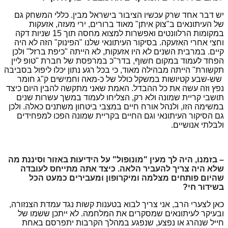
יש דבר אחד שרק עכשיו הציבור בישראל מבין. כללי המשחק גם
של העיתונאים ב"צוק איתן" מאוד ברורים, ירי מעזה, אזעקות
במקומות הרלוונטים ואפשרות למצוא מחסה תוך 15 שניות דקה
וחצי אחרי האזעקה. בסיקור העיתונאי שלנו "הפינוק" הזה לא היה
קיים. במרבית השנים לא היו אזעקות, לא הייתה "כיפת ברזל" ולכן
הפחד לעמוד במקום חשוף, בדר"כ במרפסת של חברת "טופ ליין
תקשורת" הייתה מבהילה מאוד, כי בכל רגע נתון יכלו ליפול בסביבה
שש-שבע קטיושות במשקל כולל של כ-מאה וחמישים ק"ג חומר
נפץ וזה עשה את כל ההבדל. האמת שאני מתקשה להבין היום כיצד
תושבי קריית שמונה ולא רק, הצליחו לעמוד במשך עשרות שנים
במשימה הזו, ולנהל אורח חיים במצבי ביטחון משתנים כאלה. ולכן
גם הסיקור העיתונאי וגם החיים בקריית שמונה הפכו למפחידים
ולבלתי אנושיים.
– בזמנו, היה לך מעין "מונופול" על הידיעות באזור וסיננת מה
שלא היה צריך להעביר הלאה. כיצד אתה מתייחס לעובדה
שהיום פותחים מצלמה ומיקרופון ומעבירים כמעט הכל
בשידור חי?
כאן לצערי הרב, אני צריך לבוא בטענות קשות נגד עמדת הצנזורה,
ובעיקר לעיתונאים שמסקרים את המלחמה. לא ייתכן ששמו של
חייל שנהרג או נפצע, שנפגע במהלך הקרבות יתפרסם באחת