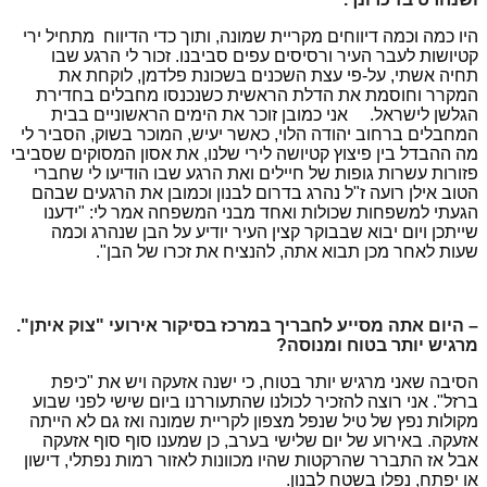
היו כמה וכמה דיווחים מקריית שמונה, ותוך כדי הדיווח מתחיל ירי
קטיושות לעבר העיר ורסיסים עפים סביבנו. זכור לי הרגע שבו
תחיה אשתי, על-פי עצת השכנים בשכונת פלדמן, לוקחת את
המקרר וחוסמת את הדלת הראשית כשנכנסו מחבלים בחדירת
הגלשן לישראל. אני כמובן זוכר את הימים הראשוניים בבית
המחבלים ברחוב יהודה הלוי, כאשר יעיש, המוכר בשוק, הסביר לי
מה ההבדל בין פיצוץ קטיושה לירי שלנו, את אסון המסוקים שסביבי
פזורות עשרות גופות של חיילים ואת הרגע שבו הודיעו לי שחברי
הטוב אילן רועה ז"ל נהרג בדרום לבנון וכמובן את הרגעים שבהם
הגעתי למשפחות שכולות ואחד מבני המשפחה אמר לי: "ידענו
שייתכן ויום יבוא שבבוקר קצין העיר יודיע על הבן שנהרג וכמה
שעות לאחר מכן תבוא אתה, להנציח את זכרו של הבן".
– היום אתה מסייע לחבריך במרכז בסיקור אירועי "צוק איתן".
מרגיש יותר בטוח ומנוסה?
הסיבה שאני מרגיש יותר בטוח, כי ישנה אזעקה ויש את "כיפת
ברזל". אני רוצה להזכיר לכולנו שהתעוררנו ביום שישי לפני שבוע
מקולות נפץ של טיל שנפל מצפון לקריית שמונה ואז גם לא הייתה
אזעקה. באירוע של יום שלישי בערב, כן שמענו סוף סוף אזעקה
אבל אז התברר שהרקטות שהיו מכוונות לאזור רמות נפתלי, דישון
או יפתח, נפלו בשטח לבנון.