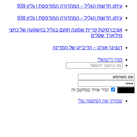
עיתון חדשות הגליל – המהדורה המודפסת | גליון 939
עיתון חדשות הגליל – המהדורה המודפסת | גליון 938
אוניברסיטת קריית שמונה תוקם בגליל בהשקעה של כחצי
מיליארד שקלים
דנציגר-אורט – הדיבייט של המדינה
מגזין וירטואלי
זכור אותי במחשב זה
שכחתי את הסיסמה שלי