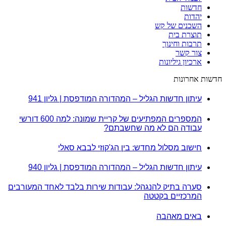
חדשות
יהדות
השכנים של קש
תוצרת בית
תרבות וחינוך
צור קשר
ארכיון גיליונות
חדשות אחרונות
עיתון חדשות הגליל – המהדורה המודפסת | גליון 941
המספרים המפתיעים של קריית שמונה: למה 600 דורשי
עבודה הם לא מה שחשבתם?
חישוב מסלול מחדש: בין הג'קוזי לבבא סאלי
עיתון חדשות הגליל – המהדורה המודפסת | גליון 940
סערה בתיק להנגהל: עבודות שירות בלבד לאחד המעורבים
המרכזיים בקטטה
באים מאהבה