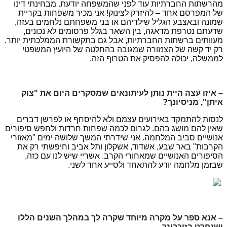
מהרשתות החברתיות עוד לפני שהמשפחה יודעת. מבחינתי דינו
של המפרסם אחד – להיזרק לצינוק! אני מכיר משפחות בקריית
שמונה ובאצבע הגליל שילדיהם או בני משפחתם נלחמים בעזה,
שדעתם נטרפת מדאגה, בין השאר בגלל פרסומים לא נכונים,
מעוותים ברשתות החברתיות, אבל גם בתקשורת הממלכתית יותר.
רק יד קשה של הצנזורה שמגובה בהחלטה של היועץ המשפטי
לממשלה, יכולה להפסיק את הטרוף הזה.
– איזו עצה היית נותן לעיתונאים שמסקרים היום את "צוק
איתן", מניסיונך?
לנסות להתמקד באירועים עצמם ולא להיסחף או לפרשן דברים
שאין להם מושג בהם. לגרום לכמה שפחות חרדות ולחפש סיפורים
אנושיים סביב המלחמה. אני שידרתי המשך שלושה ימים "מאזורי
הקרבות" באר שבע, אשדוד, אשקלון ותל אביב וחיפשתי רק את
הסיפורים האנושיים שמאחורי הקרב. אשריי שיש לנו עם כזה,
שבזמן מלחמה יודע להתאחד ולסייע אחד לשני.
– אנא ספר על מקרה מיוחד שקרה לך במהלך השנים הללו
ושנחרט בזיכרונך.