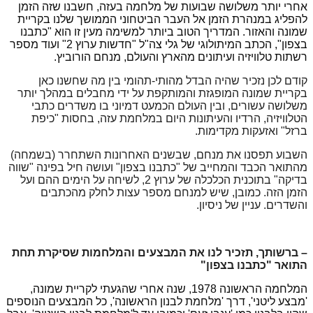
אחרי יותר משלושה שבועות של מלחמה בעזה, חשבנו שזה הזמן
להפליג במנהרת הזמן אל העבר הביטחוני הממושך שלנו בקריית
שמונה והאזור. המדריך הטוב ביותר למשימה מעין זו הוא "כתבנו
בצפון", הכתב המיתולוגי של גלי צה"ל "חדשות ערוץ 2" ועוד מספר
רשתות טלוויזיה ועיתונים מהארץ והעולם, מנחם הורוביץ.
קודם לכן נזכיר שהיה הבדל מהותי-תהומי בין מה שחשנו כאן
בקריית שמונה המופגזת והמותקפת על ידי מחבלים במהלך יותר
משלושה עשורים, ובין העולם הכמעט דמיוני בו משדרים כתבי
הטלוויזיה, הרדיו והעיתונות היום במלחמת עזה, בחסות "כיפת
ברזל" ואזעקות מקדימות.
השבוע תפסנו את מנחם, שבשנים האחרונות השתחרר (בשמחה)
מהתואר הכבד והמחייב של "כתבנו בצפון" ועושה חיל בפינה "שווה
בדיקה" בתוכנית הכלכלה של ערוץ 2, לשיחה על הימים ההם ועל
הזמן הזה. כמובן, שיש למנחם מספר עצות לחלק מהכתבים
והשדרים. עניין של ניסיון.
– ברשותך, תזכיר לנו את המבצעים והמלחמות שסיקרת תחת
התואר "כתבנו בצפון"
המלחמה הראשונה 1978, שנה אחרי שהגעתי לקריית שמונה,
'מבצע ליטני', דרך 'מלחמת לבנון הראשונה', כל המבצעים הנוספים