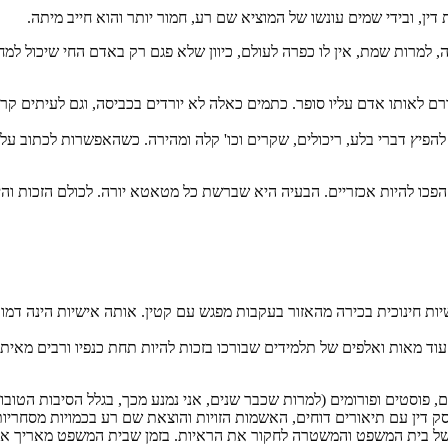
דין, ובידי שמים עונשו של המוציא שם רע, חמור יותר והוא חייב מיתה.
למרות שמת, אין לו כפרה לעולם, כיוון שלא פגם רק באדם החי שיכול למחול 
ם לאותו אדם עליו סופר. כתמים כאלה לא יורדים בכביסה, וגם לעיתים קר
ת להפיץ דברי בלע, ריכולים, שקרים וכו' קלה ומהירה. כשהאפשרות לכתוב ע
ת הפכו להיות אכזריים. הבעיה היא שברשת כל מטאטא יורה. לכולם הזכות ו
ת חינוכית בכירה מהאזור בעקבות מפגש עם קטין. אותה אישיות הינה דמות 
ם עוד מאות ואלפים של תלמידים שבורכו בזכות להיות תחת כנפיו ורבים מא
פוסטים ופורומים (למרות שכבר שנים, אני נמנע מכך, בגלל הסיבות הטובו
דין עם תיאורים דוחים, האשמות הזויות והוצאת שם רע בכמויות מסחריות.
רך של בית המשפט והמשטרה לחקור את הראיות. בזמן שבית המשפט מאריך 