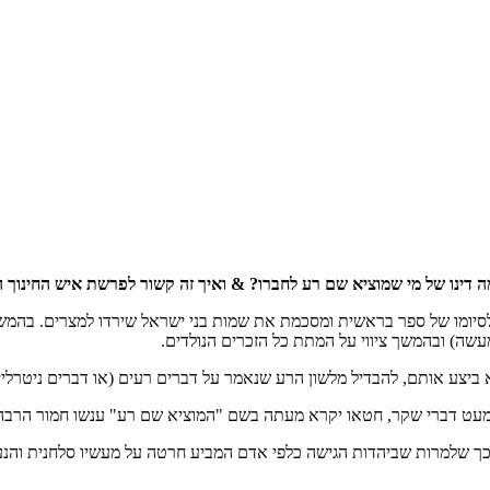
ה דינו של מי שמוציא שם רע לחברו? & ואיך זה קשור לפרשת איש החינוך ה
ומו של ספר בראשית ומסכמת את שמות בני ישראל שירדו למצרים. בהמשך פ
מעשה) ובהמשך ציווי על המתת כל הזכרים הנולדים.
יצע אותם, להבדיל מלשון הרע שנאמר על דברים רעים (או דברים ניטרליי
 מעט דברי שקר, חטאו יקרא מעתה בשם "המוציא שם רע" ענשו חמור הרבה 
 שלמרות שביהדות הגישה כלפי אדם המביע חרטה על מעשיו סלחנית והנעלב