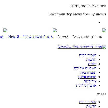
היום ה-29 בינואר , 2026
Select your Top Menu from wp menus
לעמוד הבית
חדשות
יהדות
השכנים של קש
תוצרת בית
תרבות וחינוך
צור קשר
ארכיון גיליונות
תפריט
לעמוד הבית
חדשות