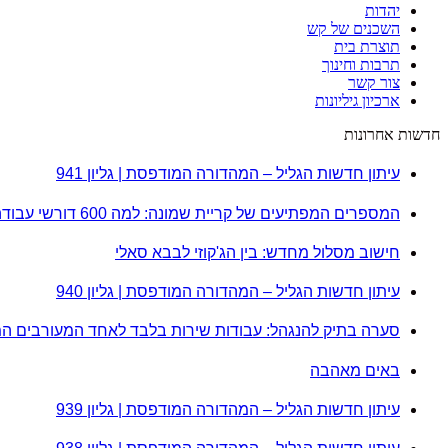
יהדות
השכנים של קש
תוצרת בית
תרבות וחינוך
צור קשר
ארכיון גיליונות
חדשות אחרונות
עיתון חדשות הגליל – המהדורה המודפסת | גליון 941
המספרים המפתיעים של קריית שמונה: למה 600 דורשי עבודה הם לא מה שחשבתם?
חישוב מסלול מחדש: בין הג'קוזי לבבא סאלי
עיתון חדשות הגליל – המהדורה המודפסת | גליון 940
סערה בתיק להנגהל: עבודות שירות בלבד לאחד המעורבים ה
באים מאהבה
עיתון חדשות הגליל – המהדורה המודפסת | גליון 939