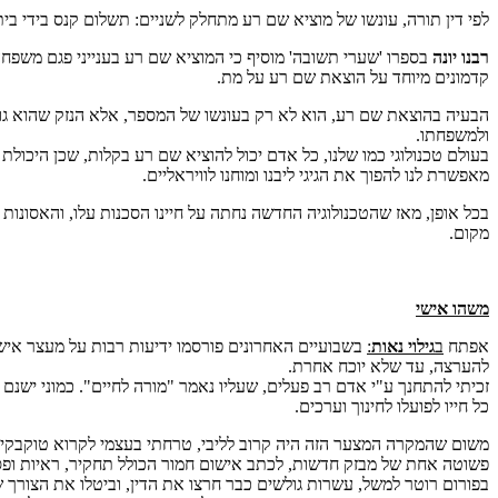
לפי דין תורה, עונשו של מוציא שם רע מתחלק לשניים: תשלום קנס בידי בית 
רבנו יונה
בספרו 'שערי תשובה' מוסיף כי המוציא שם רע בענייני פגם משפחה, 
קדמונים מיוחד על הוצאת שם רע על מת.
הבעיה בהוצאת שם רע, הוא לא רק בעונשו של המספר, אלא הנזק שהוא גור
ולמשפחתו.
בעולם טכנולוגי כמו שלנו, כל אדם יכול להוציא שם רע בקלות, שכן היכול
מאפשרת לנו להפוך את הגיגי ליבנו ומוחנו לוויראליים.
בכל אופן, מאז שהטכנולוגיה החדשה נחתה על חיינו הסכנות עלו, והאסונו
מקום.
משהו אישי
אפתח
ב
גילוי נאות
:
בשבועיים האחרונים פורסמו ידיעות רבות על מעצר אישיו
להערצה, עד שלא יוכח אחרת.
זכיתי להתחנך ע"י אדם רב פעלים, שעליו נאמר "מורה לחיים". כמוני ישנ
כל חייו לפועלו לחינוך וערכים.
משום שהמקרה המצער הזה היה קרוב לליבי, טרחתי בעצמי לקרוא טוקבקים, 
פשוטה אחת של מבזק חדשות, לכתב אישום חמור הכולל תחקיר, ראיות ופסק 
בפורום רוטר למשל, עשרות גולשים כבר חרצו את הדין, וביטלו את הצו