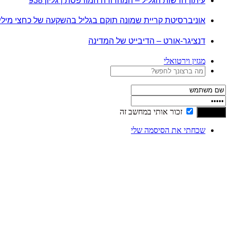
עיתון חדשות הגליל – המהדורה המודפסת | גליון 938
אוניברסיטת קריית שמונה תוקם בגליל בהשקעה של כחצי מיל
דנציגר-אורט – הדיבייט של המדינה
מגזין וירטואלי
זכור אותי במחשב זה
שכחתי את הסיסמה שלי