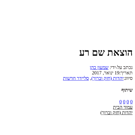
הוצאת שם רע
נכתב על-ידי:
שמעון כהן
תאריך:
19 ינואר, 2017
סיווג:
יהדות (חזק וברוך)
,
סליידר חדשות
שיתוף
0
0
0
0
עמוד הבית
יהדות (חזק וברוך)