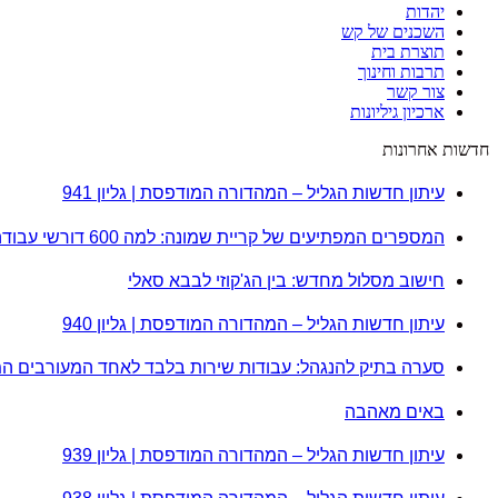
יהדות
השכנים של קש
תוצרת בית
תרבות וחינוך
צור קשר
ארכיון גיליונות
חדשות אחרונות
עיתון חדשות הגליל – המהדורה המודפסת | גליון 941
המספרים המפתיעים של קריית שמונה: למה 600 דורשי עבודה הם לא מה שחשבתם?
חישוב מסלול מחדש: בין הג'קוזי לבבא סאלי
עיתון חדשות הגליל – המהדורה המודפסת | גליון 940
סערה בתיק להנגהל: עבודות שירות בלבד לאחד המעורבים ה
באים מאהבה
עיתון חדשות הגליל – המהדורה המודפסת | גליון 939