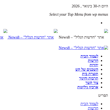
היום ה-30 בינואר , 2026
Select your Top Menu from wp menus
לעמוד הבית
חדשות
יהדות
השכנים של קש
תוצרת בית
תרבות וחינוך
צור קשר
ארכיון גיליונות
תפריט
לעמוד הבית
חדשות