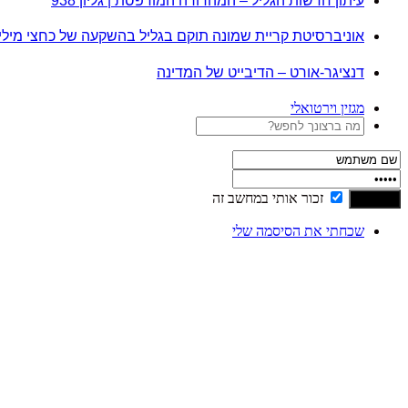
עיתון חדשות הגליל – המהדורה המודפסת | גליון 938
אוניברסיטת קריית שמונה תוקם בגליל בהשקעה של כחצי מיל
דנציגר-אורט – הדיבייט של המדינה
מגזין וירטואלי
זכור אותי במחשב זה
שכחתי את הסיסמה שלי