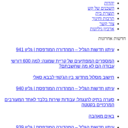
יהדות
השכנים של קש
תוצרת בית
תרבות וחינוך
צור קשר
ארכיון גיליונות
חדשות אחרונות
עיתון חדשות הגליל – המהדורה המודפסת | גליון 941
המספרים המפתיעים של קריית שמונה: למה 600 דורשי
עבודה הם לא מה שחשבתם?
חישוב מסלול מחדש: בין הג'קוזי לבבא סאלי
עיתון חדשות הגליל – המהדורה המודפסת | גליון 940
סערה בתיק להנגהל: עבודות שירות בלבד לאחד המעורבים
המרכזיים בקטטה
באים מאהבה
עיתון חדשות הגליל – המהדורה המודפסת | גליון 939