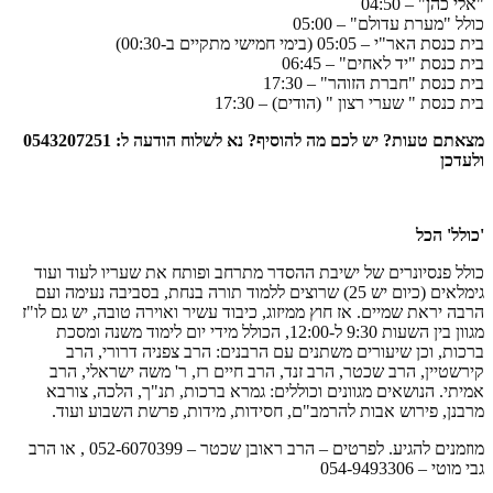
"אלי כהן" – 04:50
כולל "מערת עדולם" – 05:00
בית כנסת האר"י – 05:05 (בימי חמישי מתקיים ב-00:30)
בית כנסת "יד לאחים" – 06:45
בית כנסת "חברת הזוהר" – 17:30
בית כנסת " שערי רצון " (הודים) – 17:30
מצאתם טעות? יש לכם מה להוסיף? נא לשלוח הודעה ל: 0543207251
ולעדכן
'כולל' הכל
כולל פנסיונרים של ישיבת ההסדר מתרחב ופותח את שעריו לעוד ועוד
גימלאים (כיום יש 25) שרוצים ללמוד תורה בנחת, בסביבה נעימה ועם
הרבה יראת שמיים. אז חוץ ממיזוג, כיבוד עשיר ואוירה טובה, יש גם לו"ז
מגוון בין השעות 9:30 ל-12:00, הכולל מידי יום לימוד משנה ומסכת
ברכות, וכן שיעורים משתנים עם הרבנים: הרב צפניה דרורי, הרב
קירשטיין, הרב שכטר, הרב זנד, הרב חיים רז, ר' משה ישראלי, הרב
אמיתי. הנושאים מגוונים וכוללים: גמרא ברכות, תנ"ך, הלכה, צורבא
מרבנן, פירוש אבות להרמב"ם, חסידות, מידות, פרשת השבוע ועוד.
מוזמנים להגיע. לפרטים – הרב ראובן שכטר – 052-6070399 , או הרב
גבי מוטי – 054-9493306