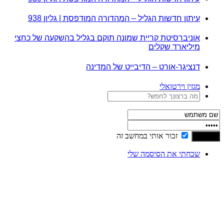
עיתון חדשות הגליל – המהדורה המודפסת | גליון 938
אוניברסיטת קריית שמונה תוקם בגליל בהשקעה של כחצי
מיליארד שקלים
דנציגר-אורט – הדיבייט של המדינה
מגזין וירטואלי
זכור אותי במחשב זה
שכחתי את הסיסמה שלי