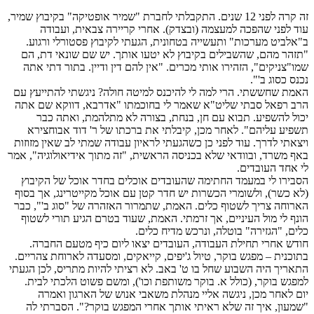
זה קרה לפני 12 שנים. התקבלתי לחברת "שמיר אופטיקה" בקיבוץ שמיר,
עוד לפני שהפכה למעצמה (ובצדק). אחרי קריירה צבאית, ועבודה
ב"אלביט מערכות" ותעשייה בטחונית, הגעתי לקיבוץ פסטורלי ורגוע.
"תזהר מהם, שהשבילים בקיבוץ לא יטעו אותך. יש שם שונאי דת, הם
שמו"צניקים", הזהירו אותי מכרים. "אין להם דין ודיין. בתור דתי אתה
נכנס כסוג ב'".
האמת שחששתי. הרי למה לי להיכנס למיטה חולה? ניגשתי להתייעץ עם
הרב רפאל סבתי שליט"א שאמר לי בחוכמתו "אדרבא, דווקא שם אתה
יכול להשפיע. תבוא עם חן, בנחת, בצורה לא מתלהמת, ואתה כבר
תשפיע עליהם". לאחר מכן, קיבלתי את ברכתו של ר' דוד אבוחצירא
ויצאתי לדרך. עוד לפני כן כשהגעתי לראיון עבודה שמתי לב שאין מזוזות
באף משרד, ובוודאי שלא בכניסה הראשית, "זה מתוך אידיאולוגיה", אמר
לי אחד העובדים.
הסבירו לי במעמד החתימה שהעובדים אוכלים בחדר אוכל של הקיבוץ
(לא כשר), ולשומרי הכשרות יש חדר קטן עם אוכל מקייטרינג, אך בסוף
הארוחה צריך לשטוף כלים. האמת, שתמרור האזהרה של "סוג ב'", כבר
הונף לי מול העיניים, אך זרמתי. האמת, שעוד בטרם הגיע תורי לשטוף
כלים, "הגזירה" בוטלה, ונרכש מדיח כלים.
חודש אחרי תחילת העבודה, העובדים יצאו ליום כיף מטעם החברה.
בתוכנית – מפגש בוקר, טיול ג'יפים, קייאקים, ומסעדה לארוחת צהריים.
התאריך היה השבוע שחל בו ט' באב. לא רציתי להיות מתריס, לכן הגעתי
למפגש בוקר, (כולל א. בוקר משותפת וכו'), ומשם פשוט הלכתי לבית.
יום לאחר מכן, ניגשה אליי מנהלת משאבי אנוש של הארגון ואמרה
"שמעון, איך זה שלא ראיתי אותך אחרי המפגש בוקר?". הסברתי לה