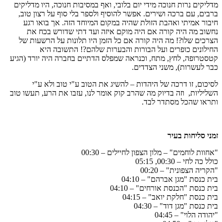
מדליקים נרות חנוכה מידי יום בלובי, ואף במסיבות חנוכה, היו מדליקים
ברבים, עם ברכה ושירים. אפשר להוסיף ולספר בלי סוף על רצון טוב,
חיבור אמיתי ואהבת הזולת שהיה במקום המיוחד הזה. אך בואו רגע
נחשוב מה היה קורה אם היה מוקם איזה ועד דתי שדורש בכח את
הצרכים שלו?! מה היה קורה אם כל הזמן היו תלונות על הרשעות של
החילונים כופרים ועל הבורות והבערות שלהם?! התשובה היא
קטסטרופה, לחץ, מתח, וכנראה שמפלס הדתיים בחברה היה יורד (הגיע
כבר לעשרות), משני הצדדים.
לסיכום, זו דרכה של היהדות – להשיג את הטוב ע"י טוב ולא ע"י
השליליות, וזה בדיוק מה שהרב קוק אומר לנו, עזבו את הרע, תעשו טוב
ותראו שהכל מסתדר לבד.
זמני סליחות בעיר
"אחוות לוחמים" – מלון הצפון לחיילים – 00:30
כולל כה לחי – 00:30, 05:15
"הקריה הצפונית" – 00:20
בית כנסת "מגן אברהם" – 04:10
בית כנסת "הכנסת אורחים" – 04:10
בית כנסת "חלקת יואב" – 04:15
בית כנסת "מגן דוד" – 04:30
"יהודה הלוי" – 04:45