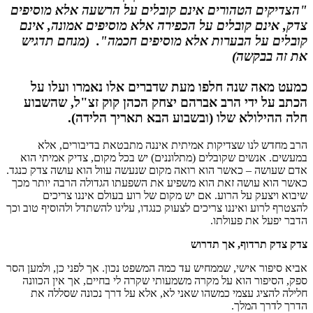
"הצדיקים הטהורים אינם קובלים על הרשעה אלא מוסיפים
צדק, אינם קובלים על הכפירה אלא מוסיפים אמונה, אינם
קובלים על הבערות אלא מוסיפים חכמה". (מנחם תדגיש
את זה בבקשה)
כמעט מאה שנה חלפו מעת שדברים אלו נאמרו ועלו על
הכתב על ידי הרב אברהם יצחק הכהן קוק זצ"ל, שהשבוע
חלה ההילולא שלו (ובשבוע הבא תאריך הלידה).
הרב מחדש לנו שצדיקות אמיתית איננה מתבטאת בדיבורים, אלא
במעשים. אנשים שקובלים (מתלוננים) יש בכל מקום, צדיק אמיתי הוא
אדם שעושה – כאשר הוא רואה מקום שנעשה עוול הוא עושה צדק כנגד.
כאשר הוא עושה זאת הוא משפיע את השפעתו הגדולה הרבה יותר מכך
שיבוא ויצעק על הרוע. אם יש מקום של רוע בעולם איננו צריכים
להצטרף לרוע ואיננו צריכים לצעוק כנגדו, עלינו להשתדל ולהוסיף טוב וכך
הדבר יפעל את פעולתו.
צדק צדק תרדוף, אך תדרוש
אביא סיפור אישי, שממחיש עד כמה המשפט נכון. אך לפני כן, ולמען הסר
ספק, הסיפור הוא על מקרה משמעותי שקרה לי בחיים, אך אין הכוונה
חלילה להציג עצמי כמשהו שאני לא, אלא על דרך נכונה שסללה את
הדרך לדרך המלך.