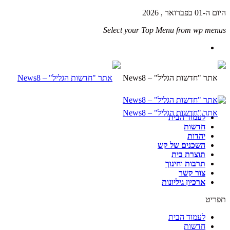
היום ה-01 בפברואר , 2026
Select your Top Menu from wp menus
לעמוד הבית
חדשות
יהדות
השכנים של קש
תוצרת בית
תרבות וחינוך
צור קשר
ארכיון גיליונות
תפריט
לעמוד הבית
חדשות