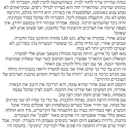
בנחת שהייתי צריך לחזור לבית. כשהתעקשה להבין למה, הסברתי לה
בנימוס ועדינות, שהתאריך הזה הוא בעייתי לטיולי ג'יפים, שבקייאקים לא
ממש צנוע באוגוסט, ושלמסעדה אין כשרות. היא הייתה בהלם, הרגישה
ממש לא נוח, והתנצלה מעומק ליבה. הסברתי לה שהכל בסדר מבחינתי,
והיה ניכר שהשקיעו הרבה. בנוסף, אמרתי שבתור דתי (כמעט יחיד), איני
מצפה שיקחו את הצרכים והרצונות שלי בחשבון, ואני פשוט אגיע לאן
שאוכל.
שבוע אחרי, במקרה או שלא, נקנו 120 מזוזות והתוקנו בכל החברה.
שבועיים אחרי, קנו מדיח כלים, כך ששומרי הכשרות (15 בסה"כ), לא
יצטרכו להרגיש יותר לא בנוח.
מאז לפני כל אירוע, היתה מגיעה מנהלת משאבי אנוש אליי למשרד,
ושואלת האם התאריך אפשרי, האם המקום כשר ועוד שאלות שמגיעות
מחוסר הבנה, אך עם רצון גדול להטיב עם האחר.
זה הגיע עד כדי כך שיום אחד אני נכנס למשרד ורואה בונבוניירה גדולה
עם מכתב ברכה בו נכתב "תודה על כל העזרה והסיוע בהבנת הצרכים של
העובדים הדתיים".
הקסם הוא שגם אחרי שהיא עזבה, היא תדרכה את היטב את הבאות
אחריה, והן המשיכו ואף שדרגו את ההבנה. חשוב לציין שהכל נעשה
בשמחה, מאור פנים והמון המון רצון טוב.
עם פתיחת הרצון הטוב, נפתחו הלבבות. עד כדי כך שהיו לנו שני מניינים
של מנחה, שני חדרי אוכל כשרים (כשלפחות חצי אוכלים בחדר אוכל
הכשר), ואף כשהייתה בעיה גם ההשגחה של הקייטרינג, מיד הוא הוחלף.
באופן כללי שמיר אופטיקה היו אוהבים מאוד "לפנק" את העובדים.
מתנות, גלידות באמצע היום ושאר בונוסים טעמים היו בשגרה. תמיד, אבל
תמיד טרם סגירת ההזמנה היו פונים אליי לבדיקת "נתונים". בחנוכה היו