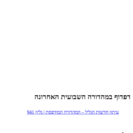
דפדוף במהדורה השבועית האחרונה
עיתון חדשות הגליל – המהדורה המודפסת | גליון 941