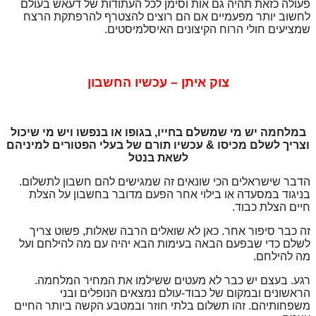
פעולה כזאת תהיה גם אות וסימן לכל העתודות של דעאש בעולם
לחשוב יותר מפעמיים אם הם רוצים להצטרף להרפתקת הרצח
שמציעים חולי הרוח הקיצונים האיסלמיסטים.
צוק איתן – עכשיו החשבון
במלחמה יש מי שמשלם בחייו, בגופו או בנפשו ויש מי שיכול
וצריך לשלם מכיסו & עכשיו תורם של בעלי הפטורים למיניהם
לשאת בנטל
הדבר שישראלים הכי שונאים זה שמגישים להם חשבון לתשלום.
בניגוד במסעדה או בילוי אחר הפעם מדובר בחשבון על הצלת
חיים הצלת כבוד.
זה כבר סיפור אחר. כאן לא שואלים הרבה שאלות, פשוט צריך
לשלם כדי שבפעם הבאה בעימות הבא יהיה עם מה להילחם ועל
מה להילחם.
רגע. בעצם יש כבר לא מעטים ששילמו את המחיר המלחמה.
הראשונים ובמקום של כבוד-עולם נמצאים הנופלים ובני
משפחותיהם. זהו תשלום בלתי חוזר ובמטבע הקשה ביותר החיים