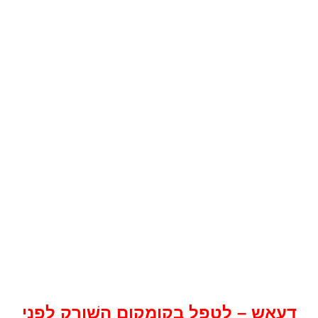
דעאש – לטפל בקומקום השׁורק לפני