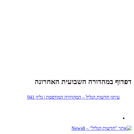
דפדוף במהדורה השבועית האחרונה
עיתון חדשות הגליל – המהדורה המודפסת | גליון 941
נבנה ב -
ע"י:
יעד פתרונות