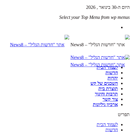
היום ה-30 בינואר , 2026
Select your Top Menu from wp menus
לעמוד הבית
חדשות
יהדות
השכנים של קש
תוצרת בית
תרבות וחינוך
צור קשר
ארכיון גיליונות
תפריט
לעמוד הבית
חדשות