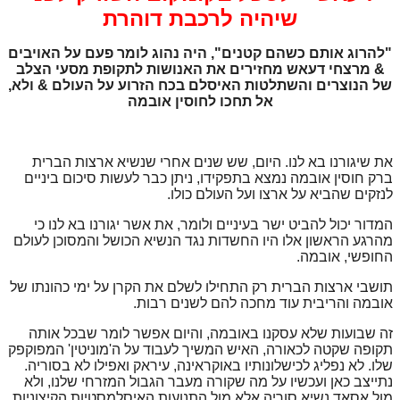
שיהיה לרכבת דוהרת
"להרוג אותם כשהם קטנים", היה נהוג לומר פעם על האויבים
& מרצחי דעאש מחזירים את האנושות לתקופת מסעי הצלב
של הנוצרים והשתלטות האיסלם בכח הזרוע על העולם & ולא,
אל תחכו לחוסין אובמה
את שיגורנו בא לנו. היום, שש שנים אחרי שנשיא ארצות הברית
ברק חוסין אובמה נמצא בתפקידו, ניתן כבר לעשות סיכום ביניים
לנזקים שהביא על ארצו ועל העולם כולו.
המדור יכול להביט ישר בעיניים ולומר, את אשר יגורנו בא לנו כי
מהרגע הראשון אלו היו החשדות נגד הנשיא הכושל והמסוכן לעולם
החופשי, אובמה.
תושבי ארצות הברית רק התחילו לשלם את הקרן על ימי כהונתו של
אובמה והריבית עוד מחכה להם לשנים רבות.
זה שבועות שלא עסקנו באובמה, והיום אפשר לומר שבכל אותה
תקופה שקטה לכאורה, האיש המשיך לעבוד על ה'מוניטין' המפוקפק
שלו. לא נפליג לכישלונותיו באוקראינה, עיראק ואפילו לא בסוריה.
נתייצב כאן ועכשיו על מה שקורה מעבר הגבול המזרחי שלנו, ולא
מול אסאד נשיא סוריה אלא מול התנועות האיסלמסטיות הקיצוניות