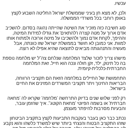
עכשיו.
ולכן, לא מצא חן בעיני שממשלת ישראל החליטה השבוע לקצץ
באופן רוחבי בכל משרדי הממשלה.
סוג חשיבה כזה מזכיר את השיטה שהייתה נהוגה בסדום. להשכיב
אדם ארוך על מטה קצרה ו'להתאים' את גודלו למידות המיטה,
וההיפך, לקחת אדם נמוך ולהשכיבו על מיטה ארוכה ולמתוח אותו
למוות. אני כמובן לא חושד בממשלת ישראל שזו כוונתה, אבל
מעשיה והתנהגותה מביאים לתוצאה שהיא אפילו לא רוצה.
מישהו צריך לזכור שלצד המלחמה שנלחם צה"ל יש מלחמה נוספת
בה כל תינוק, ילד, זקן חולה ונכה הוא חייל. זאת המלחמה
החברתית-כלכלית-קיומית.
התחמושת של החיילים במלחמה הזאת הם תקציבי הרווחה,
הבריאות החינוך ויתר תקציבי המשרדים המזינים את החיים
בישראל.
רק לפני שלוש שנים בדיוק התרחשה 'מלחמה' שקראו לה 'מחאה
חברתית' או בשמה הפיוטי 'מחאת הקוטג". איך שהזמן עובר,
והבעיות מסרבות להיפתר מעצמן.
נכתב כבר כאן בעבר בעקבות התביעות לקצץ בתקציב הביטחון
שזהו התקציב הבטוח והנצחי ביותר שיש למשרד כלשהו והוא נקבע