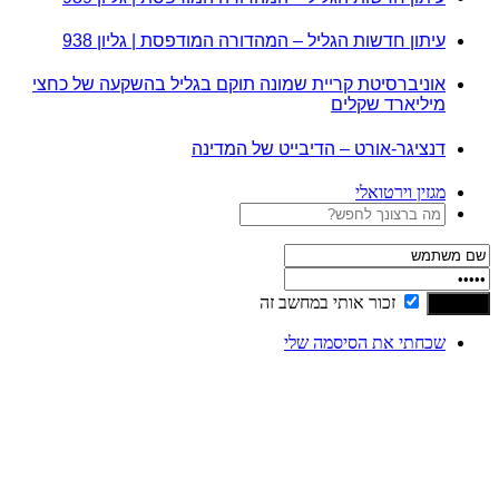
עיתון חדשות הגליל – המהדורה המודפסת | גליון 938
אוניברסיטת קריית שמונה תוקם בגליל בהשקעה של כחצי
מיליארד שקלים
דנציגר-אורט – הדיבייט של המדינה
מגזין וירטואלי
זכור אותי במחשב זה
שכחתי את הסיסמה שלי