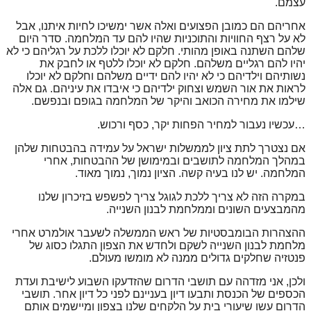
עצמם.
אחריהם הם כמובן הפצועים ואלה אשר ימשיכו לחיות איתנו, אבל
לא על רצף החוויות והתוכניות שהיו להם עד המלחמה. סדר היום
שלהם השתנה באופן מהותי. חלקם לא יוכלו ללכת על רגליהם כי לא
יהיו להם רגליים משלהם. חלקם לא יוכלו ללטף או לחבק את
נשותיהם וילדיהם כי לא יהיו להם ידיים משלהם וחלקם לא יוכלו
לראות את אור השמש וצחוק ילדיהם כי איבדו את עיניהם. גם אלה
שילמו את מחירה הכואב והיקר של המלחמה בגופם ובנפשם.
…עכשיו נעבור למחיר הפחות יקר, כסף ורכוש.
אם נצטרך לתת ציון לממשלות ישראל על עמידה בהבטחות שלהן
במהלך המלחמה לתושבים ובמימושן של ההבטחות, אחרי
המלחמה. יש לנו בעיה קשה. הציון נמוך, נמוך מאוד.
במקרה הזה לא צריך ללכת לגוגל צריך לפשפש בזיכרון שלנו
מהמבצעים השונים וממלחמת לבנון השנייה.
ההצהרות הבומבסטיות של ראש הממשלה לשעבר אולמרט אחרי
מלחמת לבנון השנייה לשקם ולחדש את הצפון התגלו כסוג של
פנטזיה שחלקים גדולים ממנה לא מומשו מעולם.
ולכן, אני מזדהה עם תושבי הדרום שהזדעקו השבוע לישיבת ועדת
הכספים של הכנסת ותבעו דיון בעניינם לפני כל דיון אחר. תושבי
הדרום עשו שיעורי בית על הלקחים שלנו בצפון ומיישמים אותם