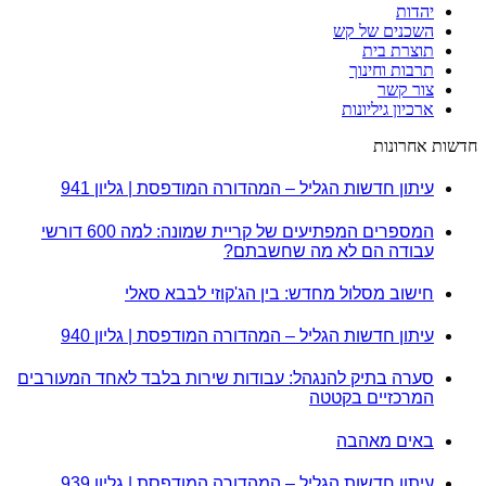
יהדות
השכנים של קש
תוצרת בית
תרבות וחינוך
צור קשר
ארכיון גיליונות
חדשות אחרונות
עיתון חדשות הגליל – המהדורה המודפסת | גליון 941
המספרים המפתיעים של קריית שמונה: למה 600 דורשי
עבודה הם לא מה שחשבתם?
חישוב מסלול מחדש: בין הג'קוזי לבבא סאלי
עיתון חדשות הגליל – המהדורה המודפסת | גליון 940
סערה בתיק להנגהל: עבודות שירות בלבד לאחד המעורבים
המרכזיים בקטטה
באים מאהבה
עיתון חדשות הגליל – המהדורה המודפסת | גליון 939