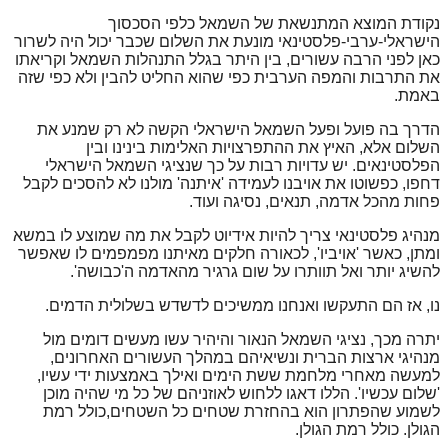
נקודת המוצא המתנשאת של השמאל כלפי הסכסוך
הישראלי-ערבי-פלסטינאי מונעת את השלום שכבר יכול היה לשרור
כאן לפני הרבה עשורים, בין היתר בגלל התנהלות השמאל וקריאתו
את התרבות והמפה הערבית כפי שהוא החליט להבין ולא כפי שזה
באמת.
הדרך בה פועל ופעל השמאל הישראלי הקשה לא רק שמנע את
השלום אלא, האיץ את ההתפרצויות האלימות בינינו ובין
הפלסטינאים. יש עדויות רבות על כך שנציגי השמאל הישראלי
דחפו, כפשוטו את אויבנו לעמידה 'איתנה' מולנו לא להסכים לקבל
פחות מהכל אדמה, תנאים, נסיגה ועוד.
מנהיג פלסטינאי צריך להיות אידיוט לקבל את מה שמוצע לו במשא
ומתן, כאשר 'אויביו', לכאורה חלקים מאיתנו מפמפמים לו שאפשר
להשיג יותר ואל תוותרו על שום גרגיר מהאדמה ה'כבושה'.
נו, אז הם התעקשו ואנחנו ממשיכים לדשדש בשלולית הדמים.
יתרה מכך, נציגי השמאל הנאור והיהיר עשו מעשים דומים מול
מנהיגי ארצות הברית ונשיאיהם במהלך העשורים האחרונים,
למעשה מאחרי מלחמת ששת הימים ואילך באמצעות ידי עשיו,
'שלום עכשיו'. הללו דאגו ללחוש לאוזניהם של כל מי שהיה מוכן
לשמוע שהפתרון הוא בהחזרת שטחים כל השטחים,כולל רמת
הגולן. כולל רמת הגולן.