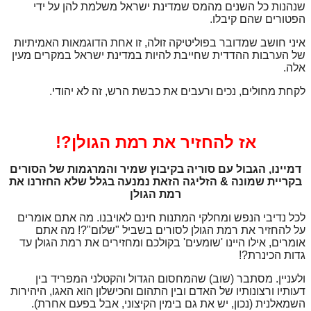
שנהנות כל השנים מהמס שמדינת ישראל משלמת להן על ידי
הפטורים שהם קיבלו.
איני חושב שמדובר בפוליטיקה זולה, זו אחת הדוגמאות האמיתיות
של הערבות ההדדית שחייבת להיות במדינת ישראל במקרים מעין
אלה.
לקחת מחולים, נכים ורעבים את כבשת הרש, זה לא יהודי.
אז להחזיר את רמת הגולן?!
דמיינו, הגבול עם סוריה בקיבוץ שמיר והמרגמות של הסורים
בקריית שמונה & הזליגה הזאת נמנעה בגלל שלא החזרנו את
רמת הגולן
לכל נדיבי הנפש ומחלקי המתנות חינם לאויבנו. מה אתם אומרים
על להחזיר את רמת הגולן לסורים בשביל "שלום"?! מה אתם
אומרים, אילו היינו 'שומעים' בקולכם ומחזירים את רמת הגולן עד
גדות הכינרת?!
ולעניין. מסתבר (שוב) שהמחסום הגדול והקטלני המפריד בין
דעותיו ורצונותיו של האדם ובין התהום והכישלון הוא האגו, היהירות
השמאלנית (נכון, יש את גם בימין הקיצוני, אבל בפעם אחרת).