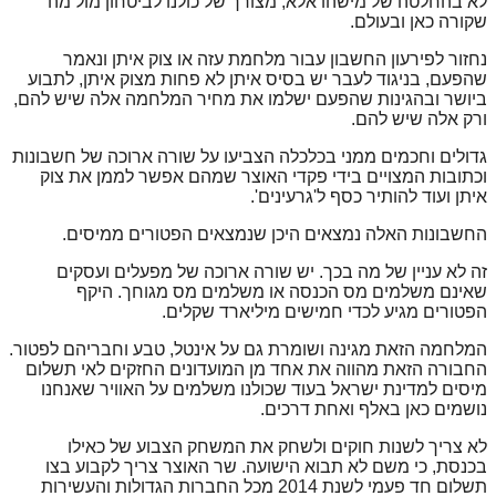
לא בהחלטה של מישהו אלא, מצורך של כולנו לביטחון מול מה
שקורה כאן ובעולם.
נחזור לפירעון החשבון עבור מלחמת עזה או צוק איתן ונאמר
שהפעם, בניגוד לעבר יש בסיס איתן לא פחות מצוק איתן, לתבוע
ביושר ובהגינות שהפעם ישלמו את מחיר המלחמה אלה שיש להם,
ורק אלה שיש להם.
גדולים וחכמים ממני בכלכלה הצביעו על שורה ארוכה של חשבונות
וכתובות המצויים בידי פקדי האוצר שמהם אפשר לממן את צוק
איתן ועוד להותיר כסף ל'גרעינים'.
החשבונות האלה נמצאים היכן שנמצאים הפטורים ממיסים.
זה לא עניין של מה בכך. יש שורה ארוכה של מפעלים ועסקים
שאינם משלמים מס הכנסה או משלמים מס מגוחך. היקף
הפטורים מגיע לכדי חמישים מיליארד שקלים.
המלחמה הזאת מגינה ושומרת גם על אינטל, טבע וחבריהם לפטור.
החבורה הזאת מהווה את אחד מן המועדונים החזקים לאי תשלום
מיסים למדינת ישראל בעוד שכולנו משלמים על האוויר שאנחנו
נושמים כאן באלף ואחת דרכים.
לא צריך לשנות חוקים ולשחק את המשחק הצבוע של כאילו
בכנסת, כי משם לא תבוא הישועה. שר האוצר צריך לקבוע בצו
תשלום חד פעמי לשנת 2014 מכל החברות הגדולות והעשירות