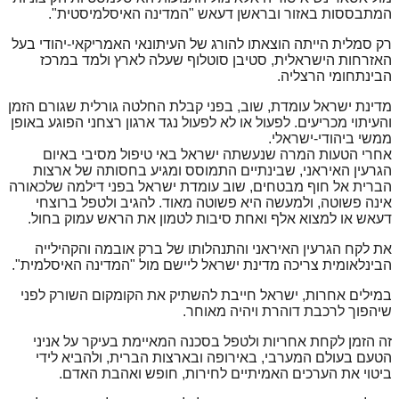
המתבססות באזור ובראשן דעאש "המדינה האיסלמיסטית".
רק סמלית הייתה הוצאתו להורג של העיתונאי האמריקאי-יהודי בעל
האזרחות הישראלית, סטיבן סוטלוף שעלה לארץ ולמד במרכז
הבינתחומי הרצליה.
מדינת ישראל עומדת, שוב, בפני קבלת החלטה גורלית שגורם הזמן
והעיתוי מכריעים. לפעול או לא לפעול נגד ארגון רצחני הפוגע באופן
ממשי ביהודי-ישראלי.
אחרי הטעות המרה שנעשתה ישראל באי טיפול מסיבי באיום
הגרעין האיראני, שבינתיים התמוסס ומגיע בחסותה של ארצות
הברית אל חוף מבטחים, שוב עומדת ישראל בפני דילמה שלכאורה
אינה פשוטה, ולמעשה היא פשוטה מאוד. להגיב ולטפל ברוצחי
דעאש או למצוא אלף ואחת סיבות לטמון את הראש עמוק בחול.
את לקח הגרעין האיראני והתנהלותו של ברק אובמה והקהילייה
הבינלאומית צריכה מדינת ישראל ליישם מול "המדינה האיסלמית".
במילים אחרות, ישראל חייבת להשתיק את הקומקום השורק לפני
שיהפוך לרכבת דוהרת ויהיה מאוחר.
זה הזמן לקחת אחריות ולטפל בסכנה המאיימת בעיקר על אניני
הטעם בעולם המערבי, באירופה ובארצות הברית, ולהביא לידי
ביטוי את הערכים האמיתיים לחירות, חופש ואהבת האדם.