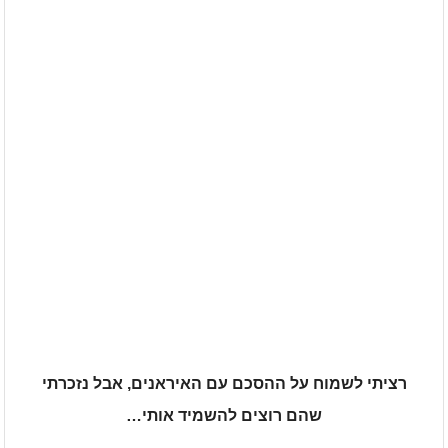
עיתון חדשות הגליל – המהדורה המודפסת | גליון 939
עיתון חדשות הגליל – המהדורה המודפסת | גליון 938
אוניברסיטת קריית שמונה תוקם בגליל בהשקעה של כחצי מיליארד
שקלים
דנציגר-אורט – הדיבייט של המדינה
רציתי לשמוח על ההסכם עם האיראנים, אבל נזכרתי
שהם רוצים להשמיד אותי…