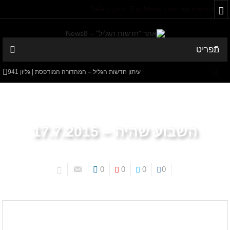
Select your Top Menu from wp menus
תפריט
עיתון חדשות הגליל – המהדורה המודפסת | גליון 941
המספרים המפתיעים של קריית שמונה: למה 600 דורשי עבודה הם לא
מה שחשבתם?
השבוע שהיה – 17.7.2015
חישוב מסלול מחדש: בין הג'קוזי לבבא סאלי
עיתון חדשות הגליל – המהדורה המודפסת | גליון 940
0
0
0
0
סערה בתיק להנגהל: עבודות שירות בלבד לאחד המעורבים המרכזיים
בקטטה
דבר העורך
עמוד הבית
באים מאהבה