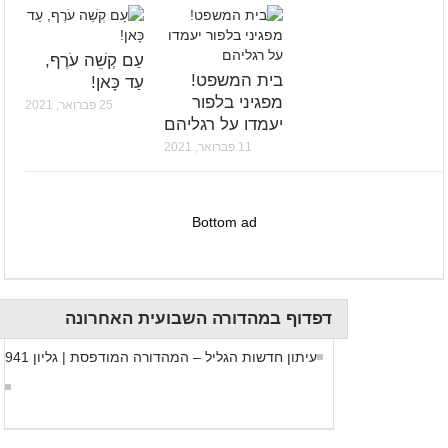
עַם קְשֵׁה עֹרֶף,
בית המשפט!
עַד כָּאן!
מפגיני בלפור
25 פברואר, 2021
יעמדו על רגליהם
11 פברואר, 2021
Bottom ad
דפדוף במהדורה השבועית האחרונה
עיתון חדשות הגליל – המהדורה המודפסת | גליון 941