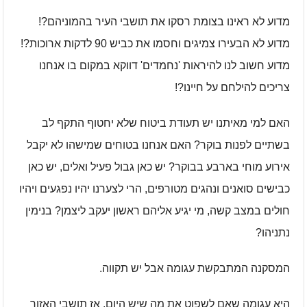
מדוע לא ראינו בצומת רסקו את תושבי העיר בהמוניהם?!
מדוע לא הבעירו צמיגים וחסמו את כביש 90 לדקות ארוכות?!
מדוע חשוב לנו להיראות 'נחמדים' דווקא במקום בו אנחנו
צריכים להילחם על חיינו?!
האם למי מאיתנו יש תעודת ביטוח שלא יחטוף התקף לב
בשתיים לפנות בוקר? האם אנחנו בטוחים שמישהו לא יקבל
אירוע מוחי בארבע בבוקר? יש כאן גבול פעיל ואלים, יש כאן
כבישים סואנים ונהגים מטורפים, הרי לצערנו יהיו נפגעים ויהיו
חולים במצב קשה, מי יגיע אליהם ראשון יעקב ליצמן? בנימין
נתניהו?
המסקנה המתבקשת עגומה אבל יש תקווה.
היא עגומה שאם לשפוט את מה שיש היום, אז תושבי האזור