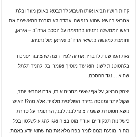
קהות חושיו הביאו אותו השבוע להתבטא באופן מוזר ובלתי
אחראי בנושא שהוא בנפשנו. עמדה לא מובנת המאשימה את
ראש הממשלה נתניהו בחתימה על הסכם ארה"ב – איראן,
ותומכת למעשה בנשיאי ארה"ב ואיראן מול נתניהו.
זאת הפרשנות לדבריו, את זה לפיד רוצה שהציבור יפנים ו
בלהטוטנות לשונו הוא עוד מוסיף ואומר, בלי להניד תלתל
שהוא …נגד ההסכם.
יצחק הרצוג, על אף שאיני מסכים איתו, אדם אחראי יותר,
שקול יותר ומנוסה בזירה הפוליטית מלפיד. אלא מה?! האיש
נושא חטוטרת ששמה ציפי לבני. לבני, החתומה על סדרת
כישלונות תפקודיים ועודף מוטיבציה ואגו להגיע לשלטון בכל
מחיר, מונעת ממנו לומר בפה מלא את מה שהוא יודע באמת,