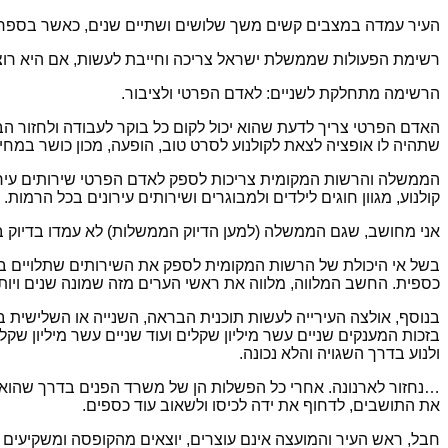
העיר עמדה במצבים קשים משך שלושים ושתיים שנים, כאשר בספרי 
רשימת הפעולות שממשלת ישראל צריכה וחייבת לעשות, אם היא רוצה
הרשימה מתחלקת לשניים: לאדם הפרטי ולציבור.
האדם הפרטי צריך לדעת שהוא יכול לקום כל בוקר לעבודה ולחזור הבית
שתהיה לו אופציה לצאת לקולנוע לסרט טוב, הופעה, מכון כושר במחי
הממשלה והרשות המקומית צריכות לספק לאדם הפרטי שירותים עירוניים
קולנוע, מגוון חוגים לילדים ולמבוגרים ושירותים עירונים בכל הרמות.
אני מחושב, שגם הממשלה (למען הדיוק הממשלות) לא עמדו בדיוק ב
בשל אי היכולת של הרשות המקומית לספק את השירותים שתלויים בה 
כספית. החשב המלווה, מלווה את ראשי הערים מזה שמונה שנים ויות
בנוסף, אולצה העירייה לעשות תוכנית הבראה, השנייה או השלישית 
בזכות המענקים שניים עשר מיליון שקלים ועוד שניים עשר מיליון שק
ולנוע בדרך השגויה והלא נכונה.
…נחזור לארנונה. אחרי כל הפשלות הן של משרד הפנים בדרך שהוא 
את התושבים, לדחוף את ידה לכיסו ולשאוב עוד כספים.
חבל, ראש העיר והמועצה אינם עוצרים, יוצאים מהקופסה ומשקיעים