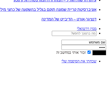
עיתון חדשות הגליל – המהדורה המודפסת | גליון 938
אוניברסיטת קריית שמונה תוקם בגליל בהשקעה של כחצי מיל
דנציגר-אורט – הדיבייט של המדינה
מגזין וירטואלי
זכור אותי במחשב זה
שכחתי את הסיסמה שלי