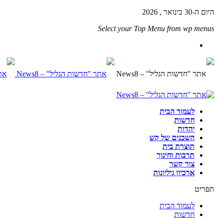
היום ה-30 בינואר , 2026
Select your Top Menu from wp menus
לעמוד הבית
חדשות
יהדות
השכנים של קש
תוצרת בית
תרבות וחינוך
צור קשר
ארכיון גיליונות
תפריט
לעמוד הבית
חדשות