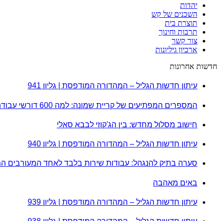
יהדות
השכנים של קש
תוצרת בית
תרבות וחינוך
צור קשר
ארכיון גיליונות
חדשות אחרונות
עיתון חדשות הגליל – המהדורה המודפסת | גליון 941
המספרים המפתיעים של קריית שמונה: למה 600 דורשי עבודה הם לא מה שחשבתם?
חישוב מסלול מחדש: בין הג'קוזי לבבא סאלי
עיתון חדשות הגליל – המהדורה המודפסת | גליון 940
סערה בתיק להנגהל: עבודות שירות בלבד לאחד המעורבים ה
באים מאהבה
עיתון חדשות הגליל – המהדורה המודפסת | גליון 939