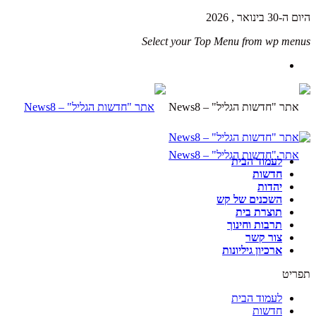
היום ה-30 בינואר , 2026
Select your Top Menu from wp menus
לעמוד הבית
חדשות
יהדות
השכנים של קש
תוצרת בית
תרבות וחינוך
צור קשר
ארכיון גיליונות
תפריט
לעמוד הבית
חדשות