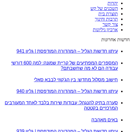
יהדות
השכנים של קש
תוצרת בית
תרבות וחינוך
צור קשר
ארכיון גיליונות
חדשות אחרונות
עיתון חדשות הגליל – המהדורה המודפסת | גליון 941
המספרים המפתיעים של קריית שמונה: למה 600 דורשי
עבודה הם לא מה שחשבתם?
חישוב מסלול מחדש: בין הג'קוזי לבבא סאלי
עיתון חדשות הגליל – המהדורה המודפסת | גליון 940
סערה בתיק להנגהל: עבודות שירות בלבד לאחד המעורבים
המרכזיים בקטטה
באים מאהבה
עיתון חדשות הגליל – המהדורה המודפסת | גליון 939