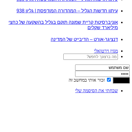
עיתון חדשות הגליל – המהדורה המודפסת | גליון 938
אוניברסיטת קריית שמונה תוקם בגליל בהשקעה של כחצי
מיליארד שקלים
דנציגר-אורט – הדיבייט של המדינה
מגזין וירטואלי
זכור אותי במחשב זה
שכחתי את הסיסמה שלי