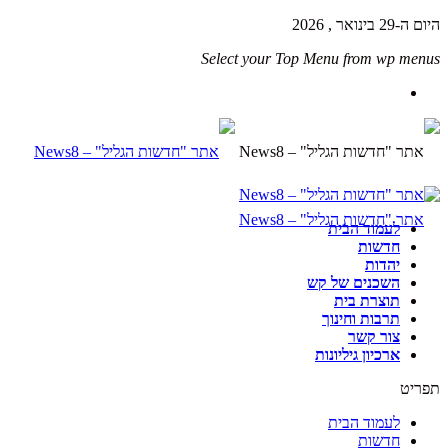
היום ה-29 בינואר , 2026
Select your Top Menu from wp menus
לעמוד הבית
חדשות
יהדות
השכנים של קש
תוצרת בית
תרבות וחינוך
צור קשר
ארכיון גיליונות
תפריט
לעמוד הבית
חדשות