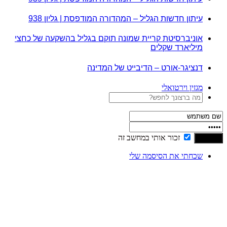
עיתון חדשות הגליל – המהדורה המודפסת | גליון 938
אוניברסיטת קריית שמונה תוקם בגליל בהשקעה של כחצי
מיליארד שקלים
דנציגר-אורט – הדיבייט של המדינה
מגזין וירטואלי
זכור אותי במחשב זה
שכחתי את הסיסמה שלי