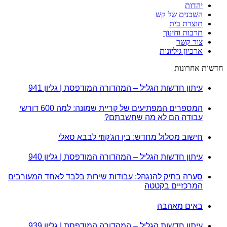
יהדות
השכנים של קש
תוצרת בית
תרבות וחינוך
צור קשר
ארכיון גיליונות
חדשות אחרונות
עיתון חדשות הגליל – המהדורה המודפסת | גליון 941
המספרים המפתיעים של קריית שמונה: למה 600 דורשי
עבודה הם לא מה שחשבתם?
חישוב מסלול מחדש: בין הג'קוזי לבבא סאלי
עיתון חדשות הגליל – המהדורה המודפסת | גליון 940
סערה בתיק להנגהל: עבודות שירות בלבד לאחד המעורבים
המרכזיים בקטטה
באים מאהבה
עיתון חדשות הגליל – המהדורה המודפסת | גליון 939