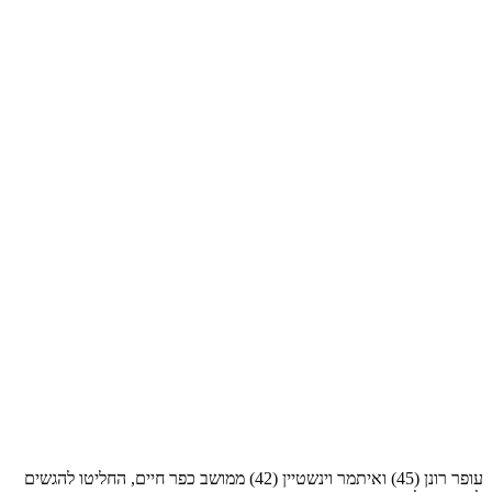
עופר רונן (45) ואיתמר וינשטיין (42) ממושב כפר חיים, החליטו להגשים