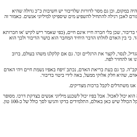
יה במקום, וכן גם מסר לדורות שלדיבור יש חשיבות כ"כ גדולה שהיא
ם לאבן רגילה להתחיל להשפיע מים שיספיקו למיליוני אנשים. כאמור זה
יבור, שכן בלי חברה חייו אינם חיים, (כפי שאמר ריש לקיש 'או חברותא
ד. כי בין האדם לזולתו הדבר היחיד המחבר הוא כושר הדיבור ולכך הוא
יל, לנסר, לקצר את הרגליים וכו'. גם אם קלקלנו משהו בעולם, ברוב
 או להחזיר לפה.
הקב"ה. כך גם בעת בריאת האדם, נכתב 'ויפח באפיו נשמת חיים ויהי האדם
דם, שהיא חלק אלוקי ממעל, באה לידי ביטוי בדיבור.
כן אנו משתדלים לקבל ברכות מצדיקים.
הוא יכול לאכול. אבל בפיו יכול לשכנע מיליוני אנשים בצדקת דרכו. מסופר
על ראש ישיבה שנכנס לישיבה ואמר להם 'קומו'. מיד קמו אלפי תלמידים שהיו באולם. אמר להם ראש הישיבה, עכשיו תתיישבו ותעשו חשבון, מה המשקל הכולל שיש כאן באולם, התלמידים בדקו והגיעו לסך כולל של כ-100 טון.