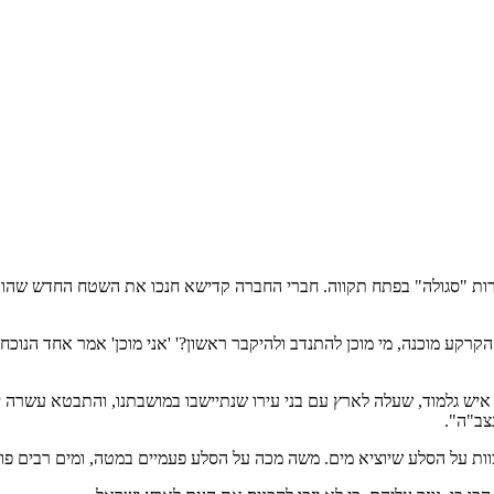
 לפני כ-130 שנה, כשחנכו את בית הקברות "סגולה" בפתח תקווה. חברי החברה קדישא חנכו את 
קרקע מוכנה, מי מוכן להתנדב ולהיקבר ראשון?' 'אני מוכן' אמר אחד הנוכח
". איש גלמוד, שעלה לארץ עם בני עירו שנתיישבו במושבתנו, והתבטא עשרה י
צב"ה".
ת על הסלע שיוציא מים. משה מכה על הסלע פעמיים במטה, ומים רבים פור