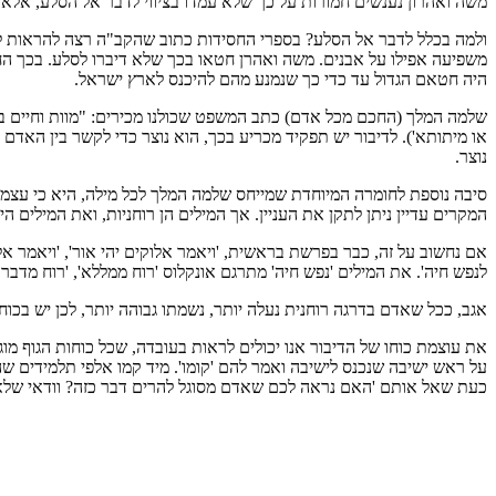
משה ואהרון נענשים חמורות על כך שלא עמדו בציווי לדבר אל הסלע, אלא הכ
ולמה בכלל לדבר אל הסלע? בספרי החסידות כתוב שהקב"ה רצה להראות לכל 
משפיעה אפילו על אבנים. משה ואהרן חטאו בכך שלא דיברו לסלע. בכך החט
היה חטאם הגדול עד כדי כך שנמנע מהם להיכנס לארץ ישראל.
שלמה המלך (החכם מכל אדם) כתב המשפט שכולנו מכירים: "מוות וחיים ביד
או מיתותא'). לדיבור יש תפקיד מכריע בכך, הוא נוצר כדי לקשר בין האדם 
נוצר.
סיבה נוספת לחומרה המיוחדת שמייחס שלמה המלך לכל מילה, היא כי עצמים 
המקרים עדיין ניתן לתקן את העניין. אך המילים הן רוחניות, ואת המילים
אם נחשוב על זה, כבר בפרשת בראשית, 'ויאמר אלוקים יהי אור', 'ויאמר א
לנפש חיה'. את המילים 'נפש חיה' מתרגם אונקלוס 'רוח ממללא', 'רוח מדבר
אגב, ככל שאדם בדרגה רוחנית נעלה יותר, נשמתו גבוהה יותר, לכן יש בכוח 
את עוצמת כוחו של הדיבור אנו יכולים לראות בעובדה, שכל כוחות הגוף מוגב
כעת שאל אותם 'האם נראה לכם שאדם מסוגל להרים דבר כזה? וודאי שלא