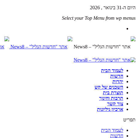
היום ה-31 בינואר , 2026
Select your Top Menu from wp menus
לעמוד הבית
חדשות
יהדות
השכנים של קש
תוצרת בית
תרבות וחינוך
צור קשר
ארכיון גיליונות
תפריט
לעמוד הבית
חדשות