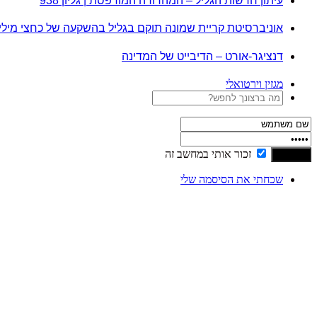
עיתון חדשות הגליל – המהדורה המודפסת | גליון 938
אוניברסיטת קריית שמונה תוקם בגליל בהשקעה של כחצי מיל
דנציגר-אורט – הדיבייט של המדינה
מגזין וירטואלי
זכור אותי במחשב זה
שכחתי את הסיסמה שלי