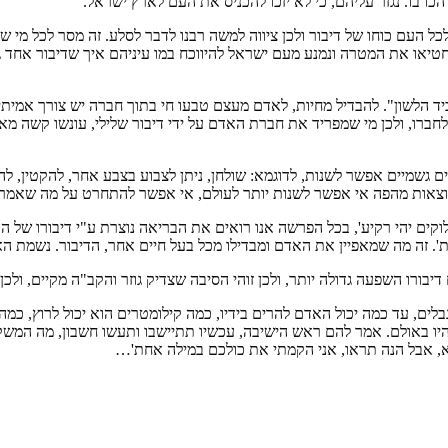
ו בו. נגזר עליהם, כי לא יזכו להכניס את העם לארץ ישראל.
העם כוחו של דיבור ולכן ציווה למשה רבנו לדבר לסלע. זה מסר לכל מי שה
יאו את המטרה ונמנע מעם ישראל להיווכח במו עיניהם איך שדיבור אחד גור
 הלשון". להבדיל מחיות, לאדם מעצם טבעו חי בתוך חברה יש צורך אמיתי בד
לחברו, ולכן מי שמפריד את חברת האדם על ידי דיבור שלילי, עונשו קשה מא
גשמיים אפשר לשנות, לדוגמא: שולחן, ניתן לצבוע בצבע אחר, להקטין, להגד
 היוצאות מהפה אי אפשר לשנות יותר לעולם, אי אפשר להתחרט על מה שאמרנו
לוקים יהי רקיע', בכל הפרשה אנו רואים את הבריאה נוצרת ע"י דיבורו של 
ת'. זה מה שמאפיין את האדם ומבדילו מכל בעל חיים אחר, הדיבור. נשמת הא
דיבורו השפעה גדולה יותר, ולכן זוהי הסיבה שצדיק גוזר והקב"ה מקיים, ול
לים, עד כמה יכול האדם להרים בידיו, כמה קילומטרים הוא יכול לרוץ, כמה 
, אבל הנה תראו, אני הקמתי את כולכם במילה אחת'…