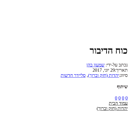
כוח הדיבור
נכתב על-ידי:
שמעון כהן
תאריך:
29 יוני, 2017
סיווג:
יהדות (חזק וברוך)
,
סליידר חדשות
שיתוף
0
0
0
0
עמוד הבית
יהדות (חזק וברוך)