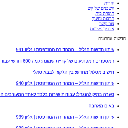
יהדות
השכנים של קש
תוצרת בית
תרבות וחינוך
צור קשר
ארכיון גיליונות
חדשות אחרונות
עיתון חדשות הגליל – המהדורה המודפסת | גליון 941
המספרים המפתיעים של קריית שמונה: למה 600 דורשי עבודה הם לא מה שחשבתם?
חישוב מסלול מחדש: בין הג'קוזי לבבא סאלי
עיתון חדשות הגליל – המהדורה המודפסת | גליון 940
סערה בתיק להנגהל: עבודות שירות בלבד לאחד המעורבים ה
באים מאהבה
עיתון חדשות הגליל – המהדורה המודפסת | גליון 939