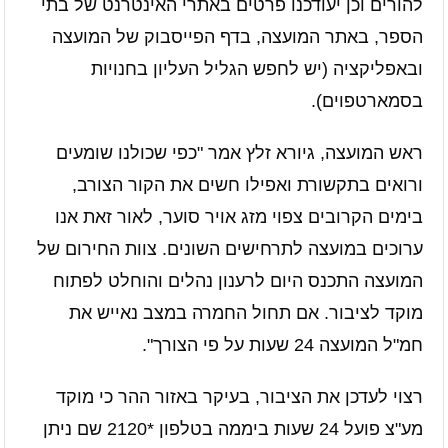
להורים וכן יעודכנו פרטים באתרי האינטרנט של בתי
הספר, באתר המועצה, בדף הפייסבוק של המועצה
ובאפליקציה (יש לחפש הגליל העליון בחנויות
בסמארטפוים).
ראש המועצה, גיורא זלץ אמר "כפי שכולנו שומעים
ורואים בתקשורת ואפילו חשים את הקור הצורב,
בימים הקרובים צפוי מזג אויר סוער, לאור זאת אנו
ערוכים במועצה לתרחישים השונים. צוות החירום של
המועצה התכנס היום לרענון נהלים והוחלט לפתוח
מוקד לציבור. אם תחול החמרה במצב נאייש את
חמ"ל המועצה 24 שעות על פי הצורך".
רצוי לעדכן את הציבור, בעיקר באזור ההר כי מוקד
מע"צ פועל 24 שעות ביממה בטלפון *2120 שם ניתן