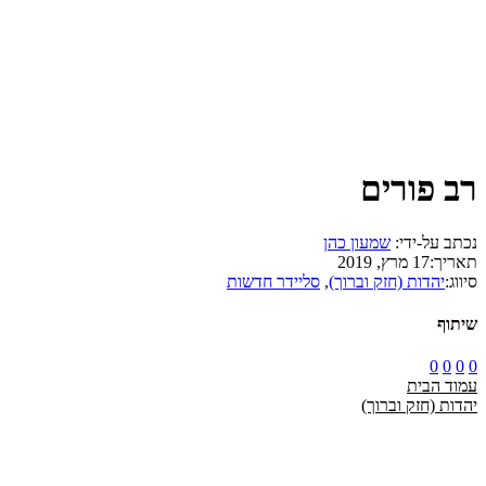
רב פורים
נכתב על-ידי:
שמעון כהן
תאריך:
17 מרץ, 2019
סיווג:
יהדות (חזק וברוך)
,
סליידר חדשות
שיתוף
0
0
0
0
עמוד הבית
יהדות (חזק וברוך)