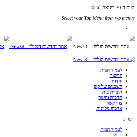
היום ה-30 בינואר , 2026
Select your Top Menu from wp menus
לעמוד הבית
חדשות
יהדות
השכנים של קש
תוצרת בית
תרבות וחינוך
צור קשר
ארכיון גיליונות
תפריט
לעמוד הבית
חדשות