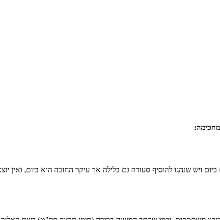
מחכימה:
ום ויש שנהגו להוסיף סעודה גם בלילה אך עיקר החובה היא ביום, ואין יוצא
בוי משתתפים, וכמו שכתב המשנה ברורה (סימן תרצה סק"ט) בשם האליה רב