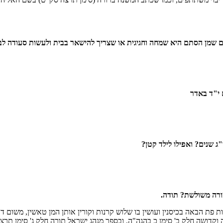
 שמן הסתם היא שמחה וחגיגית או שצריך להישאר בבית ולעשות סעודה לב
 י"ד באדר
ג שנים? ואפילו לילד קטן?
צורה משולשת? תודה.
ת פת הבאה בכיסנין ועושין בו שלוש קרנות וקורין אותן המן טאשין, משום 
 וקדושה חלק ב' סימן כ בהגה"ה, ובספר מנהג ישראל תורה חלק ג' סימן תרצה