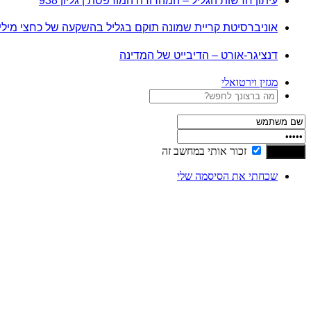
עיתון חדשות הגליל – המהדורה המודפסת | גליון 938
אוניברסיטת קריית שמונה תוקם בגליל בהשקעה של כחצי מיל
דנציגר-אורט – הדיבייט של המדינה
מגזין וירטואלי
זכור אותי במחשב זה
שכחתי את הסיסמה שלי