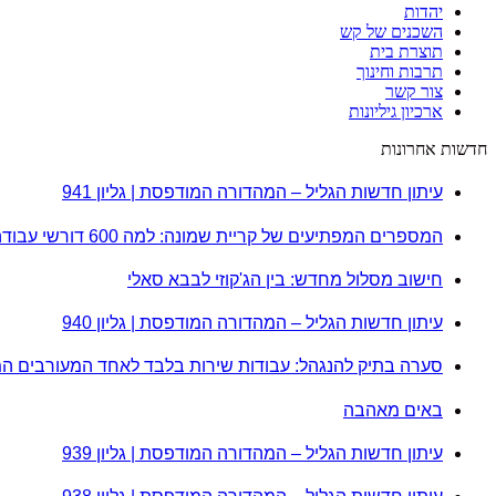
יהדות
השכנים של קש
תוצרת בית
תרבות וחינוך
צור קשר
ארכיון גיליונות
חדשות אחרונות
עיתון חדשות הגליל – המהדורה המודפסת | גליון 941
המספרים המפתיעים של קריית שמונה: למה 600 דורשי עבודה הם לא מה שחשבתם?
חישוב מסלול מחדש: בין הג'קוזי לבבא סאלי
עיתון חדשות הגליל – המהדורה המודפסת | גליון 940
סערה בתיק להנגהל: עבודות שירות בלבד לאחד המעורבים ה
באים מאהבה
עיתון חדשות הגליל – המהדורה המודפסת | גליון 939