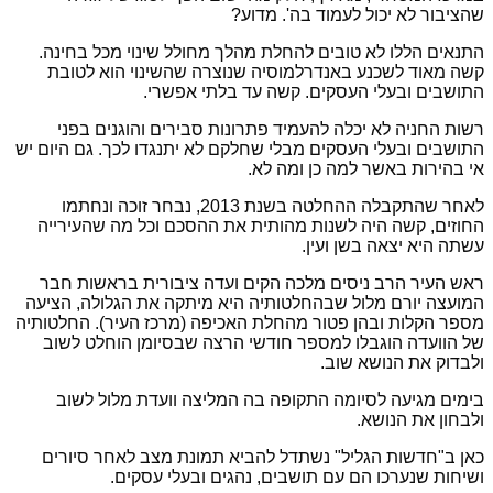
שהציבור לא יכול לעמוד בה'. מדוע?
התנאים הללו לא טובים להחלת מהלך מחולל שינוי מכל בחינה.
קשה מאוד לשכנע באנדרלמוסיה שנוצרה שהשינוי הוא לטובת
התושבים ובעלי העסקים. קשה עד בלתי אפשרי.
רשות החניה לא יכלה להעמיד פתרונות סבירים והוגנים בפני
התושבים ובעלי העסקים מבלי שחלקם לא יתנגדו לכך. גם היום יש
אי בהירות באשר למה כן ומה לא.
לאחר שהתקבלה ההחלטה בשנת 2013, נבחר זוכה ונחתמו
החוזים, קשה היה לשנות מהותית את ההסכם וכל מה שהעירייה
עשתה היא יצאה בשן ועין.
ראש העיר הרב ניסים מלכה הקים ועדה ציבורית בראשות חבר
המועצה יורם מלול שבהחלטותיה היא מיתקה את הגלולה, הציעה
מספר הקלות ובהן פטור מהחלת האכיפה (מרכז העיר). החלטותיה
של הוועדה הוגבלו למספר חודשי הרצה שבסיומן הוחלט לשוב
ולבדוק את הנושא שוב.
בימים מגיעה לסיומה התקופה בה המליצה וועדת מלול לשוב
ולבחון את הנושא.
כאן ב"חדשות הגליל" נשתדל להביא תמונת מצב לאחר סיורים
ושיחות שנערכו הם עם תושבים, נהגים ובעלי עסקים.