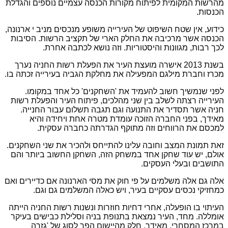
מהרשות המקומית לפיתוח מקורות הכנסה עצמיים נוספים והגדלת
הכנסות.
כידוע, אין שטח השיפוט של העירייה משופע מנכסים מניב י ארנונה,
הכנסה אשר מרכיבה את החלק הארי של תקציב הרשות. הסיבות
לכך רבות, מגוונות והיסטוריות. וזה נושא לכתבה אחרת.
בשנת 2013 אישרה מועצת העיר את הפעלת רשות החניה נערך
מכרז וחברת מילגם המפעילה את מחלקת הגביה בעירייה זכתה בו.
לפני שנמשיך חשוב להעמיד את 'השחקנים' כל אחד במקומו.
העירייה רצתה לשלב בין שני מהלכים, פיתוח העיר והפעלת רשות
חניה אשר תסדיר את התנועה וגם תגבה תשלום עבור החנייה.
מאידך, בפני החברה הזוכה עומדת מטרה אחת ויחידה והיא
למכסם את הרווחים וזה מתוקף הגדרתה כחברה עסקית.
זאת תמונת המצב וחובה עלינו להתייחס ולהכיר את שני השחקנים.
אולם, יש עוד שחקן אחד במשחק הזה, השחקן החשוב ביותר והם
התושבים ובעלי העסקים.
אלה גם אלה משלמים על פי חוק את מסי הארנונה אם כדיירים ואם
כמחזיקי נכסים עסקיים בעיר, ויש כאלה המשלמים גם וגם.
העיתוי בו הופעלה, אחרי דחיות חוזרות ונשנות רשות החניה הייתה
אומללה. מחד, העיר נמצאת בתנופת בניה וסלילת כבישים בעיקר
במרכז המסחרי, מאידך, חלק מהיישום הפך לסוג של 'גזרה