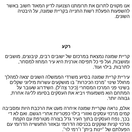
אנו מקווים לתרום את תרומתנו הצנועה לדיון המאוד חשוב באשר
להשפעות הפעלת רשות החנייה בקריית שמונה, על היבטיה
השונים.
רקע
קריית שמונה נמצאת במרכזם של ישובים רבים, קיבוצים, מושבים
ומושבות, ועל פי כל תפיסה אורנית היא עיר המחוז למסחר,
לתרבות, בילוי ועוד.
עיריית קריית שמונה בסיוע משרדי הממשלה השונים יצאה למהלך
מחולל שינוי "מרכז הכיכרות" בו מושקעים עשרות מיליוני שקלים
בשינוי פני המרכז המסחרי (כיכר צה"ל). השידרוג שעובר על
המתחם הוא משמעותי ויביא את העסקים בסיומו לליגה אחרת,
גבוהה יותר.
אולם, נראה שקריית שמונה איחרה מעט את הרכבת היות ומסביבה
קמים מרכזי עסקים ואזורי בילוי כפטריות אחרי הגשם. ואם לא די
בכך, נפח העסקים בתוך העיר גדל בצורה מטורפת עם הקמת
מרכזי קניות שוקקים בכניסה הדרומי ובאזור התעשייה הדרומי עם
הפעלתם של "יינות ביתן" ו"רמי לוי".