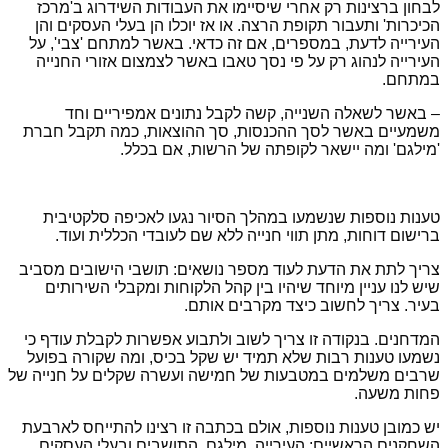
לבחון ברצינות רק אחרי שיסיימו את העבודות השידרוג ב'מרכז
הכיכרות' ותעבור תקופת הרצה. או אז יוכלו הן בעלי העסקים והן
העירייה לדעת, במספרים, אם זה כדאי. באשר למתחם 'צבי', על
העירייה לנהוג רק על פי נסך טאבו באשר לצמצום אזורי החנייה
במתחם.
– באשר לשאלה השנייה, קשה לקבל נתונים אמפיריים וחד
משמעיים באשר לסך ההכנסות, סך ההוצאות, כמה תקבל חברת
'מילגם' ומה יישאר לקופתה של הרשות, אם בכלל.
טענות נוספות שנשמעו במהלך הסיור נגעו לאכיפה סלקטיבית
ברישום דוחות, מתן תווי חנייה ללא שם לעובדי הכללית ועוד.
צריך לתת את הדעת לעוד מספר נושאים: תושבי הישובים מסביב
שיש לנו עניין מיוחד שיהיו בין קהל הלקוחות ומקבלי השירותים
בעיר. צריך לחשוב כיצד מקרבים אותם.
המדחנים. בנקודה זו צריך לשוב ולתבוע אפשרות לקבלת עודף כי
נשמעו טענות רבות שלא תמיד יש שקל בכיס, ומה שקורה בפועל
שרבים משלמים במטבעות של חמישה ועשרה שקלים על חנייה של
פחות משעה.
יש כמובן טענות נוספות, אולם בכתבה זו רצינו להתייחס לארבעת
השחקנים הראשיים: העירייה, מילגם, התושבים ובעלי העסקים.