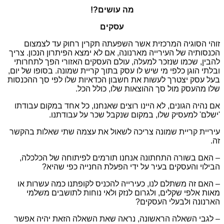
מה עושים?!
עסקים
זוהי הסוגיה המרכזית אשר השפעתה תקרין רחוק עד לצמצום
הכנסותיה של העירייה מארנונה, אם לא ימצא הפיתרון הנכון. צריך
להבין, שכמו שנזכר למעלה, עולם העסקים האזורי הפך לתחרותי
ובלתי הוגן כלפי מי שיש לו עסק בתוך קריית שמונה. בסופו של יום,
בעל עסק יצטרך לעשות את חשבון הכדאיות שלו לפי סך ההכנסות
שלו מהעסק מול סך ההוצאות שלו, כולל הכל.
אם נהיה הגונים, לא היינו רוצים שאנחנו, כל אחד במקום עבודתו
'ישלם' למעסיק שלו, במקום שנקבל שכר על עבודתנו.
עיריית קריית שמונה צריכה לשאול את עצמה שתי שאלות בהקשר
זה.
– האם בשורה התחתונה אנחנו תורמים לפיתוחה של הכלכלה,
הבילוי והעסקים בעיר על ידי הפעלת החנייה כפי שהיא?
– האם זה משתלם לנו, כעירייה להכניס לקופתנו כמה עשרות או
מאות אלפי שקלים, ולגרום לנזק ולאי נוחות לתושבים משלמי
הארנונה ולבעלי העסקים?
– לגבי השאלה הראשונה, נראה שאת השאלה הזאת יהיה אפשר