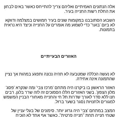
אלה הנתונים האמיתיים ואליהם צריך להתייחס כאשר באים לבחון
את החלת רשות החנייה בעיר.
השבוע הסתובבנו במקומות שונים בעיר חמושים במצלמה ודווקא
לא ביום 'בוער' כדי לשמוע מה אומרים על החנייה וכיצד היא נראית
בתמונות.
האזורים הבעייתיים
לא נעשה הכללה שמטבעה לא תהיה נכונה ותפגע במהות אך נציין
שהתמונה אינה אחידה.
האזור הראשון בו ביקרנו היה מתחם 'מרכז צבי' ומה שנקרא 'פסג'
מלון הצפון'. בשני האזורים הללו הסמוכים זה לזה שרר בלגן. רבים
חנו ללא סדר לאורך שדרות תל חי והחנייה מאחורי הבניין המשמש
למגורים ולחנויות נסגר בשער ברזל.
המצב במתחם 'צבי' היה גרוע יותר. סימונים של בעלי עניין של
שטחי חנייה תחת "חנייה פרטית", כאשר אף אחד לא הוכיח