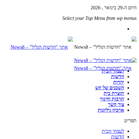
היום ה-29 בינואר , 2026
Select your Top Menu from wp menus
לעמוד הבית
חדשות
יהדות
השכנים של קש
תוצרת בית
תרבות וחינוך
צור קשר
ארכיון גיליונות
תפריט
לעמוד הבית
חדשות