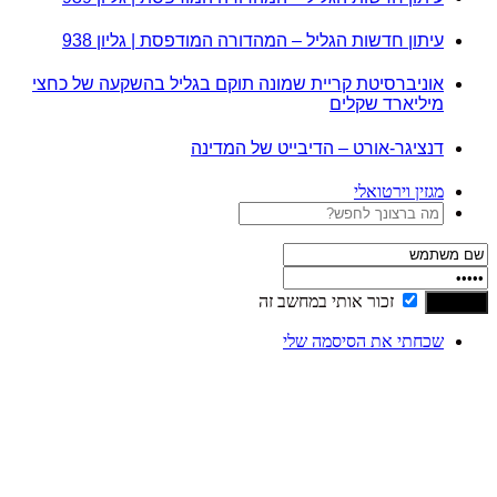
עיתון חדשות הגליל – המהדורה המודפסת | גליון 938
אוניברסיטת קריית שמונה תוקם בגליל בהשקעה של כחצי
מיליארד שקלים
דנציגר-אורט – הדיבייט של המדינה
מגזין וירטואלי
זכור אותי במחשב זה
שכחתי את הסיסמה שלי