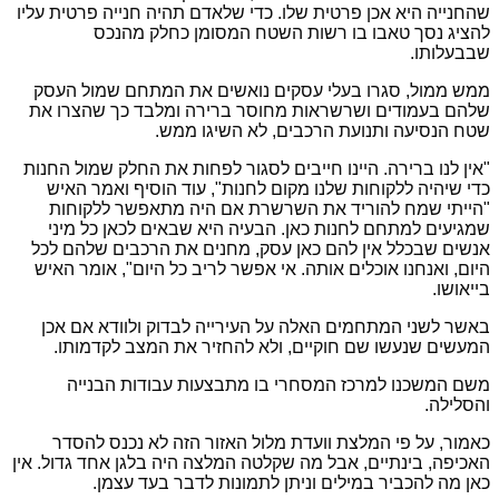
שהחנייה היא אכן פרטית שלו. כדי שלאדם תהיה חנייה פרטית עליו
להציג נסך טאבו בו רשות השטח המסומן כחלק מהנכס
שבבעלותו.
ממש ממול, סגרו בעלי עסקים נואשים את המתחם שמול העסק
שלהם בעמודים ושרשראות מחוסר ברירה ומלבד כך שהצרו את
שטח הנסיעה ותנועת הרכבים, לא השיגו ממש.
"אין לנו ברירה. היינו חייבים לסגור לפחות את החלק שמול החנות
כדי שיהיה ללקוחות שלנו מקום לחנות", עוד הוסיף ואמר האיש
"הייתי שמח להוריד את השרשרת אם היה מתאפשר ללקוחות
שמגיעים למתחם לחנות כאן. הבעיה היא שבאים לכאן כל מיני
אנשים שבכלל אין להם כאן עסק, מחנים את הרכבים שלהם לכל
היום, ואנחנו אוכלים אותה. אי אפשר לריב כל היום", אומר האיש
בייאושו.
באשר לשני המתחמים האלה על העירייה לבדוק ולוודא אם אכן
המעשים שנעשו שם חוקיים, ולא להחזיר את המצב לקדמותו.
משם המשכנו למרכז המסחרי בו מתבצעות עבודות הבנייה
והסלילה.
כאמור, על פי המלצת וועדת מלול האזור הזה לא נכנס להסדר
האכיפה, בינתיים, אבל מה שקלטה המלצה היה בלגן אחד גדול. אין
כאן מה להכביר במילים וניתן לתמונות לדבר בעד עצמן.