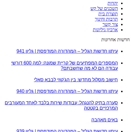
יהדות
השכנים של קש
תוצרת בית
תרבות וחינוך
צור קשר
ארכיון גיליונות
חדשות אחרונות
עיתון חדשות הגליל – המהדורה המודפסת | גליון 941
המספרים המפתיעים של קריית שמונה: למה 600 דורשי
עבודה הם לא מה שחשבתם?
חישוב מסלול מחדש: בין הג'קוזי לבבא סאלי
עיתון חדשות הגליל – המהדורה המודפסת | גליון 940
סערה בתיק להנגהל: עבודות שירות בלבד לאחד המעורבים
המרכזיים בקטטה
באים מאהבה
עיתון חדשות הגליל – המהדורה המודפסת | גליון 939