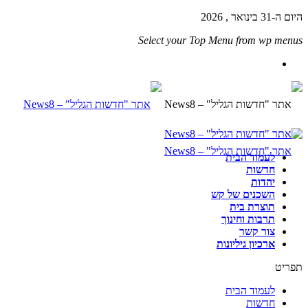
היום ה-31 בינואר , 2026
Select your Top Menu from wp menus
לעמוד הבית
חדשות
יהדות
השכנים של קש
תוצרת בית
תרבות וחינוך
צור קשר
ארכיון גיליונות
תפריט
לעמוד הבית
חדשות