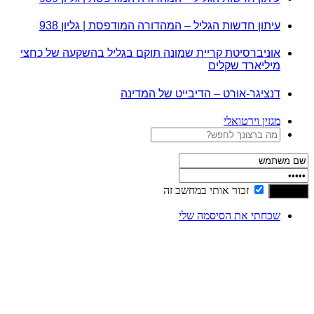
עיתון חדשות הגליל – המהדורה המודפסת | גליון 938
אוניברסיטת קריית שמונה תוקם בגליל בהשקעה של כחצי
מיליארד שקלים
דנציגר-אורט – הדיבייט של המדינה
מגזין וירטואלי
זכור אותי במחשב זה
שכחתי את הסיסמה שלי