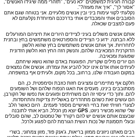
קבורה חגיגית למשפטים "לא נעים", "תזהרי ממה שיגידו האנשים",
"אסור לך", "איך את מעזה?".
נקלעתי לקווי עימות ביני ובין אנשים מלעיזים. אני בטוחה שגם אתם
הסובבים אותי והמכבדים אותי בדרככם המיוחדת נקלעתם לא
פעם למצבים שכאלה.
אותם אנשים משולים בעיני לציידים היורים את חיציהם המורעלים
ללא הבחנה. ידוע כי הציידים והספורטאים משתמשים בחץ ובחנית
לתחרויות. אך אותם אנשים משתמשים בחץ שהוא הלשון
הדוקרנית המכאיבה שלהם, והנשק הזה החץ הוא הלשון הזדונית
שפוגעת ומכאיבה.
הם יורים מילים שקריות, הפוגעות באדם שהוא נושא שיחתם.
לעיתים אותו אדם אינו יכול להביע את עמדתו. אנשים אלו נמצאים
במקום העבודה שלנו, ברחוב, בכל מקום, ולעיתים אף במשפחה.
חלקם אף מתיימרים ומציגים חזות כוזבת וסימפטית. כן, הם
מסתובבים בינינו, מעסים את האגו הנפוח שלהם ושל השומעים
להם. ותוך כדי עיסוי זה הם משחיתים ופוגעים את נפשו של הקורבן.
הם עושים זאת כשהם מתהדרים באשליית צדיקות והתחסדות.
לצערי חוויתי זאת בחיי האישיים מספר פעמים. היום כאשר הלב
שלי שהוא מכשיר ניווט,
GPS
יוצא מן הכלל, הביא אותי לתובנה
שבעצם אותם אנשים יש להם רקורד של טמטום לב, שהם סובלים
ובעלי תסמונת של נכות רגשית הגורמת להם לפגוע ולרכל.
רבים מאתנו ניזונים ממזון בריאות, ג'אנק פוד, מזון צמחוני, בשרי