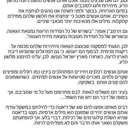
וטוב לנו ואנו שבעים ממנו. אולם אותם אנשים נפשם ניזונה מלשון
הרע, מיהירות ולעג לסובבים אותם.
בסיום הארוחה, בבוקר ולפני השינה אנו נוהגים לצחצח את
השיניים. אותם אנשים מוטב כי יצחצחו את הלשון שלהם ממילים
קלוקלות. מילים אלו מכאיבות יותר מכאבי שיניים.
גם הרמב"ן אומר: "בשורש של כל המידות הרעות נמצאת הגאווה,
ובשורשן של כל המידות הטובות נמצאת מידת הענווה".
לכן, הגעתי למסקנה שבעצם הגאווה והיהירות שלהם מכסה על
ריקנות פנימית. לבסוף הם ייענשו, כי גם המרגלים שהוציאו דיבת
הארץ לרעה, כשחזרו מארץ ישראל נענשו. לכן, עלינו להימנע מלשון
הרע.
אותם אנשים רכלנים ויהירים המתהלכים בינינו כמו רוכלים ומפיצים
שקרים נלוזים, מוכרים סטיגמות על אנשים תמימים. כשהשומעים
להם קונים אותם בשקיקה.
בעיני הם משולים לגאות. לבם מתרומם מעל כל מי שסביבם. אך
בסופו של דבר הם יחוו את השפל…
רבים מאתנו אמצו להם סוג של דיאטה כדי להילחם במשקל עודף.
אותם אנשים יהירים שמזונם הוא מילים ארסיות, נקטו בדיאטה
שהיא השלת קילוגרמים של רכילות, דברי בלע. אך להפתעתם
משקלם נשאר אותו הדבר והם לא מצליחים לרזות.