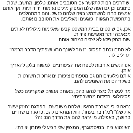
יש דרכים רבות לתקשר עם הסובבים אותנו: טלפון, מחשב, שפת
סימנים וכן גם הפה שלנו המפיק מילים נעימות וידידותיות. אך אותם
אנשים בחרו להשתמש בפה שלהם כנשק. והם המתהלכים
בתחפושת הגאווה, פוגעים ומעליבים את הסובבים אותם.
אכן, גם שופטים בבית המשפט קבעו שאלימות מילולית לעיתים
מכאיבה יותר מפגיעות פיזיות.
שום מחק פלא לא יצליח למחוק אותה.
לא סתם נכתב הפסוק: "נצור לשונך מרע ושפתיך מדבר מרמה"
תהילים לד.
אנו הנשים אוהבות לטפח את הציפורניים, למשוח בלק, להאריך
אותן.
אותם מלעיזים הם גם מטפחים ציפורניים ארוכות השורטות
בשקריהם את השומעים להם.
מה לעשות? כיצד לנהוג בהם, באותם אנשים שמקרינים כשל
פסיכולוגי ורדידות מחשבתית?
נראה לי כי מערכת ההיגיון שלהם משובשת. והפתגם "הזמן יעשה
את שלו" ו"כל דבר בעתו". הוא המתאים להם. כרגע הם שרויים
בחושך, באפילה. מי יראה להם את הדרך הנכונה?
האינטואיציה, בסיסמוגרף, המצפן שלי הציע לי פתרון יצירתי.