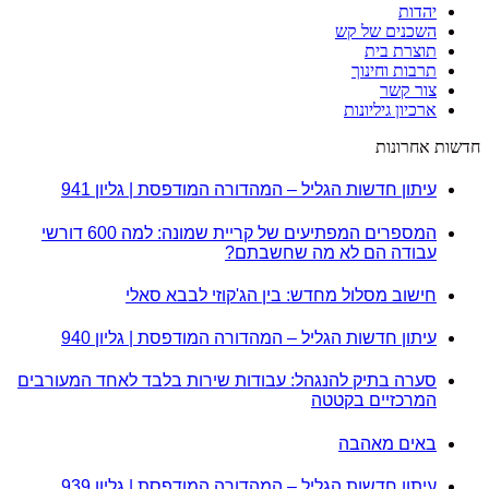
יהדות
השכנים של קש
תוצרת בית
תרבות וחינוך
צור קשר
ארכיון גיליונות
חדשות אחרונות
עיתון חדשות הגליל – המהדורה המודפסת | גליון 941
המספרים המפתיעים של קריית שמונה: למה 600 דורשי
עבודה הם לא מה שחשבתם?
חישוב מסלול מחדש: בין הג'קוזי לבבא סאלי
עיתון חדשות הגליל – המהדורה המודפסת | גליון 940
סערה בתיק להנגהל: עבודות שירות בלבד לאחד המעורבים
המרכזיים בקטטה
באים מאהבה
עיתון חדשות הגליל – המהדורה המודפסת | גליון 939