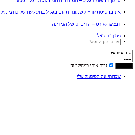
עיתון חדשות הגליל – המהדורה המודפסת | גליון 938
אוניברסיטת קריית שמונה תוקם בגליל בהשקעה של כחצי מיל
דנציגר-אורט – הדיבייט של המדינה
מגזין וירטואלי
זכור אותי במחשב זה
שכחתי את הסיסמה שלי