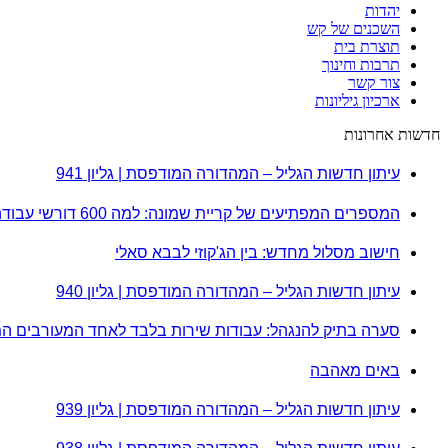
יהדות
השכנים של קש
תוצרת בית
תרבות וחינוך
צור קשר
ארכיון גיליונות
חדשות אחרונות
עיתון חדשות הגליל – המהדורה המודפסת | גליון 941
המספרים המפתיעים של קריית שמונה: למה 600 דורשי עבודה הם לא מה שחשבתם?
חישוב מסלול מחדש: בין הג'קוזי לבבא סאלי
עיתון חדשות הגליל – המהדורה המודפסת | גליון 940
סערה בתיק להנגהל: עבודות שירות בלבד לאחד המעורבים ה
באים מאהבה
עיתון חדשות הגליל – המהדורה המודפסת | גליון 939