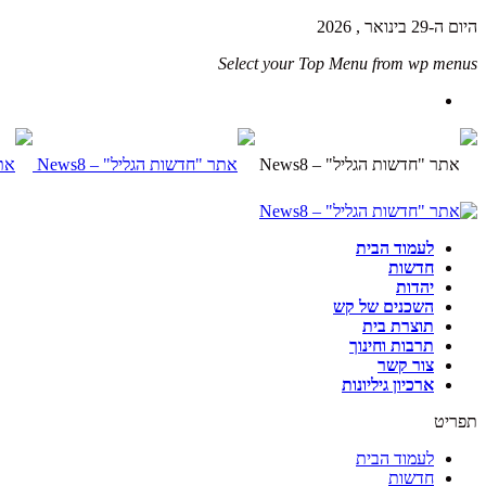
היום ה-29 בינואר , 2026
Select your Top Menu from wp menus
לעמוד הבית
חדשות
יהדות
השכנים של קש
תוצרת בית
תרבות וחינוך
צור קשר
ארכיון גיליונות
תפריט
לעמוד הבית
חדשות