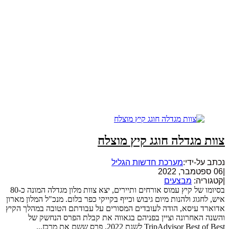
צוות מגדלה חוגג קיץ מוצלח
נכתב על-ידי:
מערכת חדשות הגליל
|
06 ספטמבר, 2022
|
קטגוריה:
מבצעים
בסיומו של קיץ עמוס אורחים ותיירים, יצא צוות מלון מגדלה המונה כ-80
איש, לחגוג ולהנות מיום גיבוש וכייף בקייקי כפר בלום. מנכ"ל המלון מארון
אדוארד עיסא, הודה לעובדים המסורים על עבודתם הטובה במהלך הקיץ
והשנה האחרונה וציין בפניהם בגאווה את קבלת הפרס הנחשק של
TripAdvisor Best of Best לשנת 2022, פרס ששם את מרכז...