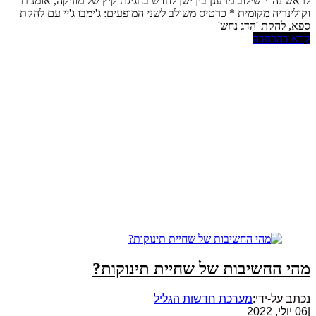
לראשונה * שילוב מרענן בין ישן לחדש בחגיגת קיץ של מוזיקה, אומנות
וקולינריה מקומית * כרטיס משולב לשני המופעים: ג'ימבו ג'יי עם להקת
ספא, להקת 'הדג נחש'
קרא בהרחבה
מהי החשיבות של שחיית תינוקות?
נכתב על-ידי:
מערכת חדשות הגליל
|
06 יולי, 2022