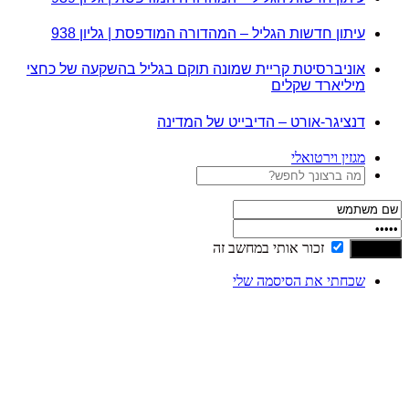
עיתון חדשות הגליל – המהדורה המודפסת | גליון 938
אוניברסיטת קריית שמונה תוקם בגליל בהשקעה של כחצי
מיליארד שקלים
דנציגר-אורט – הדיבייט של המדינה
מגזין וירטואלי
זכור אותי במחשב זה
שכחתי את הסיסמה שלי