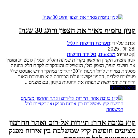
קניון נחמיה מאיר את הצפון וחוגג 30 שנה!
נכתב על-ידי:
מערכת חדשות הגליל
|
28 יולי, 2025
|
קטגוריה:
מבצעים
,
סליידר חדשות
קניון נחמיה, הקניון הראשון בקריית שמונה והגליל העליון לובש חג ומזמין
את תושבי העיר, הצפון כולו, המטיילים והמבקרים לקחת חלק בחגיגה
ססגונית במיוחד, לרגל חגיגות ה־30 יתקיימו במהלך חודש אוגוסט שלל
פעילויות לילדים, הקניון יקושט וגולת הכותרת היא תערוכת האור
הייחודית והמרגשת שתפתח את החגיגות בקניון, עם מיצגים...
קרא בהרחבה
קיץ בגובה אחר: תיירות אל-רום ואתר החרמון
מציעים חופשת קיץ שמשלבת בין אירוח מפנק