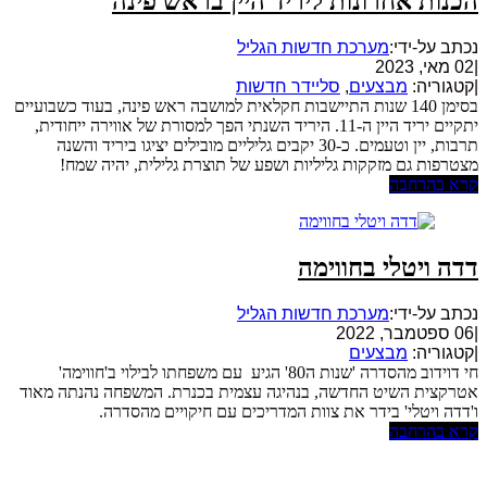
הכנות אחרונות ליריד היין בראש פינה
נכתב על-ידי:
מערכת חדשות הגליל
|
02 מאי, 2023
|
קטגוריה:
מבצעים
,
סליידר חדשות
בסימן 140 שנות התיישבות חקלאית למושבה ראש פינה, בעוד כשבועיים
יתקיים יריד היין ה-11. היריד השנתי הפך למסורת של אווירה ייחודית,
תרבות, יין וטעמים. כ-30 יקבים גליליים מובילים יציגו ביריד והשנה
מצטרפות גם מזקקות גליליות ושפע של תוצרת גלילית, יהיה שמח!
קרא בהרחבה
דדה ויטלי בחווימה
נכתב על-ידי:
מערכת חדשות הגליל
|
06 ספטמבר, 2022
|
קטגוריה:
מבצעים
חי דוידוב מהסדרה 'שנות ה80' הגיע עם משפחתו לבילוי ב'חווימה'
אטרקצית השיט החדשה, בנהיגה עצמית בכנרת. המשפחה נהנתה מאוד
ו'דדה ויטלי' בידר את צוות המדריכים עם חיקויים מהסדרה.
קרא בהרחבה