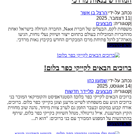
המחודש בנאות מרדכי
נכתב על-ידי:
הרצל בן אשר
|
11 דצמבר, 2025
|
קטגוריה:
מבצעים
משפחת לקס, הבעלים של חברת Naot, החברה הגדולה בישראל ואחת
מהחברות המובילות בעולם בתחום ייצור ושיווק נעלי נוחות, הגיעו
מארה"ב לרגל פתיחת מרכז המבקרים החדש בקיבוץ נאות מרדכי.
קרא בהרחבה
ברוכים הבאים לקייקי כפר בלום!
נכתב על-ידי:
שמעון כהן
|
14 אוגוסט, 2025
|
קטגוריה:
מבצעים
,
סליידר חדשות
ברוכים הבאים לקייקי כפר בלום! הסטנדאפיסט והקומיקאי המוכר בני
ברוכים הגיע עם משפחתו לשייט מרענן וצונן בקייקי כפר בלום. ברוכים,
אורח קבוע במקום ובעבר הוזמן גם לערב צוות מיוחד, נהנה שוב מחווית
הקיץ המרעננת. אייל גרינוולד, מנהל השיווק בקייקי כפר בלום, שיתף
בהתרגשות על המפגש המבורך עם בני ברוכים: "הוא ת...
קרא בהרחבה