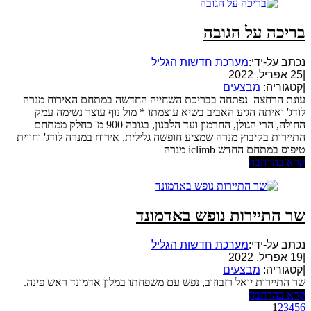
בריכה על הגובה
נכתב על-ידי:
מערכת חדשות הגליל
|
25 אפריל, 2022
|
קטגוריה:
מבצעים
עונת הרחצה נפתחה בבריכת השחייה החדשה במתחם האירוח מנרה
לודג' ואיתה הגיע האביב בשיא עוצמתו * מול נוף עוצר נשימה עמק
החולה, הרי הגולן, החרמון ועד הלבנון, בגובה 900 מ' כחלק ממתחם
התיירות בקיבוץ מנרה שמציע חופשה גלילית, אירוח במנרה לודג' וחווית
טיפוס במתחם החדש iclimb מנרה
קרא בהרחבה
שר התיירות נופש באדמונד
נכתב על-ידי:
מערכת חדשות הגליל
|
19 אפריל, 2022
|
קטגוריה:
מבצעים
שר התיירות יואל רזבוזוב, נפש עם משפחתו במלון אדמונד ראש פינה.
קרא בהרחבה
1
2
3
4
5
6