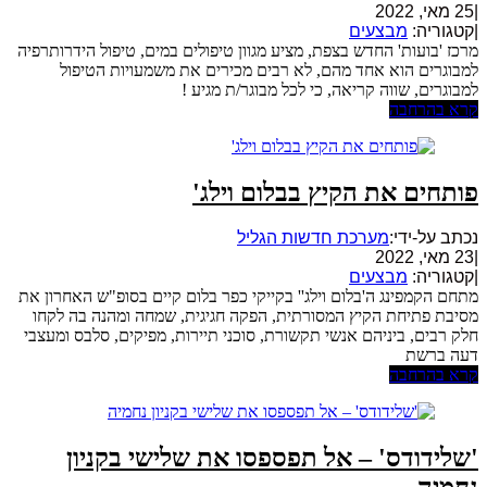
|
25 מאי, 2022
|
קטגוריה:
מבצעים
מרכז 'בועות' החדש בצפת, מציע מגוון טיפולים במים, טיפול הידרותרפיה
למבוגרים הוא אחד מהם, לא רבים מכירים את משמעויות הטיפול
למבוגרים, שווה קריאה, כי לכל מבוגר/ת מגיע !
קרא בהרחבה
פותחים את הקיץ בבלום וילג'
נכתב על-ידי:
מערכת חדשות הגליל
|
23 מאי, 2022
|
קטגוריה:
מבצעים
מתחם הקמפינג ה'בלום וילג'' בקייקי כפר בלום קיים בסופ"ש האחרון את
מסיבת פתיחת הקיץ המסורתית, הפקה חגיגית, שמחה ומהנה בה לקחו
חלק רבים, ביניהם אנשי תקשורת, סוכני תיירות, מפיקים, סלבס ומעצבי
דעה ברשת
קרא בהרחבה
'שלידודס' – אל תפספסו את שלישי בקניון