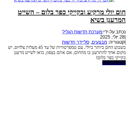
חום יולי מרקיע ובקייקי כפר בלום – השייט
המרענן בשיא
נכתב על-ידי:
מערכת חדשות הגליל
|
28 יולי, 2025
|
קטגוריה:
מבצעים
,
סליידר חדשות
בשבוע החם ביותר ביולי, עם טמפרטורות של עד 45 מעלות צלזיוס, יש
מקום אחד להתרענן בו מהחום, אם אתם בצפון, בואו לשייט מרענן
בקייקי כפר בלום!
קרא בהרחבה