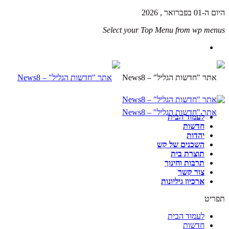
היום ה-01 בפברואר , 2026
Select your Top Menu from wp menus
לעמוד הבית
חדשות
יהדות
השכנים של קש
תוצרת בית
תרבות וחינוך
צור קשר
ארכיון גיליונות
תפריט
לעמוד הבית
חדשות