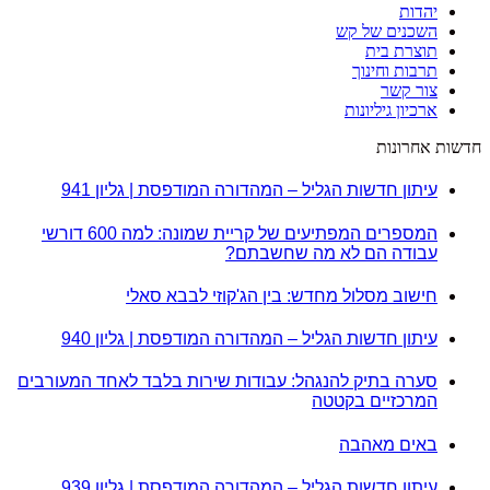
יהדות
השכנים של קש
תוצרת בית
תרבות וחינוך
צור קשר
ארכיון גיליונות
חדשות אחרונות
עיתון חדשות הגליל – המהדורה המודפסת | גליון 941
המספרים המפתיעים של קריית שמונה: למה 600 דורשי
עבודה הם לא מה שחשבתם?
חישוב מסלול מחדש: בין הג'קוזי לבבא סאלי
עיתון חדשות הגליל – המהדורה המודפסת | גליון 940
סערה בתיק להנגהל: עבודות שירות בלבד לאחד המעורבים
המרכזיים בקטטה
באים מאהבה
עיתון חדשות הגליל – המהדורה המודפסת | גליון 939