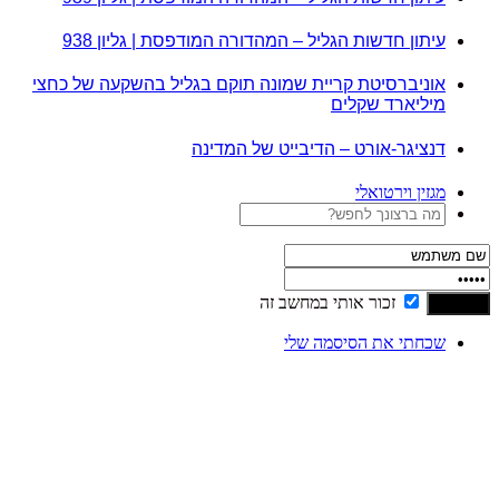
עיתון חדשות הגליל – המהדורה המודפסת | גליון 938
אוניברסיטת קריית שמונה תוקם בגליל בהשקעה של כחצי
מיליארד שקלים
דנציגר-אורט – הדיבייט של המדינה
מגזין וירטואלי
זכור אותי במחשב זה
שכחתי את הסיסמה שלי