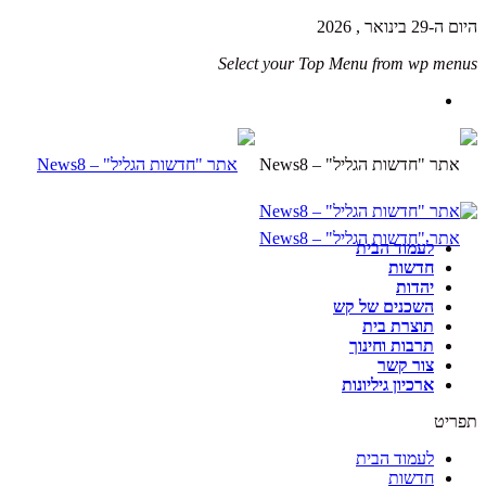
היום ה-29 בינואר , 2026
Select your Top Menu from wp menus
לעמוד הבית
חדשות
יהדות
השכנים של קש
תוצרת בית
תרבות וחינוך
צור קשר
ארכיון גיליונות
תפריט
לעמוד הבית
חדשות