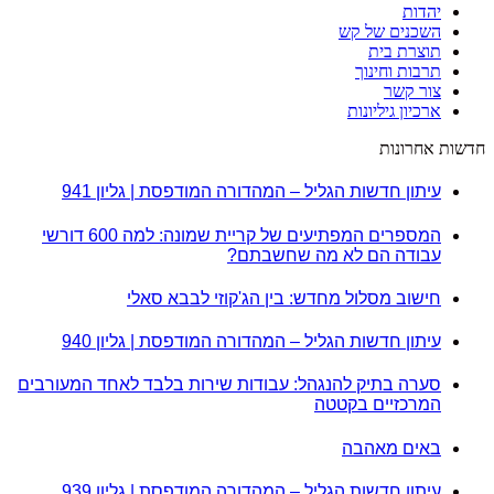
יהדות
השכנים של קש
תוצרת בית
תרבות וחינוך
צור קשר
ארכיון גיליונות
חדשות אחרונות
עיתון חדשות הגליל – המהדורה המודפסת | גליון 941
המספרים המפתיעים של קריית שמונה: למה 600 דורשי
עבודה הם לא מה שחשבתם?
חישוב מסלול מחדש: בין הג'קוזי לבבא סאלי
עיתון חדשות הגליל – המהדורה המודפסת | גליון 940
סערה בתיק להנגהל: עבודות שירות בלבד לאחד המעורבים
המרכזיים בקטטה
באים מאהבה
עיתון חדשות הגליל – המהדורה המודפסת | גליון 939