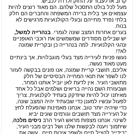
קרוב או לעבור על החוק ולרדת לכביש.
מעל לכל בולט התסכול שלהם. הם מאוד רוצים להיות
עצמאים אך בלית ברירה המשפחה והחברים הם חלק
בלתי נפרד מחייהם ובעלי הקולנועיות מרגישים לא
בנוח.
בערים אחרות המצב שונה לגמרי.
בנהרייה למשל,
יש שבילים מסודרים שמשמשים את רוכבי האופניים
ונהגי הקלנועיות. למה בנהרייה כן ובקריית שמונה
לא?!
נעשו פניות לעירייה מצד בעלי מוגבלויות, אך בינתיים
מעט מאוד נעשה.
אליכם, תושבי קריית שמונה, אנו פונים בבקשה לעזור
לנו לשפר את תנאי המחייה הבסיסיים של חלק
מתושבי העיר. אין לדעת לאן יוביל אותנו המחר,
ושבעזרת השם נהייה בריאים ושלמים אבל כל אחד
מאיתנו יכול להיות שיזדקק בעתיד לקלנועית, צריך
לפעול עכשיו למענן כדי שבעתיד יהיה המצב שונה,
כדי שיהיה יותר טוב. אנחנו מאמינות שהפעלת לחץ
על העירייה מצד תושבים וגורמים שונים יביא
לשינוי. אנחנו מצפות מראש העיר הרב
ניסים מלכה
,
שיתמוך ויענה לבקשות שלנו ושל רבים מבני העיר,
"בידייך להציל חיים ולשפר איכות חיים , עשה את