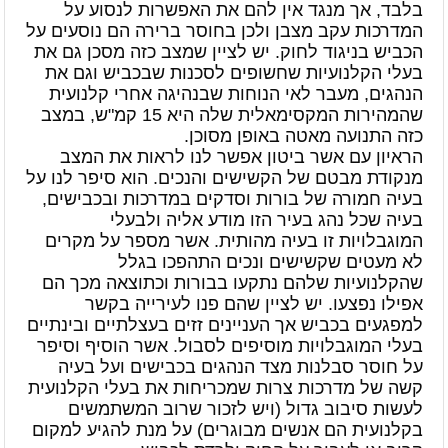
בלבד, אך מנגד אין להם את האפשרות לנסוע על
המדרכות עקב מצבן ולכן בחוסר ברירה הם נוסעים על
הכביש בניגוד לחוק. יש לציין שמצב כזה מסכן גם את
בעלי הקלנועיות שחשופים לסכנות שבכביש וגם את
הנהגים, מעבר לאי הנוחות שבנהיגה אחרי קלנועית
שהמהירות המקסימאלית שלה היא 15 קמ"ש, במצב
כזה התנועה מאטה באופן מסוכן.
הראיון עם אשר ביטון אפשר לנו לראות את המצב
מנקודת מבטם של הקשישים והנכים. הוא סיפר לנו על
בעיה חמורה של בורות וסדקים במדרכות ובכבישים,
בעיה שכל נהג בעיר הזו מודע אליה ולבעלי
המוגבלויות זו בעיה מהותית. אשר מספר על מקרים
לא מעטים שקשישים ונכים התהפכו בגלל
שהקלנועיות שלהם נתקעו בבורות וכתוצאה מכך הם
אפילו נפצעו. יש לציין שהם פנו לעירייה בקשר
למפגעים בכביש אך העניינים זזים בעצלתיים ובינתיים
בעלי המוגבלויות מוסיפים לסבול. אשר הוסיף וסיפר
על חוסר סבלנות מצד הנהגים בכבישים ועל בעיה
קשה של מדרכות צרות שמכריחות את בעלי הקלנועית
לעשות סיבוב גדול (ויש לזכור שרוב המשתמשים
בקלנועית הם אנשים מבוגרים) על מנת להגיע למקום