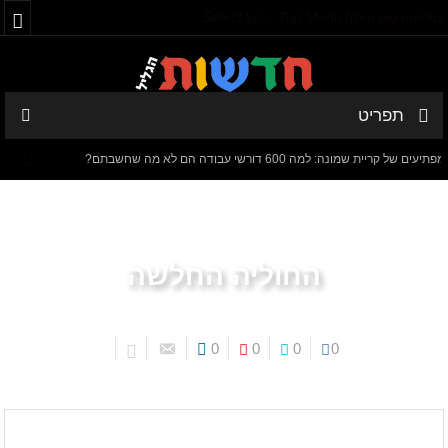
Select your Top Menu from wp menus
תפריט
 שמונה: למה 600 דורשי עבודה הם לא מה שחשבתם?
חישוב מסלול מח
דנציגר-אורט – הדיבייט של המדינה
החוליה החלשה
0
0
0
0
עמוד הבית
חדשות הגליל