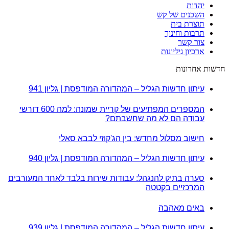
יהדות
השכנים של קש
תוצרת בית
תרבות וחינוך
צור קשר
ארכיון גיליונות
חדשות אחרונות
עיתון חדשות הגליל – המהדורה המודפסת | גליון 941
המספרים המפתיעים של קריית שמונה: למה 600 דורשי
עבודה הם לא מה שחשבתם?
חישוב מסלול מחדש: בין הג'קוזי לבבא סאלי
עיתון חדשות הגליל – המהדורה המודפסת | גליון 940
סערה בתיק להנגהל: עבודות שירות בלבד לאחד המעורבים
המרכזיים בקטטה
באים מאהבה
עיתון חדשות הגליל – המהדורה המודפסת | גליון 939