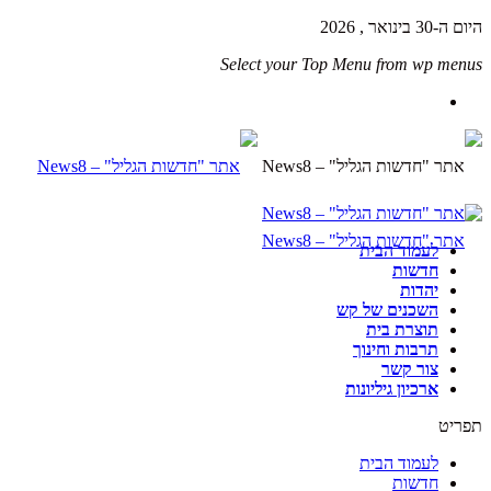
היום ה-30 בינואר , 2026
Select your Top Menu from wp menus
לעמוד הבית
חדשות
יהדות
השכנים של קש
תוצרת בית
תרבות וחינוך
צור קשר
ארכיון גיליונות
תפריט
לעמוד הבית
חדשות