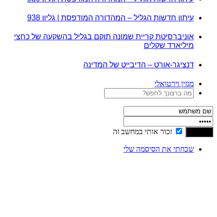
עיתון חדשות הגליל – המהדורה המודפסת | גליון 938
אוניברסיטת קריית שמונה תוקם בגליל בהשקעה של כחצי
מיליארד שקלים
דנציגר-אורט – הדיבייט של המדינה
מגזין וירטואלי
זכור אותי במחשב זה
שכחתי את הסיסמה שלי