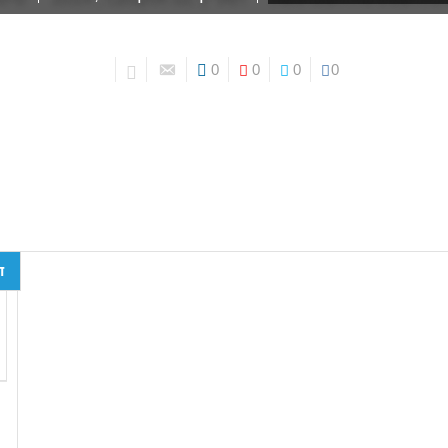
0
0
0
0
ד