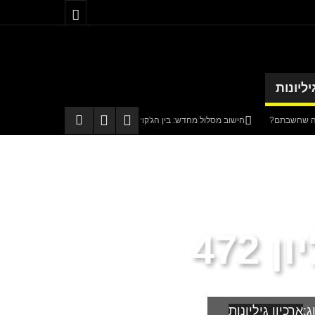
יליונות
חישוב מסלול מחדש: בין הג'קוזי לבבא סאלי
טטה
באים מאהבה
קריית שמונה תוקם בגליל בהשקעה של כחצי מיליארד שקלים
472
ג:
ארכיון גיליונות