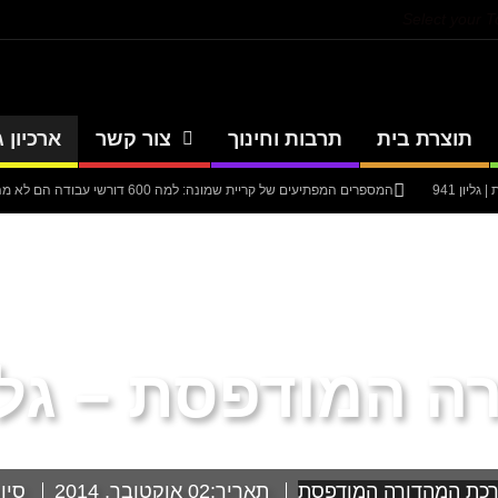
Select your 
תוצרת בית
תרבות וחינוך
צור קשר
ארכיון ג
יון 941
המספרים המפתיעים של קריית שמונה: למה 600 דורשי עבודה הם לא מה שחשבתם?
יון 940
סערה בתיק להנגהל: עבודות שירות בלבד לאחד המעורבים המרכזיים בק
יון 939
עיתון חדשות הגליל – המהדורה המודפסת | גליון 938
אוניברסיטת 
 המודפסת – גליון 
כת המהדורה המודפסת
תאריך:
02 אוקטובר, 2014
סיוו