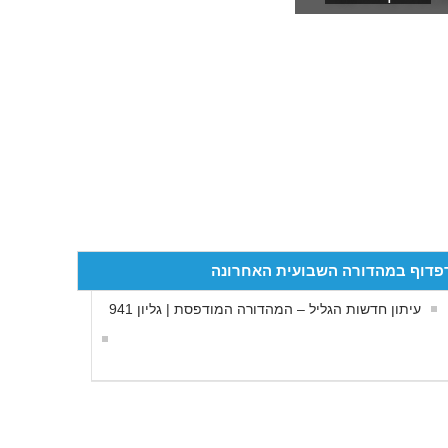
פדוף במהדורה השבועית האחרונה
עיתון חדשות הגליל – המהדורה המודפסת | גליון 941