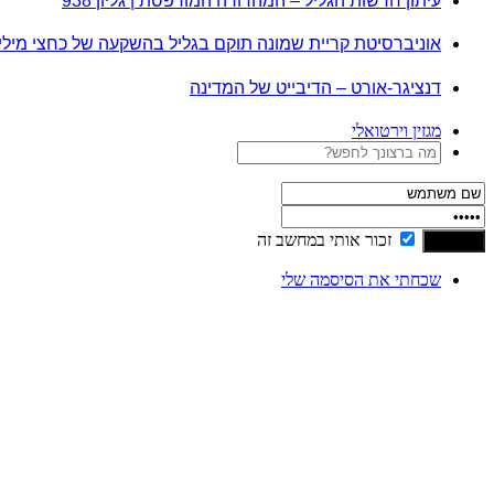
עיתון חדשות הגליל – המהדורה המודפסת | גליון 938
אוניברסיטת קריית שמונה תוקם בגליל בהשקעה של כחצי מיל
דנציגר-אורט – הדיבייט של המדינה
מגזין וירטואלי
זכור אותי במחשב זה
שכחתי את הסיסמה שלי