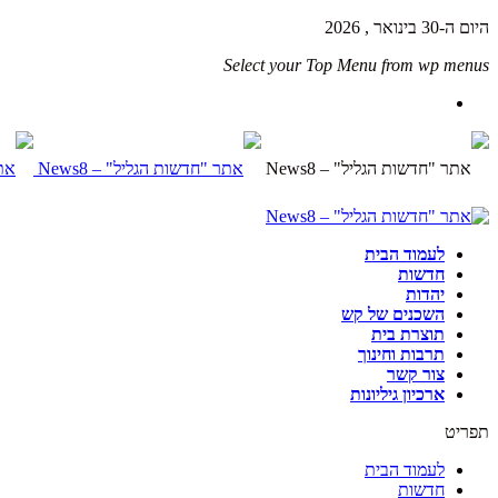
היום ה-30 בינואר , 2026
Select your Top Menu from wp menus
לעמוד הבית
חדשות
יהדות
השכנים של קש
תוצרת בית
תרבות וחינוך
צור קשר
ארכיון גיליונות
תפריט
לעמוד הבית
חדשות