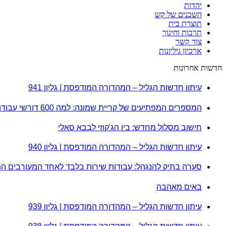
יהדות
השכנים של קש
תוצרת בית
תרבות וחינוך
צור קשר
ארכיון גיליונות
חדשות אחרונות
עיתון חדשות הגליל – המהדורה המודפסת | גליון 941
המספרים המפתיעים של קריית שמונה: למה 600 דורשי עבודה הם לא מה שחשבתם?
חישוב מסלול מחדש: בין הג'קוזי לבבא סאלי
עיתון חדשות הגליל – המהדורה המודפסת | גליון 940
סערה בתיק להנגהל: עבודות שירות בלבד לאחד המעורבים ה
באים מאהבה
עיתון חדשות הגליל – המהדורה המודפסת | גליון 939