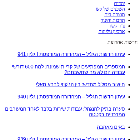
יהדות
השכנים של קש
תוצרת בית
תרבות וחינוך
צור קשר
ארכיון גיליונות
חדשות אחרונות
עיתון חדשות הגליל – המהדורה המודפסת | גליון 941
המספרים המפתיעים של קריית שמונה: למה 600 דורשי
עבודה הם לא מה שחשבתם?
חישוב מסלול מחדש: בין הג'קוזי לבבא סאלי
עיתון חדשות הגליל – המהדורה המודפסת | גליון 940
סערה בתיק להנגהל: עבודות שירות בלבד לאחד המעורבים
המרכזיים בקטטה
באים מאהבה
עיתון חדשות הגליל – המהדורה המודפסת | גליון 939