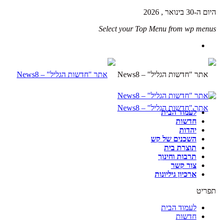
היום ה-30 בינואר , 2026
Select your Top Menu from wp menus
לעמוד הבית
חדשות
יהדות
השכנים של קש
תוצרת בית
תרבות וחינוך
צור קשר
ארכיון גיליונות
תפריט
לעמוד הבית
חדשות