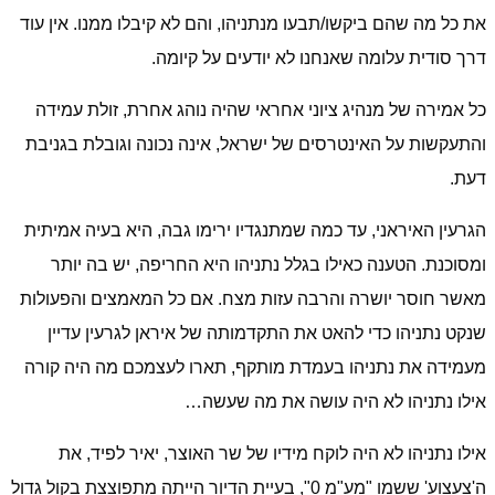
את כל מה שהם ביקשו/תבעו מנתניהו, והם לא קיבלו ממנו. אין עוד
דרך סודית עלומה שאנחנו לא יודעים על קיומה.
כל אמירה של מנהיג ציוני אחראי שהיה נוהג אחרת, זולת עמידה
והתעקשות על האינטרסים של ישראל, אינה נכונה וגובלת בגניבת
דעת.
הגרעין האיראני, עד כמה שמתנגדיו ירימו גבה, היא בעיה אמיתית
ומסוכנת. הטענה כאילו בגלל נתניהו היא החריפה, יש בה יותר
מאשר חוסר יושרה והרבה עזות מצח. אם כל המאמצים והפעולות
שנקט נתניהו כדי להאט את התקדמותה של איראן לגרעין עדיין
מעמידה את נתניהו בעמדת מותקף, תארו לעצמכם מה היה קורה
אילו נתניהו לא היה עושה את מה שעשה…
אילו נתניהו לא היה לוקח מידיו של שר האוצר, יאיר לפיד, את
ה'צעצוע' ששמו "מע"מ 0", בעיית הדיור הייתה מתפוצצת בקול גדול