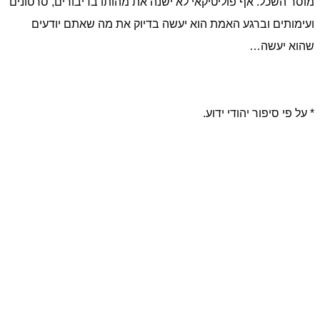
מוסר השכל. אף פוליטיקאי לא ישנה את מהותו בדיבורים, סרטונים
ועימותים וברגע האמת הוא יעשה בדיוק את מה שאתם יודעים
שהוא יעשה…
* על פי סיפור יהודי ידוע.