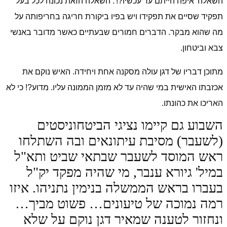
השאלה 'איפה הייתם עד עכשיו?!'. השאלה הזאת נכונה לכל בעל
תפקיד שסיים את תפקידו ויש בפיו ביקורת חריגה בחריפותה על
מה שהוא מבקר. הדברים חמורים שבעתיים כאשר מדובר באנשי
צבא וביטחון.
מתוכן דבריו של דגן עולה מסקנה אחת ויחידה. האיש נוקם את
אכזבתו האישית במי שהיה עד לא מזמן הממונה עליו. מדוע?! כי לא
האריכו את כהונתו.
השבוע גם קיימו נציגי הביטחוניסטים
(לשעבר) מסיבת עיתונאים ובה השתלחו
ראש המוסד לשעבר שבתאי שביט ותא"ל
במיל' גיורא ענבר, מי שהיה מפקד יק"ל
בעברו בראש הממשלה בנימין נתניהו. איזו
רמה נמוכה של טיעונים… פשוט מביך…
ונחזור לטענה שמאיר דגן נוקם על שלא