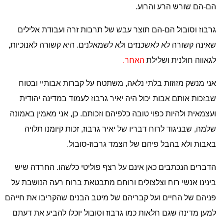
הם-הם שורש הרע והרוע.
גרבוז וסובול הם-הם תוצר עבש של תרבות זרה ועבודת אלילים
שאינה קשורה לא לאשכנזים ולא לשמאלנים. היא קשורה לאנוכיות,
לגאווה חולנית ושלילת
האחר.
אני מנשק מזוזות בלתי נלאה, משתטח על קברות אבותיי ובטוח
שבזכות אותם אבות יכול היה יאיר גרבוז לעמוד במדינה יהודית
ועצמאית ולהיות כפוי טובה כלפיהם וזכותם. כן, אני מאמין באמונה
שלמה, שבניגוד לרוח דבריו של יאיר גרבוז, זכות קיומנו תלויה
באבות ולא בהבל פיהם של הצמד גרבוז-סובול.
הדברים הנכתבים כאן אינם על רצף פוליטי כלשהו. החרדה שיש
בינינו אנשי רוח וצלצולים ורוחם מתבטאת ברוח רעה הנושבת על
פניהם של החיים ועל קבריהם של מיטב הבנים שהקריבו את חייהם
למען מדינה שגם חלאות כמו גרבוז וסובול יוכלו להביע את דעתם