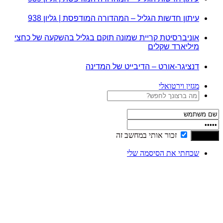
עיתון חדשות הגליל – המהדורה המודפסת | גליון 938
אוניברסיטת קריית שמונה תוקם בגליל בהשקעה של כחצי
מיליארד שקלים
דנציגר-אורט – הדיבייט של המדינה
מגזין וירטואלי
זכור אותי במחשב זה
שכחתי את הסיסמה שלי