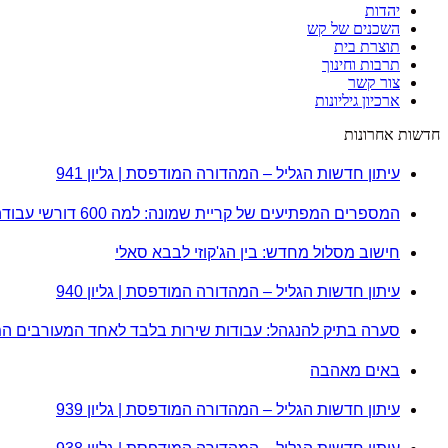
יהדות
השכנים של קש
תוצרת בית
תרבות וחינוך
צור קשר
ארכיון גיליונות
חדשות אחרונות
עיתון חדשות הגליל – המהדורה המודפסת | גליון 941
המספרים המפתיעים של קריית שמונה: למה 600 דורשי עבודה הם לא מה שחשבתם?
חישוב מסלול מחדש: בין הג'קוזי לבבא סאלי
עיתון חדשות הגליל – המהדורה המודפסת | גליון 940
סערה בתיק להנגהל: עבודות שירות בלבד לאחד המעורבים ה
באים מאהבה
עיתון חדשות הגליל – המהדורה המודפסת | גליון 939