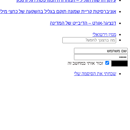
עיתון חדשות הגליל – המהדורה המודפסת | גליון 938
אוניברסיטת קריית שמונה תוקם בגליל בהשקעה של כחצי מיל
דנציגר-אורט – הדיבייט של המדינה
מגזין וירטואלי
זכור אותי במחשב זה
שכחתי את הסיסמה שלי