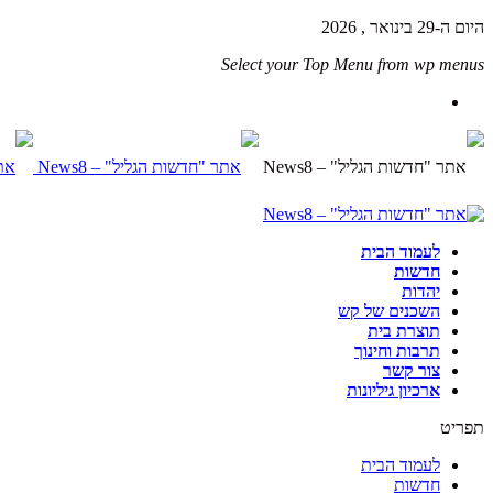
היום ה-29 בינואר , 2026
Select your Top Menu from wp menus
לעמוד הבית
חדשות
יהדות
השכנים של קש
תוצרת בית
תרבות וחינוך
צור קשר
ארכיון גיליונות
תפריט
לעמוד הבית
חדשות