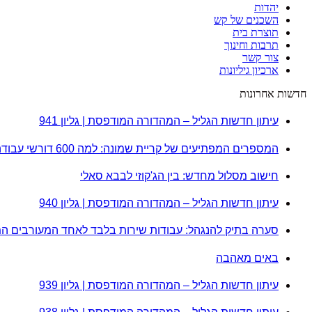
יהדות
השכנים של קש
תוצרת בית
תרבות וחינוך
צור קשר
ארכיון גיליונות
חדשות אחרונות
עיתון חדשות הגליל – המהדורה המודפסת | גליון 941
המספרים המפתיעים של קריית שמונה: למה 600 דורשי עבודה הם לא מה שחשבתם?
חישוב מסלול מחדש: בין הג'קוזי לבבא סאלי
עיתון חדשות הגליל – המהדורה המודפסת | גליון 940
סערה בתיק להנגהל: עבודות שירות בלבד לאחד המעורבים ה
באים מאהבה
עיתון חדשות הגליל – המהדורה המודפסת | גליון 939