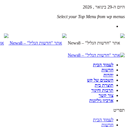
היום ה-29 בינואר , 2026
Select your Top Menu from wp menus
לעמוד הבית
חדשות
יהדות
השכנים של קש
תוצרת בית
תרבות וחינוך
צור קשר
ארכיון גיליונות
תפריט
לעמוד הבית
חדשות