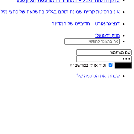
עיתון חדשות הגליל – המהדורה המודפסת | גליון 938
אוניברסיטת קריית שמונה תוקם בגליל בהשקעה של כחצי מיל
דנציגר-אורט – הדיבייט של המדינה
מגזין וירטואלי
זכור אותי במחשב זה
שכחתי את הסיסמה שלי