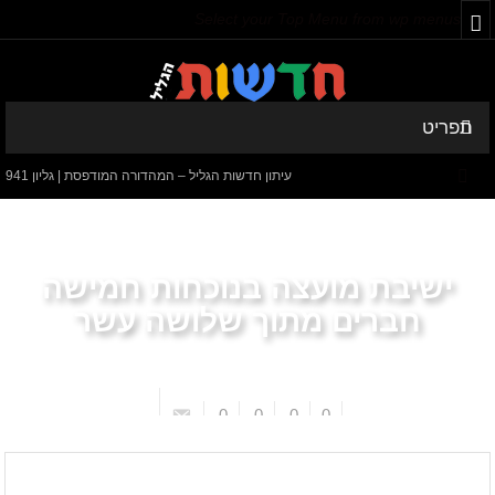
Select your Top Menu from wp menus
תפריט
עיתון חדשות הגליל – המהדורה המודפסת | גליון 941
המספרים המפתיעים של קריית שמונה: למה 600 דורשי עבודה הם לא
מה שחשבתם?
ישיבת מועצה בנוכחות חמישה
חישוב מסלול מחדש: בין הג'קוזי לבבא סאלי
חברים מתוך שלושה עשר
עיתון חדשות הגליל – המהדורה המודפסת | גליון 940
סערה בתיק להנגהל: עבודות שירות בלבד לאחד המעורבים המרכזיים
0
0
0
0
בקטטה
חדשות הגליל
עמוד הבית
עיתון חדשות הגליל – המהדורה המודפסת | גליון 939
באים מאהבה