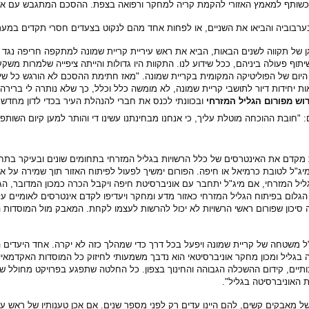
צמו כשותף למאמץ האזורי להקמת קריה למחקר ורפואה בצפת. ההסכם המתגבש עם או
בערבוביה והביאו את השניים, או לפחות אחד מהם לנקוט בצעדים חסרי תקדים במער
של תקווה לשנים הבאות, הביא את ראש עיריית קריית שמונה למתקפה חריפה נגד ו
ף פעולה ביניהם, ככל שידוע לנו. התקוות היו גדולות והייתה ציפייה שלמרות משקע
יום של הפוליטיקה המקומית בקריית שמונה. "מאז חתימת ההסכם לא הורגש כל שינ
 יחידות דיור לתושבי קריית שמונה, לא מומשה כלל וכלל, כך שלא נותרה לי ברירה א
ש מפורום הגליל המזרחי
ובכוונתי לכנס את חברי להנהלת העיר בכדי לדון מחדש 
 "חובת ההוכחה מוטלת עליך, כי אנחנו מבחינתנו עשינו די והותר למען קיום השותפ
ות מקדם את האינטרסים של כלל הרשויות בגליל המזרחי בתחומים שונים ובעיקר בתח
"ל לטובת כרמיאל או חיפה. הפורום ימשיך לפעול לפיתוח האזור תוך שמירה על אופ
ל המזרחי, אם מיג"ל יתחבר עם אוניברסיטת חיפה ויקבל הכרה כמכון המדובר, הגלי
הגלום בפיתוח הגליל המזרחי כאזור מדע ומחקר ויעדיפו לקדם אינטרסים לאומיים ע
ה סיכון שפורום ראשי הרשויות לא יכול להרשות לעצמו לקחת. המאבק מול המוסדות ה
ל משטחה של קריית שמונה ויפעל בכל דרך כדי שמהלך כזה לא יקרה. אחד היעדים
 בגליל ומכון מחקר אוניברסיטאי הוא נדבך משמעותי לחיזוק כל המוסדות האקדמא
תיים, קידום ההשכלה הגבוהה והחינוך בצפון. כל החלטה שתפגע בפרויקט מחולל שי
 האוניברסיטה בגליל".
ל מאבקים קשים, להם היינו עדים רק לפני מספר שנים. אם אכן טענותיו של ראש עירי