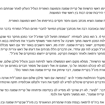
 ראשי הרשויות של קריית שמונה והמועצה האזורית הגליל העליון לאחר שנחתם הסכם 
היריבות שנים רבות בין ראשי שתי המועצות.
 שמונה הוציא מכתב נזעם וחסר תקדים בחריפותו אל ראש המועצה האזורית.
המה ובאכזבה רבה את מכתבך שבנדון המיועד לחברי פורום הגליל המזרחי בדבר הה
לות המכון תיעשה מתוך חשיבה על פיתוח אזורי משותף ותעביר את פעילותה בבוא 
עסוקתיים, יישאר בקריית שמונה. יתרה מזו, ראשי הישובים באזור יחד עם ראשי מכל
שי הרשויות", ממלא מקום ראש הממשלה והשר לפיתוח הנגב והגליל סילבן שלום, שי
ם לא קיבלנו הסכמה על כך, אומנם זה אולי רצונם של מספר חברים בפורום אך הח
 מיג"ל בקריית שמונה, דבר שיחזק את קריית שמונה ואת האזור כולו".
 מקבלי ההחלטות ומזכיר לו ש: "בפגישה עם השר סילבן שלום ועם המנכ"לית אורנה
דברים העיקרים שיכולים לסייע לנו למנף את העיר ולקלוט אוכלוסייה חזקה ואיכותית
דבר: "לצערי, לא רק שהינך לא מסייע לנו בקידומה ופיתוחה של קריית שמונה כפי ש
ריית שמונה", הוא ממשיך ותוקף את ולנסי.
 ביה"ס לרפואה בצפת ומניח שהמרחק הגיאוגרפי בין מיג"ל שבקריית שמונה ובין 