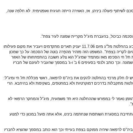
לשיתוף פעולה ביניהן. אז, האווירה הייתה חגיגית ואופטימית. לא חלפה שנה,
סכמה כביכול, בהעברת מיג"ל מקריית שמונה לעיר צפת".
ולנסי המכהן כיו"ר פורום ראשי הרשויות בגליל ומונה חמש עשרה רשויות הוציא ובסעיף 4. ג' הוא כותב לעמיתיו: "העמותה תפעל לכך שמיג"ל יוכר כמכון מחקר כפי שנקבע בהחלטת מל"ג מיום 11.7.06 יעניק תארים מתקדמים ויעביר את מקום פעילותו
היום לקריה בצפת". המשפט הזה מזהיר מהפַרה בוטה של הסכמה על כך שמכון
לת תל חי הסכימו מאז ומתמיד שמיג"ל הוא צלע חשובה בהתפתחותו של האזור
בכלל ושל קריית שמונה בפרט. אף על פי שולנסי מסייג את ההחלטה להעביר את מיג"ל וקובע לוח זמן עתידי, אין הדברים הללו מניחים את דעתו של ראש עיריית קריית שמונה. וכך כותב ולנסי בסעיפים 6 ב' ו-ג' במסמך שהעביר לעיונם של חבריו
ש לו חלק מרכזי בהחלטה להקים את ביה"ס לרפואה, ראשי מכללת תל חי ומיג"ל:
לטות מתקבלות בדרכים דמוקרטיות ולא במחטפים, בשקיפות ולא בהיחבא. הרי
 הוזמן נאמר לי במפורש שההחלטה היא חד משמעית, מיג"ל והמחקר הרפואי לא
".
התחייבת במסגרת השותפות שנחתמה בינינו, אלא אתה פועל במכוון כדי למנוע
ביה"ס לרפואה שיהיה ממוקם בצפת בעייתי וכך הוא כותב במסמך שהוציא לחבריו