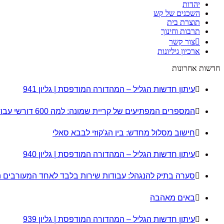
יהדות
השכנים של קש
תוצרת בית
תרבות וחינוך
צור קשר
ארכיון גיליונות
חדשות אחרונות
עיתון חדשות הגליל – המהדורה המודפסת | גליון 941
המספרים המפתיעים של קריית שמונה: למה 600 דורשי עבודה הם לא מה שחשבתם?
חישוב מסלול מחדש: בין הג'קוזי לבבא סאלי
עיתון חדשות הגליל – המהדורה המודפסת | גליון 940
סערה בתיק להנגהל: עבודות שירות בלבד לאחד המעורבים 
באים מאהבה
עיתון חדשות הגליל – המהדורה המודפסת | גליון 939