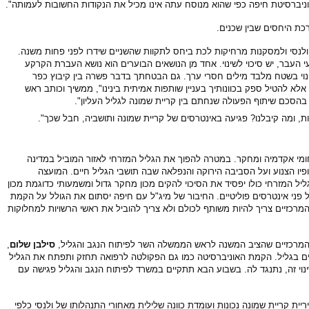
ניברסיטת חיפה כפי שהוא מנוסח עתה אינו מכיל את הנקודות החשובות לעמותה".
כת היחסים שבין שכנים.
לנסי ולמסקנות מרחיקות לכת ביחס לתקוות שהשניים שידרו לפני פחות משנה.
י העבר, יש סיכוי לשינוי. אחד מן הנושאים הבוערים הוא נושא העברת הקרקע
וי בשטח מלבד מילים חסרי ערך. גם הבטחתך בדבר פשרה בין קיבוץ כפר
לא להטיל ספק בכוונותיך בעניין שותפות אמיתית בינינו", ממשיך וכותב ראש
בהסכם שיתוף הפעולה שנחתם בין קריית שמונה לגליל העליון".
ות, ומה קיבלנו? פגיעה באינטרסים של קריית שמונה ותושביה, חבל שכך".
ומי אקדמיה ומחקר. במטרה להפוך את הגליל המזרחי לאזור המוביל במדינה
יו הצנוע ועל הסביבה הירוקה והנפלאה שבה תושבי הגליל חיים. המועצה
ל המזרחי כולו יפסיד את הסיכוי להקים מכון מחקר גדול ומשמעותי כדוגמת מכון
ל פני אינטרסים פוליטיים. החיבור של מיג"ל עם חיפה יסתום את הגולל על הקמת
מרכזיים צריך להיות משותף לכולם ולא צריך להוביל את ראשי הרשויות למחלוקות
 המרכזיים שהציב המשנה לראש הממשלה השר לפיתוח הנגב והגליל,
סילבן שלום
,
יים בגליל. הקמת האוניברסיטה כמו גם הפקולטה לרפואה תחזק ותפתח את הגליל
נוי זה, נתנגד לה. בשבוע הבא תתקיים במשרד לפיתוח הנגב והגליל פגישה עם
ית קריית שמונה נכונות ועומדת כוונה שלילית מאחורי התנהלותו של ולנסי כלפי