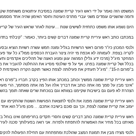
המשפט הזה נאמר על ידי ראש העיר קריית שמונה במסיבת עיתונאים משותפת שקיימו
ודומה שהשניים עומדים משני עברי מתרס העוינות וחוסר האימון שהיה אחד מסממני 
היום נשמע אותו משפט כתחזית לשישים שנות …עוינות לאחר שראש העיר של קריית
במכתבו כותב ראש עיריית קריית שמונה דברים קשים ביותר, כאמור: "קיבלתי בתד
לקריה בצפת. לעמותה לא אכפת מי יהיה צינור העברת הכספים ממל"ג כל עוד פעי
המחקר מיג"ל (מרכז ידע גליל) המהווה עוגן ומנוע האצה של תהליכים אקדמיים ות
ב"פורום ה-15": "מיג"ל תעתיק את פעילותה לצפת כאשר תוקם הקריה האקדמית למחקר ורפואה ולאחר הקצאת הקרקע. מחקרים יירשמו כמחקרים של מיג"ל".
ראש עיריית קריית שמונה ממשיך וכותב במכתב אותו הפיץ בקרב חבריו ב"פורם רא
"אינני מבין על סמך מה אתה כותב את דבריך אלה ועל מה אתה מסתמך, הרי מעול
הצהרת לא פעם גם בישיבות שקיימנו בצוותא וגם בנוכחות שרים שאתה תומך בהשארת
ראש עיריית קריית שמונה מפנה את ולנסי לתוצאות הפגישות השונות שהתקיימו עם
יעזוב את קריית שמונה לצפת, וכך גם סוכם בישיבה אתכם. .. מכון מיג"ל הוא אחד ה
ראש עיריית קריית שמונה כותב דברים קשים וחסרי תקדים בחריפותם ואינו בוחל ב
מאיתנו בכל מחיר את האפשרות להתפתח ולפרוח. אני רואה בפעילותך סכנה לעיר ק
ולנסי מצידו מבין את תמונת המצב שהולכת ומתפתחת עם תחילת הפעולות להקים את