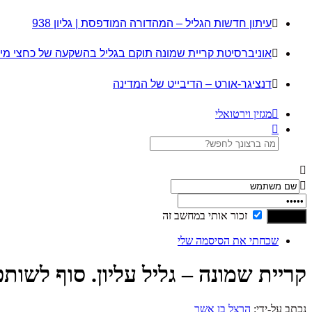
עיתון חדשות הגליל – המהדורה המודפסת | גליון 938
אוניברסיטת קריית שמונה תוקם בגליל בהשקעה של כחצי מי
דנציגר-אורט – הדיבייט של המדינה
מגזין וירטואלי
זכור אותי במחשב זה
שכחתי את הסיסמה שלי
קריית שמונה – גליל עליון. סוף לשות
נכתב על-ידי:
הרצל בן אשר