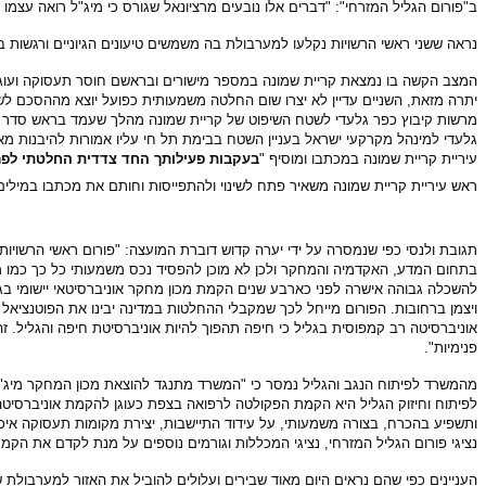
ב"פורום הגליל המזרחי": "דברים אלו נובעים מרציונאל שגורס כי מיג"ל רואה ע
נראה ששני ראשי הרשויות נקלעו למערבולת בה משמשים טיעונים הגיוניים ורגשות 
המצב הקשה בו נמצאת קריית שמונה במספר מישורים ובראשם חוסר תעסוקה ועוגן 
יתרה מזאת, השניים עדיין לא יצרו שום החלטה משמעותית כפועל יוצא מההסכם לשיתו
מרשות קיבוץ כפר גלעדי לשטח השיפוט של קריית שמונה מהלך שעמד בראש סדר ה
גלעדי למינהל מקרקעי ישראל בעניין השטח בבימת תל חי עליו אמורות להיבנות מאות
עיריית קריית שמונה במכתבו ומוסיף "
בעקבות פעילותך החד צדדית החלטתי לפרו
ראש עיריית קריית שמונה משאיר פתח לשינוי ולהתפייסות וחותם את מכתבו במילים:
תגובת ולנסי כפי שנמסרה על ידי יערה קדוש דוברת המועצה: "פורום ראשי הרשוי
בתחום המדע, האקדמיה והמחקר ולכן לא מוכן להפסיד נכס משמעותי כל כך כמו מיג
להשכלה גבוהה אישרה לפני כארבע שנים הקמת מכון מחקר אוניברסיטאי יישומי בגלי
ויצמן ברחובות. הפורום מייחל לכך שמקבלי ההחלטות במדינה יבינו את הפוטנציאל 
אוניברסיטה רב קמפוסית בגליל כי חיפה תהפוך להיות אוניברסיטת חיפה והגליל. ז
פנימיות".
מהמשרד לפיתוח הנגב והגליל נמסר כי "המשרד מתנגד להוצאת מכון המחקר מיג"
לפיתוח וחיזוק הגליל היא הקמת הפקולטה לרפואה בצפת כעוגן להקמת אוניברסיטה
ותשפיע בהכרח, בצורה משמעותי, על עידוד התיישבות, יצירת מקומות תעסוקה איכו
נציגי פורום הגליל המזרחי, נציגי המכללות וגורמים נוספים על מנת לקדם את הקמת
העניינים כפי שהם נראים היום מאוד שבירים ועלולים להוביל את האזור למערבולת ש