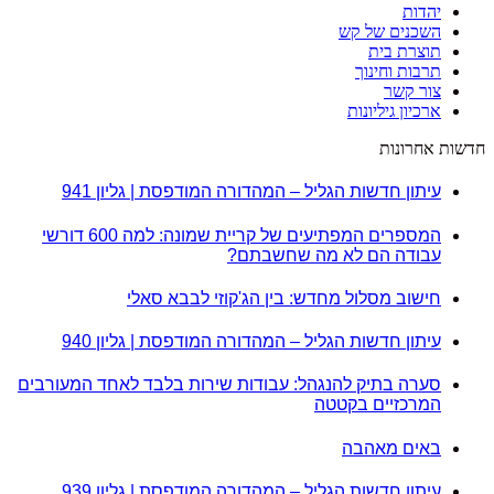
יהדות
השכנים של קש
תוצרת בית
תרבות וחינוך
צור קשר
ארכיון גיליונות
חדשות אחרונות
עיתון חדשות הגליל – המהדורה המודפסת | גליון 941
המספרים המפתיעים של קריית שמונה: למה 600 דורשי
עבודה הם לא מה שחשבתם?
חישוב מסלול מחדש: בין הג'קוזי לבבא סאלי
עיתון חדשות הגליל – המהדורה המודפסת | גליון 940
סערה בתיק להנגהל: עבודות שירות בלבד לאחד המעורבים
המרכזיים בקטטה
באים מאהבה
עיתון חדשות הגליל – המהדורה המודפסת | גליון 939