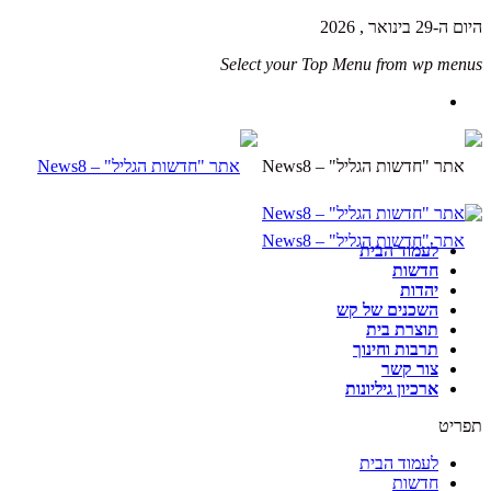
היום ה-29 בינואר , 2026
Select your Top Menu from wp menus
לעמוד הבית
חדשות
יהדות
השכנים של קש
תוצרת בית
תרבות וחינוך
צור קשר
ארכיון גיליונות
תפריט
לעמוד הבית
חדשות