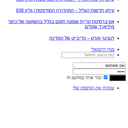
עיתון חדשות הגליל – המהדורה המודפסת | גליון 938
אוניברסיטת קריית שמונה תוקם בגליל בהשקעה של כחצי
מיליארד שקלים
דנציגר-אורט – הדיבייט של המדינה
מגזין וירטואלי
זכור אותי במחשב זה
שכחתי את הסיסמה שלי