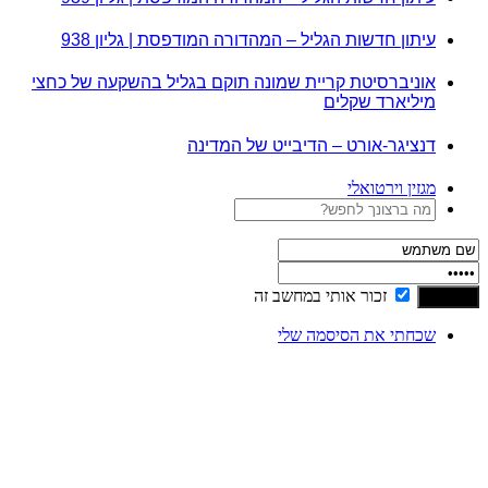
עיתון חדשות הגליל – המהדורה המודפסת | גליון 938
אוניברסיטת קריית שמונה תוקם בגליל בהשקעה של כחצי
מיליארד שקלים
דנציגר-אורט – הדיבייט של המדינה
מגזין וירטואלי
זכור אותי במחשב זה
שכחתי את הסיסמה שלי