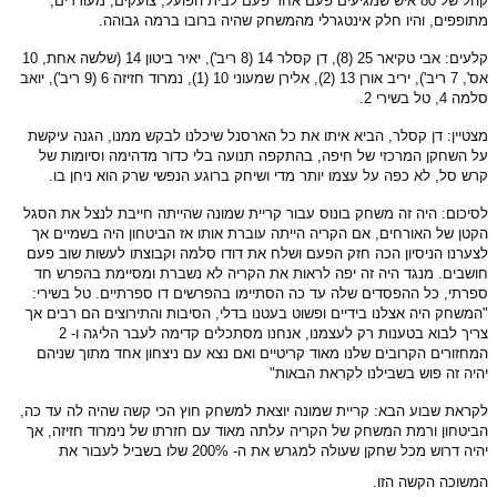
קהל של 80 איש שמגיעים פעם אחר פעם לבית הפועל, צועקים, מעודדים,
מתופפים, והיו חלק אינטגרלי מהמשחק שהיה ברובו ברמה גבוהה.
קלעים: אבי טקיאר 25 (8), דן קסלר 14 (8 ריב'), יאיר ביטון 14 (שלשה אחת, 10
אס', 7 ריב'), יריב אורן 13 (2), אלירן שמעוני 10 (1), נמרוד חזיזה 6 (9 ריב'), יואב
סלמה 4, טל בשירי 2.
מצטיין: דן קסלר, הביא איתו את כל הארסנל שיכלנו לבקש ממנו, הגנה עיקשת
על השחקן המרכזי של חיפה, בהתקפה תנועה בלי כדור מדהימה וסיומות של
קרש סל, לא כפה על עצמו יותר מדי ושיחק ברוגע הנפשי שרק הוא ניחן בו.
לסיכום: היה זה משחק בונוס עבור קריית שמונה שהייתה חייבת לנצל את הסגל
הקטן של האורחים, אם הקריה הייתה עוברת אותו אז הביטחון היה בשמיים אך
לצערנו הניסיון הכה חזק הפעם ושלח את דודו סלמה וקבוצתו לעשות שוב פעם
חושבים. מנגד היה זה יפה לראות את הקריה לא נשברת ומסיימת בהפרש חד
ספרתי, כל ההפסדים שלה עד כה הסתיימו בהפרשים דו ספרתיים. טל בשירי:
"המשחק היה אצלנו בידיים ופשוט בעטנו בדלי, הסיבות והתירוצים הם רבים אך
צריך לבוא בטענות רק לעצמנו, אנחנו מסתכלים קדימה לעבר הליגה ו- 2
המחזורים הקרובים שלנו מאוד קריטיים ואם נצא עם ניצחון אחד מתוך שניהם
יהיה זה פוש בשבילנו לקראת הבאות"
לקראת שבוע הבא: קריית שמונה יוצאת למשחק חוץ הכי קשה שהיה לה עד כה,
הביטחון ורמת המשחק של הקריה עלתה מאוד עם חזרתו של נימרוד חזיזה, אך
יהיה דרוש מכל שחקן שעולה למגרש את ה- 200% שלו בשביל לעבור את
המשוכה הקשה הזו.