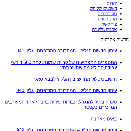
יהדות
השכנים של קש
תוצרת בית
תרבות וחינוך
צור קשר
ארכיון גיליונות
חדשות אחרונות
עיתון חדשות הגליל – המהדורה המודפסת | גליון 941
המספרים המפתיעים של קריית שמונה: למה 600 דורשי
עבודה הם לא מה שחשבתם?
חישוב מסלול מחדש: בין הג'קוזי לבבא סאלי
עיתון חדשות הגליל – המהדורה המודפסת | גליון 940
סערה בתיק להנגהל: עבודות שירות בלבד לאחד המעורבים
המרכזיים בקטטה
באים מאהבה
עיתון חדשות הגליל – המהדורה המודפסת | גליון 939