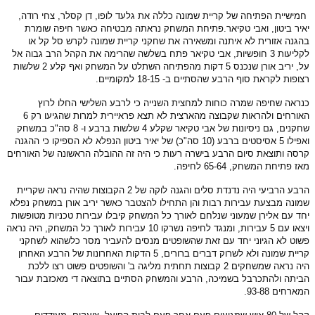
חמישיית הפתיחה של קריית שמונה כללה את גלעד לופו, דן קסלר, צחי רודה,
יאיר ביטון, ואבי טקיאר.פתיחת המשחק נראתה מבטיחה כאשר חיפה שומרת
בהגנה אזורית לא איתנה ומשאירה את שחקני קריית שמונה לקרש סל קל או
לקליעות 3 חופשיות, אבי טקיאר פתח בשלשה שהרימה את הקהל הרב גבוה אל
על, יריב אורן שנכנס 5 דקות מהפתיחה השתלט על המשחק ואף קלע 2 שלשות
רצופות לקראת סוף הרבע שהסתיים ב- 18-15 למקומיים.
כנראה שחיפה שמרה כוחות למחצית השנייה כי לרבע השלישי החלו לרוץ
האורחים ולהראות שקבוצה מהארצית לא תצא פראיירית למרות שהגיעו רק 6
שחקנים, גם ניסיונות של אבי טקיאר שקלע 4 שלשות ברבע ו- 8 סה"כ במשחק
ואפילו 5 אסיסטים ברבע (10 סה"כ) של יאיר ביטון הנפלא לא הספיקו כי ההגנה
קרסה ותוצאת סיום הרבע בישרה רעות כי היה זה ההובלה הראשונה של האורחים
מאז פתיחת המשחק, 65-64 לחיפה.
הרבע הרביעי היה נדנדת סלים והגנה לוקה של 2 הקבוצות שהיה נראה שקריית
שמונה מבצעת עבירות רבות והן התחילו להצטבר כאשר יריב אורן במשחק נפלא
יחד עם אלירן שמעוני שנלחם לאורך כל המשחק קיבלו עבירות טכניות מטופשות
ויצאו עם 5 עבירות, ומנגד לחיפה נשרקו 10 עבירות לאורך כל המשחק, היה נראה
פשוט לא הגיוני יחד עם זאת שהשופטים מנסים להעביר מסר כלשהוא לשחקני
קריית שמונה ולא לשרוק דברים ברורים, 5 הדקות האחרונות של הרבע האחרון
היה נראה שמשחקים 2 קבוצות תחתית מליגה ב' והשופטים פשוט רצו ללכת
הביתה ולהתכרבל בשמיכה, הרבע והמשחק הסתיים בתוצאה די מאכזבת עבור
המארחים 93-88.