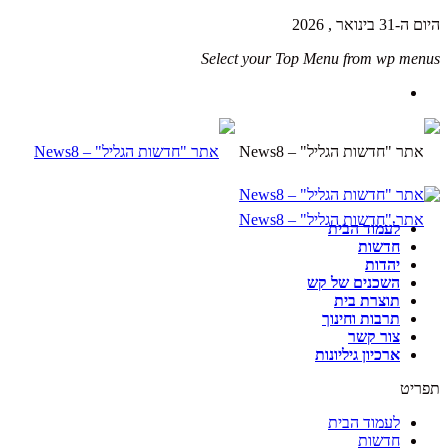
היום ה-31 בינואר , 2026
Select your Top Menu from wp menus
לעמוד הבית
חדשות
יהדות
השכנים של קש
תוצרת בית
תרבות וחינוך
צור קשר
ארכיון גיליונות
תפריט
לעמוד הבית
חדשות