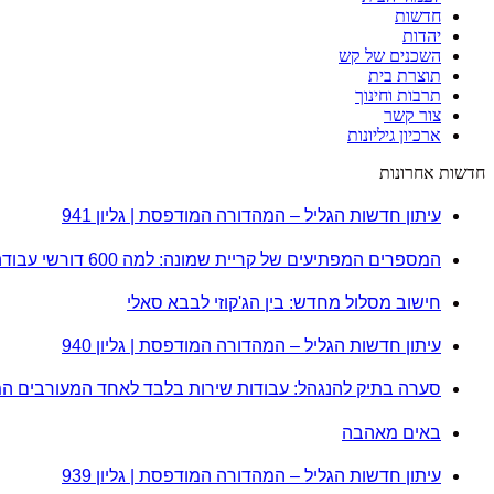
חדשות
יהדות
השכנים של קש
תוצרת בית
תרבות וחינוך
צור קשר
ארכיון גיליונות
חדשות אחרונות
עיתון חדשות הגליל – המהדורה המודפסת | גליון 941
המספרים המפתיעים של קריית שמונה: למה 600 דורשי עבודה הם לא מה שחשבתם?
חישוב מסלול מחדש: בין הג'קוזי לבבא סאלי
עיתון חדשות הגליל – המהדורה המודפסת | גליון 940
סערה בתיק להנגהל: עבודות שירות בלבד לאחד המעורבים ה
באים מאהבה
עיתון חדשות הגליל – המהדורה המודפסת | גליון 939