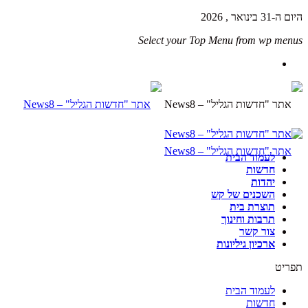
היום ה-31 בינואר , 2026
Select your Top Menu from wp menus
לעמוד הבית
חדשות
יהדות
השכנים של קש
תוצרת בית
תרבות וחינוך
צור קשר
ארכיון גיליונות
תפריט
לעמוד הבית
חדשות