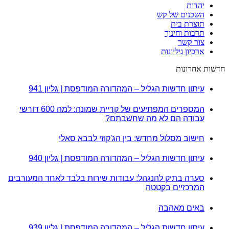
יהדות
השכנים של קש
תוצרת בית
תרבות וחינוך
צור קשר
ארכיון גיליונות
חדשות אחרונות
עיתון חדשות הגליל – המהדורה המודפסת | גליון 941
המספרים המפתיעים של קריית שמונה: למה 600 דורשי
עבודה הם לא מה שחשבתם?
חישוב מסלול מחדש: בין הג'קוזי לבבא סאלי
עיתון חדשות הגליל – המהדורה המודפסת | גליון 940
סערה בתיק להנגהל: עבודות שירות בלבד לאחד המעורבים
המרכזיים בקטטה
באים מאהבה
עיתון חדשות הגליל – המהדורה המודפסת | גליון 939