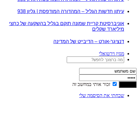
עיתון חדשות הגליל – המהדורה המודפסת | גליון 938
אוניברסיטת קריית שמונה תוקם בגליל בהשקעה של כחצי
מיליארד שקלים
דנציגר-אורט – הדיבייט של המדינה
מגזין וירטואלי
זכור אותי במחשב זה
שכחתי את הסיסמה שלי