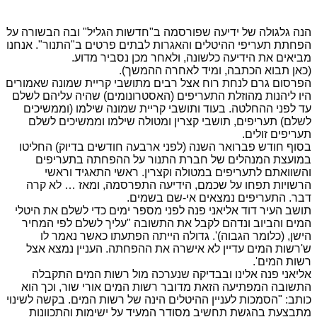
הנה גלגולה של ידיעה שפורסמה ב"חדשות הגליל" ובה הבשורה על
הפחתת תעריפי ההיטלים והאגרות לבתים פרטים ב"התנור". אנחנו
מביאים את הידיעה כלשונה, ולאחר מכן נסביר מדוע.
(כאן תבוא הכתבה, ומיד לאחרה ההמשך).
הפרסום גרם לנחת רוח אצל רבים מתושבי קריית שמונה שאמורים
היו ליהנות מהוזלת התעריפים (האסטרונומים) שהיה עליהם לשלם
עד לפני ההחלטה. בעוד ותושבי קריית שמונה שילמו (וממשיכים
לשלם) תעריפים, תושבי קצרין ומטולה שילמו וממשיכים לשלם
תעריפים זולים.
בסוף חודש פברואר השנה (לפני ארבעה חודשים בדיוק) החליטו
במועצת המנהלים של חברת התנור על ההפחתה בתעריפים
והשוואתם לתעריפים במטולה וקצרין. ראשי התאגיד וראשי
הרשויות תפחו על שכמם, הידיעה התפרסמה, ומאז … לא קרה
דבר. התעריפים נמצאים אי-שם בשמים.
תושב העיר דוד אליאני פנה לפני מספר ימים כדי לשלם את היטלי
המים והביוב ונדהם לקבל את התשובה "עליך לשלם לפי המחיר
הישן, (כלומר הגבוה)'. גדולה הייתה הפתעתו כאשר נאמר לו
ש'רשות המים עדיין לא אישרה את ההפחתה. העניין נמצא אצל
רשות המים'.
אליאני פנה אלינו ובבדיקה שנערכה מול רשות המים התקבלה
התשובה המפתיעה הזאת מדובר רשות המים אורי שור, וכך הוא
כותב: "הסמכות לעניין ההיטלים הינה של רשות המים. בקשה לשינוי
מתבצעת בהגשת תחשיב מסודר המעיד על ישימות והתכוונות