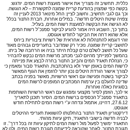
כללית. תחשיב זה מצריך את אישור מועצת רשות המים. יודגש:
בקשה כפי שמצוין בהודעת קריית שמונה לתקשורת – לא הוגשה.
וכך גם לגבי תחשיב. וחשוב לציין: החל מינואר 2013 לעניין זה
צפויה שיטת היטלים חדשה". במילים אחרות, חברת התנור בכלל
לא הגישה את הבקשה למועצת רשות המים, בעליל.
בתוך כך, השבוע היה אמור להגיע לביקור סמנכ"ל רשות המים,
אלא שהוא דחה את הביקור לחודש אוגוסט.
זוהי דוגמא להתנהלות לא אחראית של רשויות ציבוריות ביחס
לתושבי קריית שמונה. נזכיר רק שמדובר בתעריפים גבוהים מאוד
שעל כל תושב לשלם טרם קבלת היתר בניה או הרחבה של ביתו.
בהמשך לפנייתך מהיום לגבי מכתב מרשות המים נבקש להבהיר
כי, הנהלת תאגיד המים והביוב התנור בחרה לבצע את פנייתה
לרשות המים באופן ישיר ולא בהתכתבות. התאגיד סבור ומאמין כי
לצורך אישור הורדת היטלים נכון יותר להזמין את הגוף המאשר
לביקור בשטח ופגישה עם ראשי הרשויות, מאשר בפניה בכתב
שדינה להעלם בין ערמות המכתבים המופנים לרשות המים
בסוגיות כאלה ואחרות.
אי לכך, הוזמן לסיור מקצועי ומפגש עם ראשי הרשויות השותפות
בתאגיד סמנכ"ל הכספים ברשות המים. הסיור תוכנן לתאריך
27.6.12, דהיינו, אתמול ונדחה ע"י רשות המים לתחילת חודש
אוגוסט.
דירקטוריון תאגיד התנור בהחלטתו להשוואת תעריפי ההיטלים
לבניה חדשה בישובי התאגיד, תיקן עיוות מהותי.
התאגיד ימשיך לפעול מול רשות המים לתיקון עיוות זה בכל דרך". זו
תגובת התנור, לאחר שהובאה לידיעתם תגובת רשות המים. ולנו לא