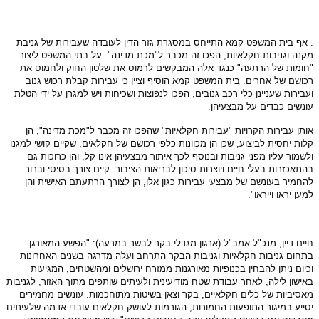
. אף בית המשפט קמא התייחס במסגרת גזר הדין לעובדה שעבירות של גניבת
מקנה וגניבות חקלאיות, הפכו זה מכבר ל"מכת מדינה". על בתי המשפט ליצור
"חומות של הרתעה" כנגד אלה המבקשים לרמוס את שלטון החוק ולחמוס את
רכושם של אחרים. בית המשפט קמא הוסיף וציין כי עבירות קבלת רכוש גנוב
ועבירות שעניינן כלי רכב גנובים, הפכו לנפוצות ושכיחות ויש למגרן על ידי הטלת
עונשים כבדים על מבצעיהן.
אותן עבירות הקרויות "עבירות חקלאיות" שהפכו זה מכבר ל"מכת מדינה", הן
קלות יחסית לביצוע, שכן הן מכוונות כלפי רכושם של חקלאים, שקיים קושי למגנו
ולשמור עליו מפני גניבות ובנוסף לכך איתור מבצעיהן אינו קל, והן כרוכות גם
בהתאכזרות בעלי חיים ויוצרות סיכון לבריאות הציבור. קיים צורך בסיסי וברור
להחמיר בעונשם של מבצעי עבירות כגון אלו, הן לצורך הרתעתם האישית והן
למען יראו וייראו".
חיים דיין, מנכ"ל אמב"ל (ארגון מגדלי בקר לבשר במרעה): "הפשע המאורגן
בתחום גניבות חקלאיות וגניבות הבקר התרחב ועלה מדרגה בשנים האחרונות
וכיום ניתן להבחין בכנופיות מאורגנות ממזרח ירושלים ומהשטחים, המגיעות
באישון לילה, לאחר עבודת שטח מודיעינית ולעיתים שותפים מתוך האזור, לגניבות
מאסיביות של כלים חקלאיים, בקר וצאן בשיטות מתוחכמות. עונשים מחמירים
יסייע במיגור התופעות החמורות, הגורמות לעושק חקלאים עובדי אדמה שלעיתים