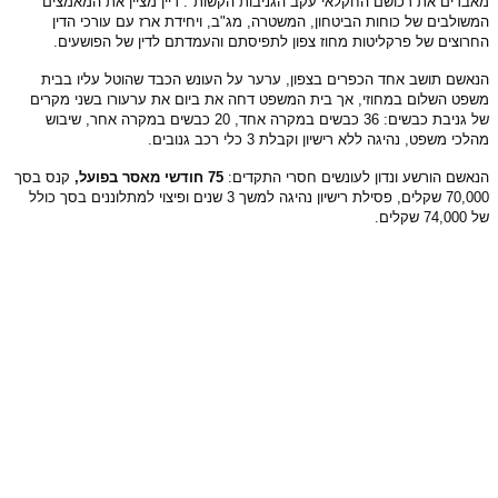
מאבדים את רכושם החקלאי עקב הגניבות הקשות". דיין מציין את המאמצים
המשולבים של כוחות הביטחון, המשטרה, מג"ב, ויחידת ארז עם עורכי הדין
החרוצים של פרקליטות מחוז צפון לתפיסתם והעמדתם לדין של הפושעים.
הנאשם תושב אחד הכפרים בצפון, ערער על העונש הכבד שהוטל עליו בבית
משפט השלום במחוזי, אך בית המשפט דחה את ביום את ערעורו בשני מקרים
של גניבת כבשים: 36 כבשים במקרה אחד, 20 כבשים במקרה אחר, שיבוש
מהלכי משפט, נהיגה ללא רישיון וקבלת 3 כלי רכב גנובים.
הנאשם הורשע ונדון לעונשים חסרי התקדים:
75 חודשי מאסר בפועל,
קנס בסך
70,000 שקלים, פסילת רישיון נהיגה למשך 3 שנים ופיצוי למתלוננים בסך כולל
של 74,000 שקלים.