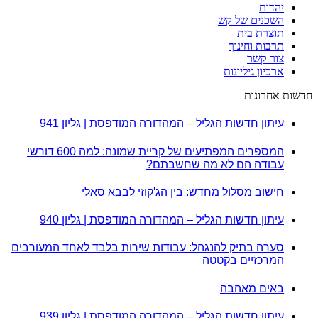
יהדות
השכנים של קש
תוצרת בית
תרבות וחינוך
צור קשר
ארכיון גיליונות
חדשות אחרונות
עיתון חדשות הגליל – המהדורה המודפסת | גליון 941
המספרים המפתיעים של קריית שמונה: למה 600 דורשי
עבודה הם לא מה שחשבתם?
חישוב מסלול מחדש: בין הג'קוזי לבבא סאלי
עיתון חדשות הגליל – המהדורה המודפסת | גליון 940
סערה בתיק להנגהל: עבודות שירות בלבד לאחד המעורבים
המרכזיים בקטטה
באים מאהבה
עיתון חדשות הגליל – המהדורה המודפסת | גליון 939