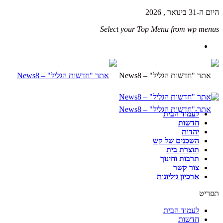
היום ה-31 בינואר , 2026
Select your Top Menu from wp menus
לעמוד הבית
חדשות
יהדות
השכנים של קש
תוצרת בית
תרבות וחינוך
צור קשר
ארכיון גיליונות
תפריט
לעמוד הבית
חדשות