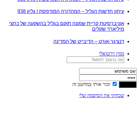
עיתון חדשות הגליל – המהדורה המודפסת | גליון 938
אוניברסיטת קריית שמונה תוקם בגליל בהשקעה של כחצי
מיליארד שקלים
דנציגר-אורט – הדיבייט של המדינה
מגזין וירטואלי
זכור אותי במחשב זה
שכחתי את הסיסמה שלי