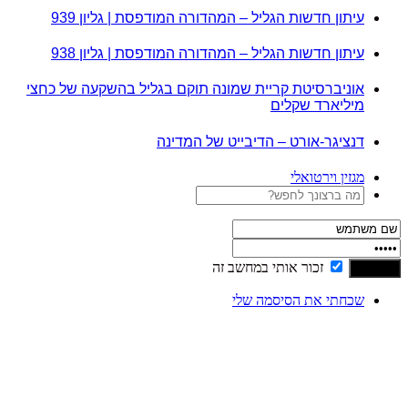
עיתון חדשות הגליל – המהדורה המודפסת | גליון 939
עיתון חדשות הגליל – המהדורה המודפסת | גליון 938
אוניברסיטת קריית שמונה תוקם בגליל בהשקעה של כחצי
מיליארד שקלים
דנציגר-אורט – הדיבייט של המדינה
מגזין וירטואלי
זכור אותי במחשב זה
שכחתי את הסיסמה שלי