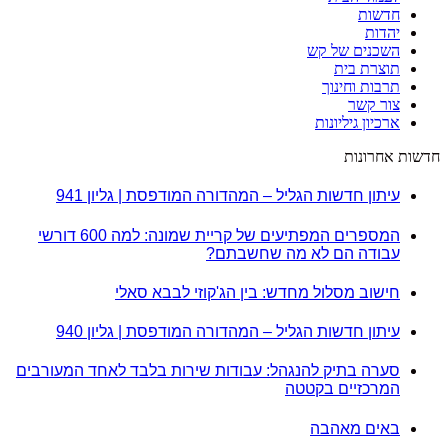
חדשות
יהדות
השכנים של קש
תוצרת בית
תרבות וחינוך
צור קשר
ארכיון גיליונות
חדשות אחרונות
עיתון חדשות הגליל – המהדורה המודפסת | גליון 941
המספרים המפתיעים של קריית שמונה: למה 600 דורשי
עבודה הם לא מה שחשבתם?
חישוב מסלול מחדש: בין הג'קוזי לבבא סאלי
עיתון חדשות הגליל – המהדורה המודפסת | גליון 940
סערה בתיק להנגהל: עבודות שירות בלבד לאחד המעורבים
המרכזיים בקטטה
באים מאהבה