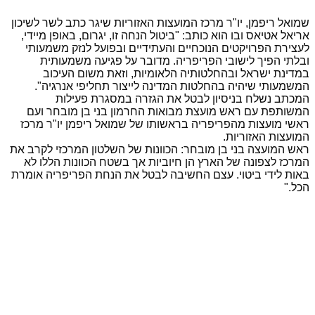
שמואל ריפמן, יו"ר מרכז המועצות האזוריות שיגר כתב לשר לשיכון
אריאל אטיאס ובו הוא כותב: "ביטול הנחה זו, יגרום, באופן מיידי,
לעצירת הפרויקטים הנוכחיים והעתידיים ובפועל לנזק משמעותי
ובלתי הפיך לישובי הפריפריה. מדובר על פגיעה משמעותית
במדינת ישראל ובהחלטותיה הלאומיות, וזאת משום העיכוב
המשמעותי שיהיה בהחלטות המדינה לייצור תחליפי אנרגיה".
המכתב נשלח בניסיון לבטל את הגזרה במסגרת פעילות
המשותפת עם ראש מועצת מבואות החרמון בני בן מובחר ועם
ראשי מועצות מהפריפריה בראשותו של שמואל ריפמן יו"ר מרכז
המועצות האזוריות.
ראש המועצה בני בן מובחר: הכוונות של השלטון המרכזי לקרב את
המרכז לצפונה של הארץ הן חיוביות אך בשטח הכוונות הללו לא
באות לידי ביטוי. עצם החשיבה לבטל את הנחת הפריפריה אומרת
הכל."