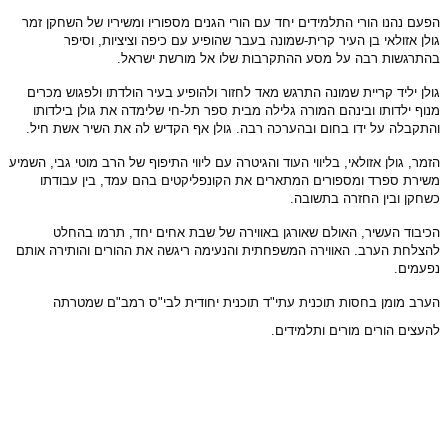
הפעם נהנו הורי התלמידים יחד עם הורי הגנים מספוריו ומשיריו של השחקן זמר
גולן אזולאי בן העיר קרית-שמונה בעבר שהופיע עם כיפה וציציות, וסיפר
בהתרגשות רבה על מסע ההתקרבות שלו אל מורשת ישראל.
גולן יליד קריית שמונה התרגש מאד לחזור ולהופיע בעיר הולדתו ולפגוש מכרים
מנוף ילדותו ובינהם המורה גלילה מבית ספר תל-חי שלימדה את גולן בילדותו
והתקבלה על ידו בחום ובהערכה רבה. גולן אף הקדיש לה את השיר אשת חיל.
הזמר, גולן אזולאי, בליווי העוד והגיטרה עם ליווי התיפוף של הרב מוטי גבי, השמיע
משירת ספרד ומספורים המתארים את הקונפליקטים בהם עמד, בין עבודתו
כשחקן ובין החזרה בתשובה.
הכיבוד העשיר, האולם שאורגן באווירה של שבת אחים יחד, תרמו בהחלט
להצלחת הערב. האווירה המשפחתית והנעימה ריגשה את ההורים והותירה אותם
נפעמים.
הערב מומן בחסות תוכנית עתי"ד תוכנית יחודית לבי"ס רמב"ם שמטרתה
להעצים הורים מורים ותלמידים.