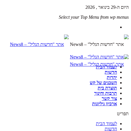
היום ה-29 בינואר , 2026
Select your Top Menu from wp menus
לעמוד הבית
חדשות
יהדות
השכנים של קש
תוצרת בית
תרבות וחינוך
צור קשר
ארכיון גיליונות
תפריט
לעמוד הבית
חדשות