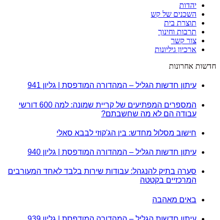
יהדות
השכנים של קש
תוצרת בית
תרבות וחינוך
צור קשר
ארכיון גיליונות
חדשות אחרונות
עיתון חדשות הגליל – המהדורה המודפסת | גליון 941
המספרים המפתיעים של קריית שמונה: למה 600 דורשי
עבודה הם לא מה שחשבתם?
חישוב מסלול מחדש: בין הג'קוזי לבבא סאלי
עיתון חדשות הגליל – המהדורה המודפסת | גליון 940
סערה בתיק להנגהל: עבודות שירות בלבד לאחד המעורבים
המרכזיים בקטטה
באים מאהבה
עיתון חדשות הגליל – המהדורה המודפסת | גליון 939