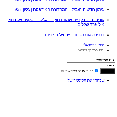
עיתון חדשות הגליל – המהדורה המודפסת | גליון 938
אוניברסיטת קריית שמונה תוקם בגליל בהשקעה של כחצי
מיליארד שקלים
דנציגר-אורט – הדיבייט של המדינה
מגזין וירטואלי
זכור אותי במחשב זה
שכחתי את הסיסמה שלי