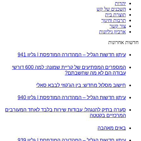
יהדות
השכנים של קש
תוצרת בית
תרבות וחינוך
צור קשר
ארכיון גיליונות
חדשות אחרונות
עיתון חדשות הגליל – המהדורה המודפסת | גליון 941
המספרים המפתיעים של קריית שמונה: למה 600 דורשי
עבודה הם לא מה שחשבתם?
חישוב מסלול מחדש: בין הג'קוזי לבבא סאלי
עיתון חדשות הגליל – המהדורה המודפסת | גליון 940
סערה בתיק להנגהל: עבודות שירות בלבד לאחד המעורבים
המרכזיים בקטטה
באים מאהבה
עיתון חדשות הגליל – המהדורה המודפסת | גליון 939