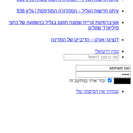
עיתון חדשות הגליל – המהדורה המודפסת | גליון 938
אוניברסיטת קריית שמונה תוקם בגליל בהשקעה של כחצי
מיליארד שקלים
דנציגר-אורט – הדיבייט של המדינה
מגזין וירטואלי
זכור אותי במחשב זה
שכחתי את הסיסמה שלי