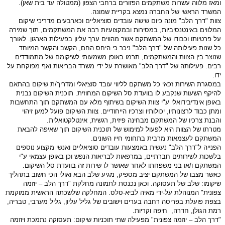
ומאז מלווה עשרות משתקמים הפזורים ברחבי הצפון (ממטולה עד בית שאן).
המשרד הראשי של החברה נמצא בקריית שמונה.
צוות "דרך הלב" מונה כיום שישה עובדים סוציאליים וכארבעים מדריכי שיקום
המלווים באינטנסיביות, במסירות ובמקצועיות רבה את המשתקמים, תוך שמירה
על פרטיותו וכבודו של המשתקם אשר מהווים ערך עליון בפעילות הארגון. לאורך
כל שנות פעילותה של "דרך הלב" ניכר כי היחס החם, הקשב והקשר המיוחד
שנוצר בין הצוות והמשתקמים, תרמו באופן משמעותי לשיקומם של מתמודדים
רבים. פעילותה של "דרך הלב" מאושרת על ידי משרד הבריאות ואף מפוקחת על
ידו.
במסגרת השירות זכאי כל משתקם לליווי עובד סוציאלי ומדריך/ת שיקום בהתאם
להיקף השעות שנקבע לו בוועדת סל השיקום המחוזית. תוכנית השיקום נבנית
באופן אינדיבידואלי ע"י צוות השיקום בשיתוף מלא עם המשתקם תוך התחשבות
ומתן כבוד לרצונותיו, יכולותיו וצרכיו הייחודיים. צוות השיקום פועל למען זיהוי
והבנת צרכיו של המשתקם מבחינה פיזית, רגשית, אינטלקטואלית.
מטרתו של הצוות היא לפעול למימוש של תוכנית השיקום תוך שאיפה להבאת
המשתקם לעצמאות מרבית בתחומי חייו השונים.
הפנייה ל"דרך הלב" נעשית באמצעות עובדים סוציאליים ואנשי מקצוע נוספים
בלשכות לשירותים חברתיים, במרפאות לבריאות הנפש וכן באופן עצמאי ע"י
המשתקם ו/או בני משפחתו לאחר שאושר לו שירות זה בוועדת סל השיקום.
כאשר מצבו של המשתקם יציב מספיק, מגיע שלב הבא ואולי הכי חשוב בתהליך
שיקומו: שלב של תעסוקה. וכאן נכנסת לתמונה מחלקת "דרך הלב – יוזמה
צפונית" המנוהלת על-ידי מאיה לביא-סלס. המחלקה שלשכתה הראשית ממוקמת
בצפת פועלת בפריסה רחבה בערים וישובים של גליל עליון, גליל מערבי, טבריה,
רמת הגולן, חדרה, חיפה וקריות.
"דרך הלב – יוזמה צפונית" מפעילה שתי תוכניות שיקום: תעסוקה נתמכת ויוזמה