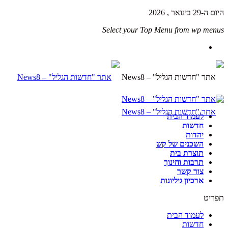
היום ה-29 בינואר , 2026
Select your Top Menu from wp menus
לעמוד הבית
חדשות
יהדות
השכנים של קש
תוצרת בית
תרבות וחינוך
צור קשר
ארכיון גיליונות
תפריט
לעמוד הבית
חדשות