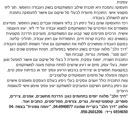
עסקית.
תעסוקה נתמכת היא תוכנית שילוב המשתקמים בשוק העבודה החופשי, תוך ליווי
מקצועי אישי. התוכנית מיועדת לבעלי סל שיקום עם אישור לתעסוקה נתמכת
ורצון להשתלב בעבודה.
רכזי התעסוקה שהם בעלי ניסיון רב בליווי והשמת עובדים בשוק החופשי, מסייעים
ומשפרים את הסיכויים של המשתקמים למצוא עבודה על ידי ליווי, יעוץ והעצמה
אישית. הרכזים מקיימים קשר קבוע עם המשתקמים, מעניקים הדרכה מקצועית
בנושאים כמו: כתיבת קורות חיים, התמודדות עם ראיון עבודה, תהליכי קליטה
במקום העבודה וממשיכים ללוות את המשתקם גם אחרי השמתו למקום העבודה.
"דרך הלב" מלווה עובדים בשוק החופשי במפעלים, חנויות ועסקים שונים כגון
"הום סנט", מאפיות, נגריות, קצביות ועוד.
התוכנית השנייה, יזמות עסקית, מיועדת ל בעלי סל שיקום עם אישור למפעל מוגן
יזמות, בעלי עסק, מיזם או רעיון שרוצים לפתח ונותנת מענה למשתקמים
במקצועות חופשיים או יצירתיים בגיבוש הרעיון עסקי יזמי או בפיתוח עסק קיים,
הקמה והפעלה של מיזמים תעסוקתיים קולקטיביים.
צוות התוכנית כולל יועצים עסקיים בעלי ניסיון בעולם העסקים ומאמנים אישיים
עם ניסיון בתחום השיקום המעניקים למשתקם יעוץ עסקי ואימון אישי להגשמת
היעדים.
"דרך הלב" מלווה יזמים בתחומים כגון: הדרכת מחשבים, אמנים, ציירים,
סופרים, קוסמטיקאיות, נגרים, צורפים, מסז'יסטים, כותבים ועוד.
טלפון "דרך הלב" בקריית שמונה 04-6940877, "יוזמה צפונית" בצפת 04-
6934650 נייד: 050-2601206.