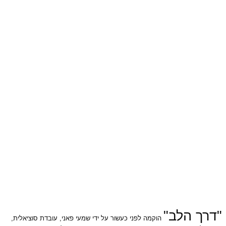
"דרך הלב"
הוקמה לפני כעשור על ידי שמעי פאני, עובדת סוציאלית,