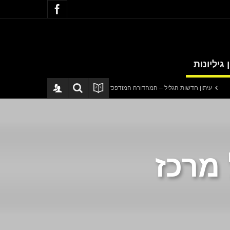
 גיליונות
ון חדשות הגליל – המהדורה המודפסת | גליון 940
סערה בתיק להנגהל: עבודות שי
מרכז