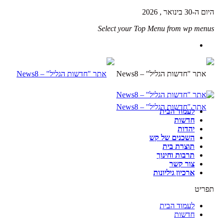
היום ה-30 בינואר , 2026
Select your Top Menu from wp menus
לעמוד הבית
חדשות
יהדות
השכנים של קש
תוצרת בית
תרבות וחינוך
צור קשר
ארכיון גיליונות
תפריט
לעמוד הבית
חדשות