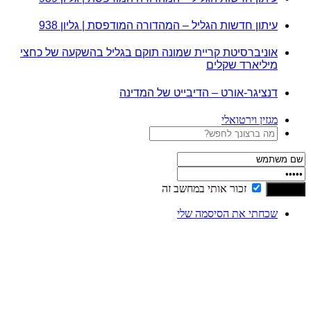
עיתון חדשות הגליל – המהדורה המודפסת | גליון 938
אוניברסיטת קריית שמונה תוקם בגליל בהשקעה של כחצי
מיליארד שקלים
דנציגר-אורט – הדיבייט של המדינה
מגזין וירטואלי
זכור אותי במחשב זה
שכחתי את הסיסמה שלי