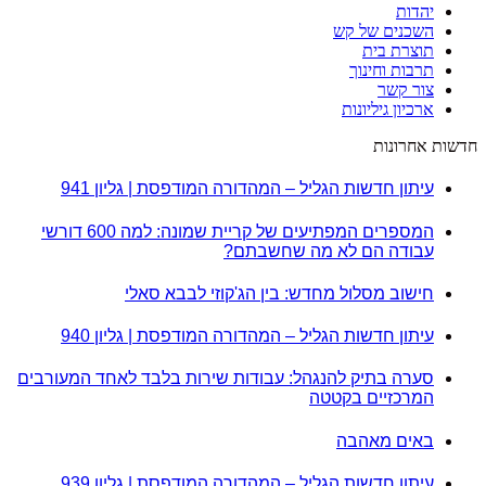
יהדות
השכנים של קש
תוצרת בית
תרבות וחינוך
צור קשר
ארכיון גיליונות
חדשות אחרונות
עיתון חדשות הגליל – המהדורה המודפסת | גליון 941
המספרים המפתיעים של קריית שמונה: למה 600 דורשי
עבודה הם לא מה שחשבתם?
חישוב מסלול מחדש: בין הג'קוזי לבבא סאלי
עיתון חדשות הגליל – המהדורה המודפסת | גליון 940
סערה בתיק להנגהל: עבודות שירות בלבד לאחד המעורבים
המרכזיים בקטטה
באים מאהבה
עיתון חדשות הגליל – המהדורה המודפסת | גליון 939