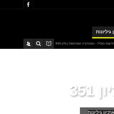
 גיליונות
ל – המהדורה המודפסת | גליון 940
סערה בתיק להנגהל: עבודות שירות בלבד לאח
351
רכיון גיליונות