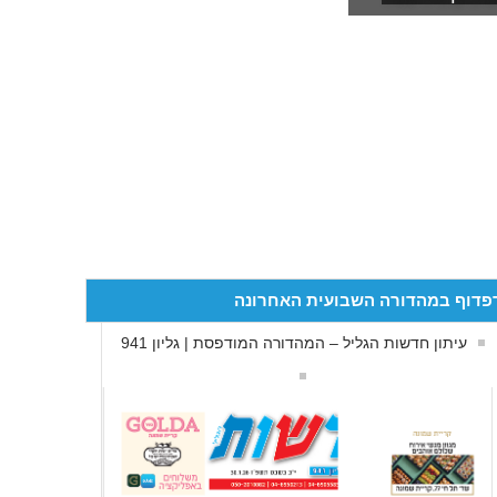
פדוף במהדורה השבועית האחרונה
עיתון חדשות הגליל – המהדורה המודפסת | גליון 941