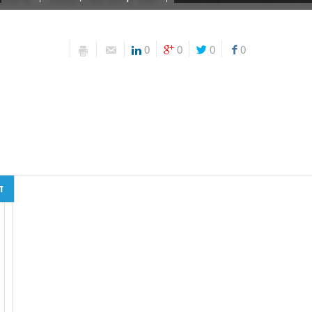
0
0
0
0
ד