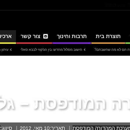
Select your 
תוצרת בית
תרבות וחינוך
צור קשר
ארכיון
חישוב מסלול מחדש: בין הג'קוזי לבבא סאלי
עיתון חדשות הגלי
 המודפסת – גליון 
ערכת המהדורה המודפסת
תאריך:
10 מאי, 2012
סיווג:
א