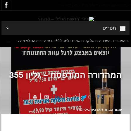
Select your Top Menu from wp menus
תפריט
המספרים המפתיעים של קריית שמונה: למה 600 דורשי עבודה הם לא מה שחשבתם?
יארד שקלים
דנציגר-אורט – הדיבייט של המדינה
המהדורה המודפסת – גליון 355
0
0
0
0
עמוד הבית
ארכיון גיליונות