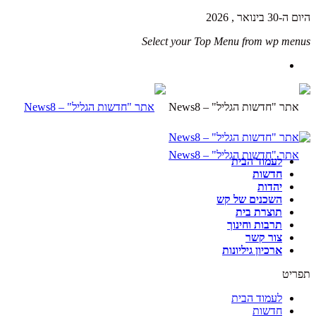
היום ה-30 בינואר , 2026
Select your Top Menu from wp menus
לעמוד הבית
חדשות
יהדות
השכנים של קש
תוצרת בית
תרבות וחינוך
צור קשר
ארכיון גיליונות
תפריט
לעמוד הבית
חדשות