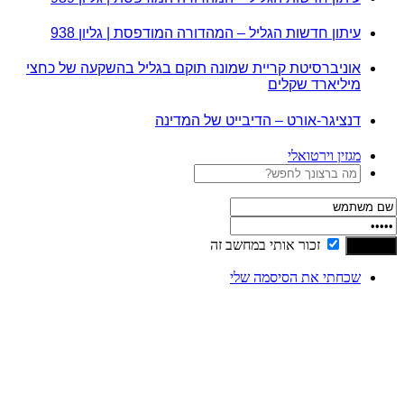
עיתון חדשות הגליל – המהדורה המודפסת | גליון 938
אוניברסיטת קריית שמונה תוקם בגליל בהשקעה של כחצי
מיליארד שקלים
דנציגר-אורט – הדיבייט של המדינה
מגזין וירטואלי
זכור אותי במחשב זה
שכחתי את הסיסמה שלי