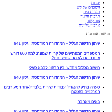
יהדות
השכנים של קש
תוצרת בית
תרבות וחינוך
צור קשר
ארכיון גיליונות
חדשות אחרונות
עיתון חדשות הגליל – המהדורה המודפסת | גליון 941
המספרים המפתיעים של קריית שמונה: למה 600 דורשי
עבודה הם לא מה שחשבתם?
חישוב מסלול מחדש: בין הג'קוזי לבבא סאלי
עיתון חדשות הגליל – המהדורה המודפסת | גליון 940
סערה בתיק להנגהל: עבודות שירות בלבד לאחד המעורבים
המרכזיים בקטטה
באים מאהבה
עיתון חדשות הגליל – המהדורה המודפסת | גליון 939