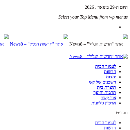
היום ה-29 בינואר , 2026
Select your Top Menu from wp menus
לעמוד הבית
חדשות
יהדות
השכנים של קש
תוצרת בית
תרבות וחינוך
צור קשר
ארכיון גיליונות
תפריט
לעמוד הבית
חדשות