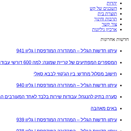
יהדות
השכנים של קש
תוצרת בית
תרבות וחינוך
צור קשר
ארכיון גיליונות
חדשות אחרונות
עיתון חדשות הגליל – המהדורה המודפסת | גליון 941
המספרים המפתיעים של קריית שמונה: למה 600 דורשי עבודה הם לא מה שחשבתם?
חישוב מסלול מחדש: בין הג'קוזי לבבא סאלי
עיתון חדשות הגליל – המהדורה המודפסת | גליון 940
סערה בתיק להנגהל: עבודות שירות בלבד לאחד המעורבים ה
באים מאהבה
עיתון חדשות הגליל – המהדורה המודפסת | גליון 939