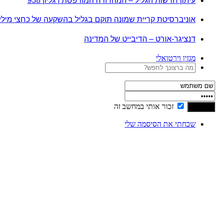
עיתון חדשות הגליל – המהדורה המודפסת | גליון 938
אוניברסיטת קריית שמונה תוקם בגליל בהשקעה של כחצי מיל
דנציגר-אורט – הדיבייט של המדינה
מגזין וירטואלי
זכור אותי במחשב זה
שכחתי את הסיסמה שלי