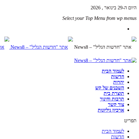
היום ה-29 בינואר , 2026
Select your Top Menu from wp menus
לעמוד הבית
חדשות
יהדות
השכנים של קש
תוצרת בית
תרבות וחינוך
צור קשר
ארכיון גיליונות
תפריט
לעמוד הבית
חדשות