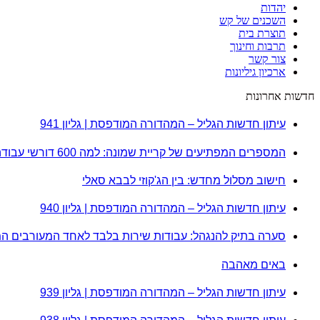
יהדות
השכנים של קש
תוצרת בית
תרבות וחינוך
צור קשר
ארכיון גיליונות
חדשות אחרונות
עיתון חדשות הגליל – המהדורה המודפסת | גליון 941
המספרים המפתיעים של קריית שמונה: למה 600 דורשי עבודה הם לא מה שחשבתם?
חישוב מסלול מחדש: בין הג'קוזי לבבא סאלי
עיתון חדשות הגליל – המהדורה המודפסת | גליון 940
סערה בתיק להנגהל: עבודות שירות בלבד לאחד המעורבים ה
באים מאהבה
עיתון חדשות הגליל – המהדורה המודפסת | גליון 939