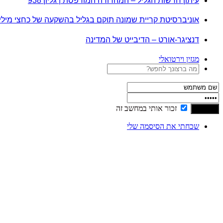
עיתון חדשות הגליל – המהדורה המודפסת | גליון 938
אוניברסיטת קריית שמונה תוקם בגליל בהשקעה של כחצי מיל
דנציגר-אורט – הדיבייט של המדינה
מגזין וירטואלי
זכור אותי במחשב זה
שכחתי את הסיסמה שלי