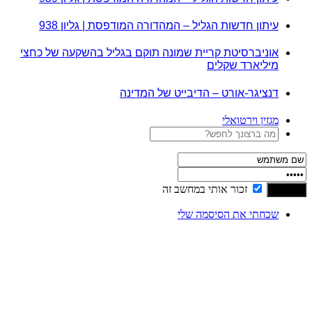
עיתון חדשות הגליל – המהדורה המודפסת | גליון 938
אוניברסיטת קריית שמונה תוקם בגליל בהשקעה של כחצי
מיליארד שקלים
דנציגר-אורט – הדיבייט של המדינה
מגזין וירטואלי
זכור אותי במחשב זה
שכחתי את הסיסמה שלי