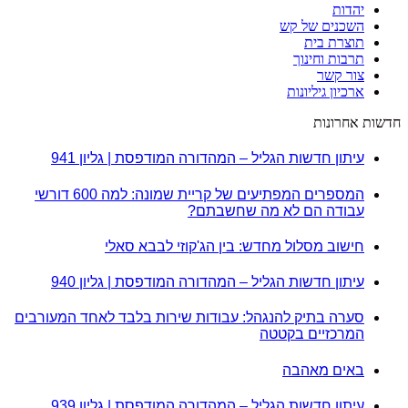
יהדות
השכנים של קש
תוצרת בית
תרבות וחינוך
צור קשר
ארכיון גיליונות
חדשות אחרונות
עיתון חדשות הגליל – המהדורה המודפסת | גליון 941
המספרים המפתיעים של קריית שמונה: למה 600 דורשי
עבודה הם לא מה שחשבתם?
חישוב מסלול מחדש: בין הג'קוזי לבבא סאלי
עיתון חדשות הגליל – המהדורה המודפסת | גליון 940
סערה בתיק להנגהל: עבודות שירות בלבד לאחד המעורבים
המרכזיים בקטטה
באים מאהבה
עיתון חדשות הגליל – המהדורה המודפסת | גליון 939