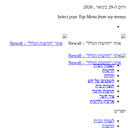
היום ה-29 בינואר , 2026
Select your Top Menu from wp menus
לעמוד הבית
חדשות
יהדות
השכנים של קש
תוצרת בית
תרבות וחינוך
צור קשר
ארכיון גיליונות
תפריט
לעמוד הבית
חדשות