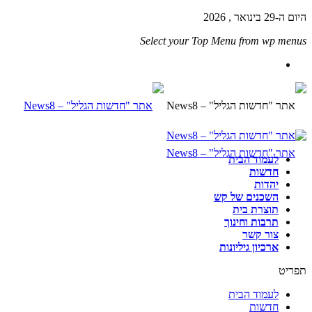
היום ה-29 בינואר , 2026
Select your Top Menu from wp menus
לעמוד הבית
חדשות
יהדות
השכנים של קש
תוצרת בית
תרבות וחינוך
צור קשר
ארכיון גיליונות
תפריט
לעמוד הבית
חדשות