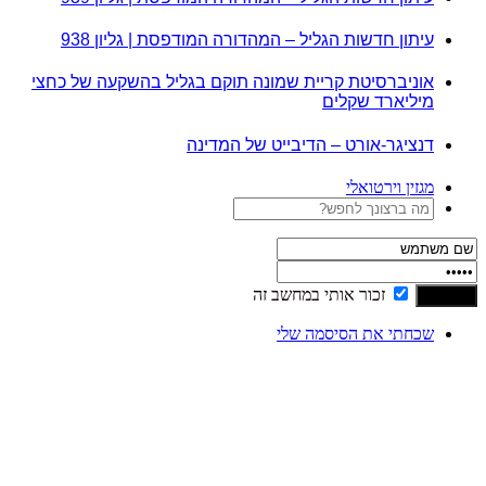
עיתון חדשות הגליל – המהדורה המודפסת | גליון 938
אוניברסיטת קריית שמונה תוקם בגליל בהשקעה של כחצי
מיליארד שקלים
דנציגר-אורט – הדיבייט של המדינה
מגזין וירטואלי
זכור אותי במחשב זה
שכחתי את הסיסמה שלי