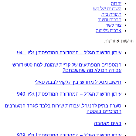
יהדות
השכנים של קש
תוצרת בית
תרבות וחינוך
צור קשר
ארכיון גיליונות
חדשות אחרונות
עיתון חדשות הגליל – המהדורה המודפסת | גליון 941
המספרים המפתיעים של קריית שמונה: למה 600 דורשי
עבודה הם לא מה שחשבתם?
חישוב מסלול מחדש: בין הג'קוזי לבבא סאלי
עיתון חדשות הגליל – המהדורה המודפסת | גליון 940
סערה בתיק להנגהל: עבודות שירות בלבד לאחד המעורבים
המרכזיים בקטטה
באים מאהבה
עיתון חדשות הגליל – המהדורה המודפסת | גליון 939