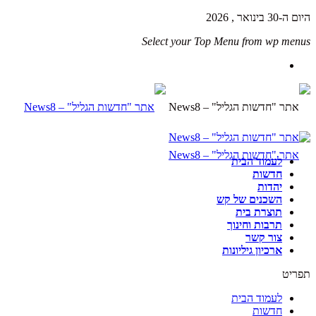
היום ה-30 בינואר , 2026
Select your Top Menu from wp menus
לעמוד הבית
חדשות
יהדות
השכנים של קש
תוצרת בית
תרבות וחינוך
צור קשר
ארכיון גיליונות
תפריט
לעמוד הבית
חדשות