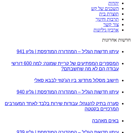
יהדות
השכנים של קש
תוצרת בית
תרבות וחינוך
צור קשר
ארכיון גיליונות
חדשות אחרונות
עיתון חדשות הגליל – המהדורה המודפסת | גליון 941
המספרים המפתיעים של קריית שמונה: למה 600 דורשי
עבודה הם לא מה שחשבתם?
חישוב מסלול מחדש: בין הג'קוזי לבבא סאלי
עיתון חדשות הגליל – המהדורה המודפסת | גליון 940
סערה בתיק להנגהל: עבודות שירות בלבד לאחד המעורבים
המרכזיים בקטטה
באים מאהבה
עיתון חדשות הגליל – המהדורה המודפסת | גליון 939