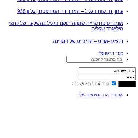
עיתון חדשות הגליל – המהדורה המודפסת | גליון 938
אוניברסיטת קריית שמונה תוקם בגליל בהשקעה של כחצי
מיליארד שקלים
דנציגר-אורט – הדיבייט של המדינה
מגזין וירטואלי
זכור אותי במחשב זה
שכחתי את הסיסמה שלי